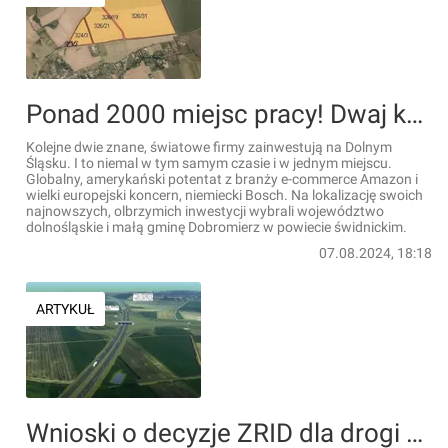
Ponad 2000 miejsc pracy! Dwaj kolejni, wielcy światowi giganci zainwestują na Dolnym Śląsku
Kolejne dwie znane, światowe firmy zainwestują na Dolnym
Śląsku. I to niemal w tym samym czasie i w jednym miejscu.
Globalny, amerykański potentat z branży e-commerce Amazon i
wielki europejski koncern, niemiecki Bosch. Na lokalizację swoich
najnowszych, olbrzymich inwestycji wybrali województwo
dolnośląskie i małą gminę Dobromierz w powiecie świdnickim.
07.08.2024, 18:18
ARTYKUŁ
Wnioski o decyzje ZRID dla drogi S8 Wrocław – Łagiewniki złożone [FILM]