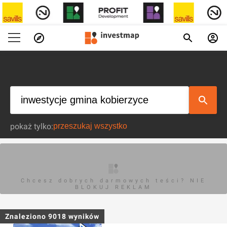
pokaż tylko:
Chcesz dobrych darmowych teści? NIE
BLOKUJ REKLAM
Znaleziono
9018
wyników