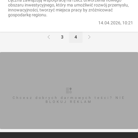
Łęczna zawiązują współpracę na rzecz utworzenia nowego
obszaru inwestycyjnego, który ma umożliwić rozwój przemysłu,
innowacyjności, tworzyć miejsca pracy by zróżnicować
gospodarkę regionu.
14.04.2026, 10:21
3
4
Chcesz dobrych darmowych teści? NIE
BLOKUJ REKLAM