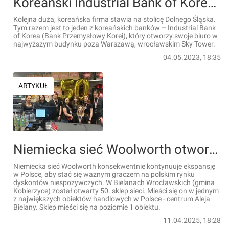
Koreański Industrial Bank of Korea stawia na Wrocław
Kolejna duża, koreańska firma stawia na stolicę Dolnego Śląska.
Tym razem jest to jeden z koreańskich banków – Industrial Bank
of Korea (Bank Przemysłowy Korei), który otworzy swoje biuro w
najwyższym budynku poza Warszawą, wrocławskim Sky Tower.
04.05.2023, 18:35
ARTYKUŁ
Niemiecka sieć Woolworth otworzyła 50. sklep w Polsce
Niemiecka sieć Woolworth konsekwentnie kontynuuje ekspansję
w Polsce, aby stać się ważnym graczem na polskim rynku
dyskontów niespożywczych. W Bielanach Wrocławskich (gmina
Kobierzyce) został otwarty 50. sklep sieci. Mieści się on w jednym
z największych obiektów handlowych w Polsce - centrum Aleja
Bielany. Sklep mieści się na poziomie 1 obiektu.
11.04.2025, 18:28