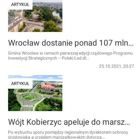
ARTYKUŁ
Wrocław dostanie ponad 107 mln zł dofinansowania na przebudowę ul. Pomorskiej i rewitalizację Wzgórza Partyzantów
Gmina Wrocław w ramach pierwszej edycji rządowego Programu
Inwestycji Strategicznych – Polski Ład dl...
25.10.2021, 20:27
ARTYKUŁ
Wójt Kobierzyc apeluje do marszałka województwa w sprawie WOW. Oczekuje realizacji wariantu omijającego Wysoką
Po wybuchu sporu pomiędzy regionalnym dyrektorem ochrony
środowiska a urzędem marszałkowskim dotyczą...