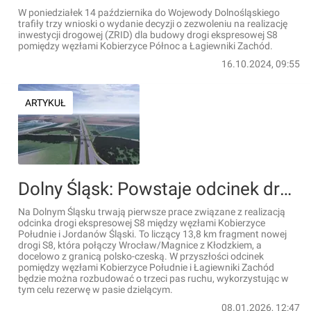
W poniedziałek 14 października do Wojewody Dolnośląskiego
trafiły trzy wnioski o wydanie decyzji o zezwoleniu na realizację
inwestycji drogowej (ZRID) dla budowy drogi ekspresowej S8
pomiędzy węzłami Kobierzyce Północ a Łagiewniki Zachód.
16.10.2024, 09:55
ARTYKUŁ
Dolny Śląsk: Powstaje odcinek drogi ekspresowej S8 Kobierzyce Południe - Jordanów Śląski [FILM]
Na Dolnym Śląsku trwają pierwsze prace związane z realizacją
odcinka drogi ekspresowej S8 między węzłami Kobierzyce
Południe i Jordanów Śląski. To liczący 13,8 km fragment nowej
drogi S8, która połączy Wrocław/Magnice z Kłodzkiem, a
docelowo z granicą polsko-czeską. W przyszłości odcinek
pomiędzy węzłami Kobierzyce Południe i Łagiewniki Zachód
będzie można rozbudować o trzeci pas ruchu, wykorzystując w
tym celu rezerwę w pasie dzielącym.
08.01.2026, 12:47