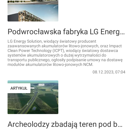
Podwrocławska fabryka LG Energy Solution dostarczy moduły akumulatorów litowo-jonowych NCM do autobusów Solaris
LG Energy Solution, wiodący światowy producent
zaawansowanych akumulatorów litowo-jonowych, oraz Impact
Clean Power Technology (ICPT), wiodący światowy dostawca
systemów akumulatorowych o dużej wytrzymałości do
transportu publicznego, ogłosiły podpisanie umowy na dostawę
modułów akumulatorów litowo-jonowych NCM.
08.12.2023, 07:04
ARTYKUŁ
Archeolodzy zbadają teren pod budowę drogi ekspresowej S8 pod Wrocławiem