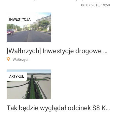
06.07.2018, 19:58
INWESTYCJA
[Wałbrzych] Inwestycje drogowe na Piaskowej Górze
Wałbrzych
ARTYKUŁ
Tak będzie wyglądał odcinek S8 Kobierzyce Północ – Kobierzyce Południe pod Wrocławiem [FILM-WIZUALIZACJA]