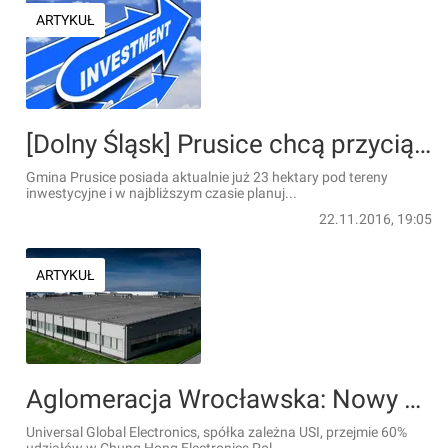
ARTYKUŁ
[Dolny Śląsk] Prusice chcą przyciągnąć nowych inwestorów
Gmina Prusice posiada aktualnie już 23 hektary pod tereny
inwestycyjne i w najbliższym czasie planuj...
22.11.2016, 19:05
ARTYKUŁ
Aglomeracja Wrocławska: Nowy właściciel Chung Hong Electronics Poland planuje inwestycje, rozwój i wzrost zatrudnienia w podwrocławskiej fabryce
Universal Global Electronics, spółka zależna USI, przejmie 60%