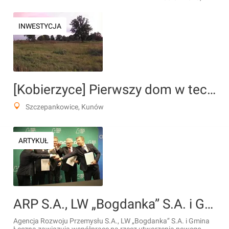
INWESTYCJA
[Kobierzyce] Pierwszy dom w technologii Perfekko
Szczepankowice, Kunów
ARTYKUŁ
ARP S.A., LW „Bogdanka’’ S.A. i Gmina Łęczna podpisały list intencyjny w sprawie nowego obszaru inwestycyjnego
Agencja Rozwoju Przemysłu S.A., LW „Bogdanka’’ S.A. i Gmina