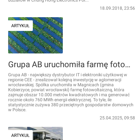
udziałów w Chung Hong Electronics Pol...
18.09.2018, 23:56
ARTYKUŁ
Grupa AB uruchomiła farmę fotowoltaiczną pod Wrocławiem
Grupa AB - największy dystrybutor IT i elektroniki użytkowej w
regionie CEE - zrealizował kolejną inwestycję w aglomeracji
wrocławskiej. Spółka uruchomiła w Magnicach (gmina
Kobierzyce, powiat wrocławski) farmę fotowoltaiczną, która
zajmuje obszar 10.000 metrów kwadratowych i ma generować
rocznie około 760 MWh energii elektrycznej. To tyle, ile
statystycznie zużywa 380 przeciętnych gospodarstw domowych
w Polsce.
25.04.2025, 09:58
ARTYKUŁ