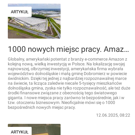
ARTYKUŁ
1000 nowych miejsc pracy. Amazon ruszył z kolejną wielką inwestycją w Polsce [FILM]
Globalny, amerykański potentat z branży e-commerce Amazon z
kolejną nową, wielką inwestycją w Polsce. Na lokalizację swojej
najnowszej, olbrzymiej inwestycji, amerykańska firma wybrała
województwo dolnośląskie i małą gminę Dobromierz w powiecie
świdnickim. Dzięki tej jednej z najbardziej rozpoznawalnej marce
na świecie, ta licząca zaledwie niecałe 5-tysięcy mieszkańców
dolnośląska gmina, zyska nie tylko rozpoznawalność, ale też duże
środki finansowe związane z obecnością tego światowego
giganta. I nowe miejsca pracy zarówno te bezpośrednie, jak i w
tzw. otoczeniu biznesowym. Nieoficjalnie mówi się o 1000
bezpośrednich nowych miejsc pracy.
12.06.2025, 08:22
ARTYKUŁ