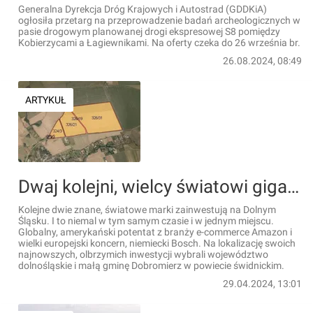
Generalna Dyrekcja Dróg Krajowych i Autostrad (GDDKiA)
ogłosiła przetarg na przeprowadzenie badań archeologicznych w
pasie drogowym planowanej drogi ekspresowej S8 pomiędzy
Kobierzycami a Łagiewnikami. Na oferty czeka do 26 września br.
26.08.2024, 08:49
ARTYKUŁ
Dwaj kolejni, wielcy światowi giganci zainwestują na Dolnym Śląsku. Wybrali małą gminę
Kolejne dwie znane, światowe marki zainwestują na Dolnym
Śląsku. I to niemal w tym samym czasie i w jednym miejscu.
Globalny, amerykański potentat z branży e-commerce Amazon i
wielki europejski koncern, niemiecki Bosch. Na lokalizację swoich
najnowszych, olbrzymich inwestycji wybrali województwo
dolnośląskie i małą gminę Dobromierz w powiecie świdnickim.
29.04.2024, 13:01