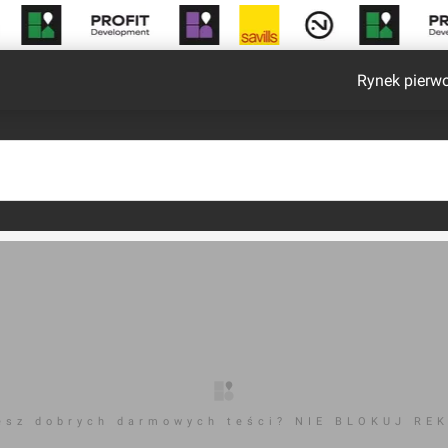
Rynek pierw
esz dobrych darmowych teści? NIE BLOKUJ RE