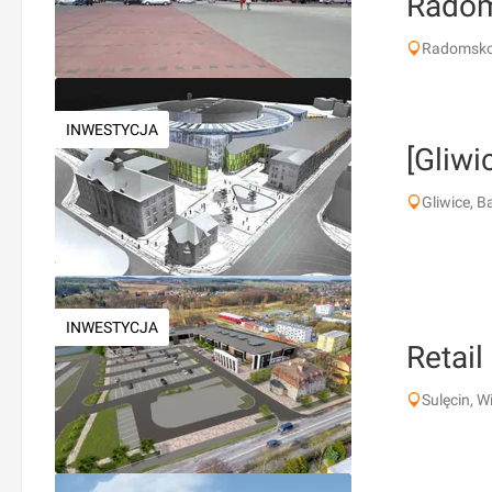
Radom
Radomsko
INWESTYCJA
[Gliwi
Gliwice, B
INWESTYCJA
Retail
Sulęcin, W