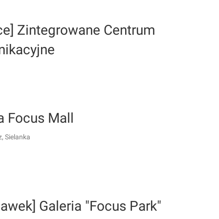
lce] Zintegrowane Centrum
ikacyjne
a Focus Mall
, Sielanka
awek] Galeria "Focus Park"