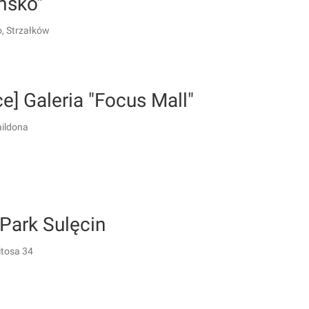
sko"
, Strzałków
ce] Galeria "Focus Mall"
aildona
 Park Sulęcin
itosa 34