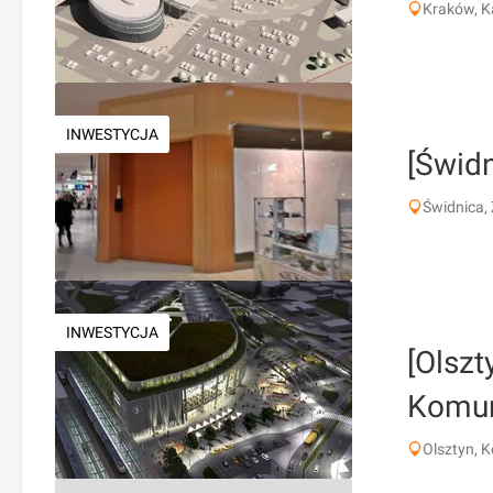
Kraków, K
INWESTYCJA
[Świd
Świdnica,
INWESTYCJA
[Olsz
Komun
Olsztyn, 