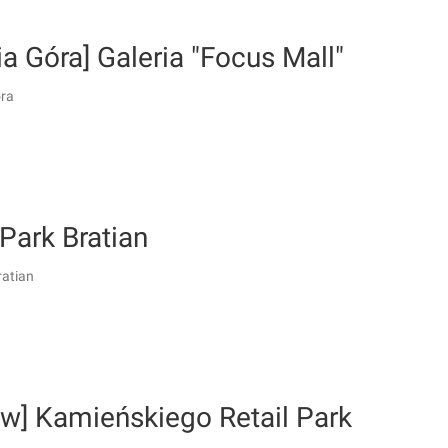
ia Góra] Galeria "Focus Mall"
óra
 Park Bratian
ratian
ów] Kamieńskiego Retail Park