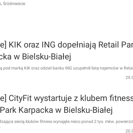
, Śródmieście
ie] KIK oraz ING dopełniają Retail Pa
ka w Bielsku-Białej
żą pod marką KiK oraz odział banku ING uzupełnili listę najemców w Retai
29.
ie] CityFit wystartuje z klubem fitnes
 Park Karpacka w Bielsku-Białej
zająca siecią klubów fitness wynajęła nieco ponad 2 tys. mkw. powierzc
.
20.