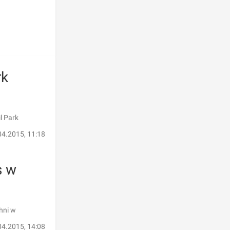
rk
l Park
04.2015, 11:18
s w
hni w
04.2015, 14:08