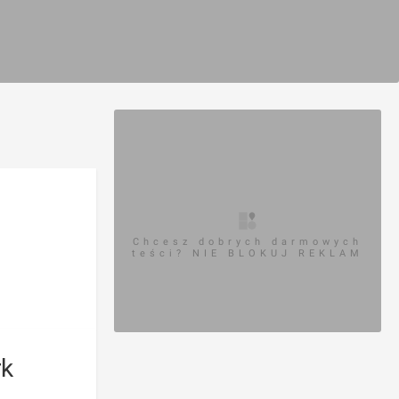
Chcesz dobrych darmowych
teści? NIE BLOKUJ REKLAM
rk