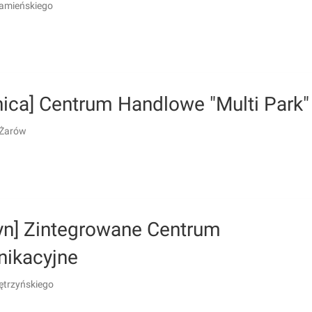
amieńskiego
nica] Centrum Handlowe "Multi Park"
 Żarów
tyn] Zintegrowane Centrum
ikacyjne
Kętrzyńskiego