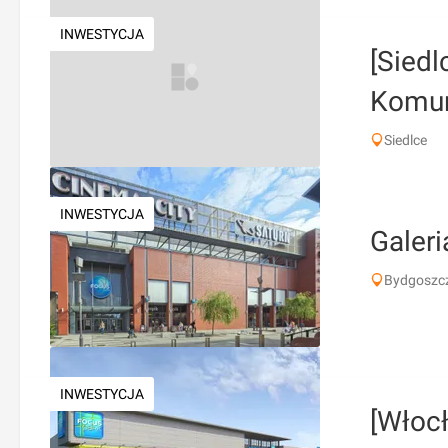
INWESTYCJA
[Sied
Komun
Siedlce
INWESTYCJA
Galeri
Bydgoszcz
INWESTYCJA
[Włocł