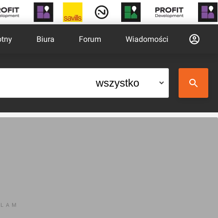
otny
Biura
Forum
Wiadomości
KLAM