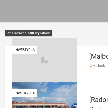
Znaleziono
600
wyników
INWESTYCJA
[Malbo
Malbork
INWESTYCJA
[Rado