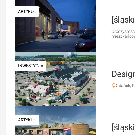
ARTYKUŁ
[śląsk
Uroczystość
mieszkańców.
INWESTYCJA
Desig
Gdańsk, P
ARTYKUŁ
[śląsk