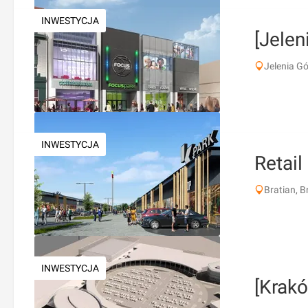
INWESTYCJA
[Jelen
Jelenia G
INWESTYCJA
Retail
Bratian, B
INWESTYCJA
[Krak