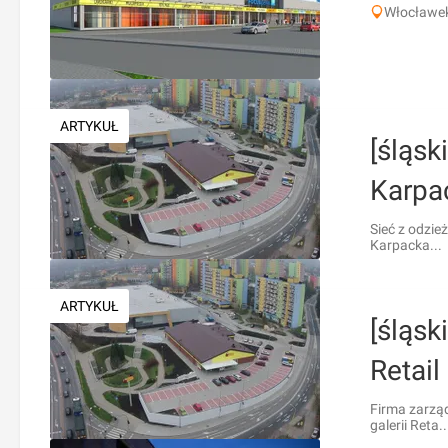
Włocławek
ARTYKUŁ
[śląsk
Karpac
Sieć z odzie
Karpacka...
ARTYKUŁ
[śląsk
Retail
Firma zarząd
galerii Reta..