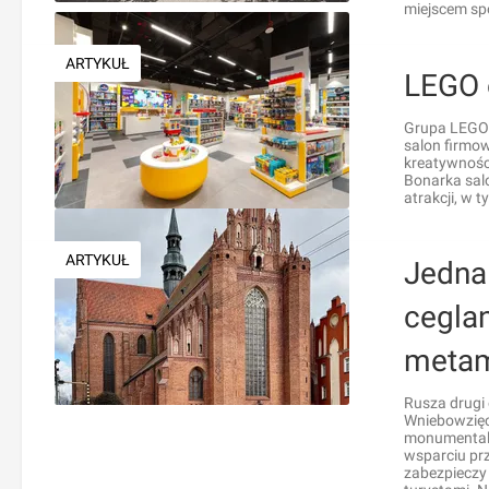
miejscem sp
ARTYKUŁ
LEGO 
Grupa LEGO 
salon firmo
kreatywnośc
Bonarka sal
atrakcji, w 
ARTYKUŁ
Jedna
cegla
metam
Rusza drugi 
Wniebowzięci
monumentalny
wsparciu prz
zabezpieczy 