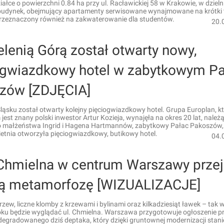
iałce o powierzchni 0.84 ha przy ul. Racławickiej 58 w Krakowie, w dzieln
udynek, obejmujący apartamenty serwisowane wynajmowane na krótki 
rzeznaczony również na zakwaterowanie dla studentów.
20.
lenią Górą został otwarty nowy,
ogwiazdkowy hotel w zabytkowym P
zów [ZDJĘCIA]
ąsku został otwarty kolejny pięciogwiazdkowy hotel. Grupa Europlan, kt
 jest znany polski inwestor Artur Kozieja, wynajęła na okres 20 lat, należ
o małżeństwa Ingrid i Hagena Hartmannów, zabytkowy Pałac Pakoszów,
etnia otworzyła pięciogwiazdkowy, butikowy hotel.
04.
 Chmielna w centrum Warszawy przej
ną metamorfozę [WIZUALIZACJE]
rzew, liczne klomby z krzewami i bylinami oraz kilkadziesiąt ławek – tak 
oku będzie wyglądać ul. Chmielna. Warszawa przygotowuje ogłoszenie p
egradowanego dziś deptaka, który dzięki gruntownej modernizacji stanie