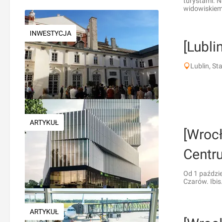
turystami. 
widowiskiem 
INWESTYCJA
[Lubl
Lublin, St
ARTYKUŁ
[Wroc
Centr
Od 1 paździe
Czarów. Ibis.
ARTYKUŁ