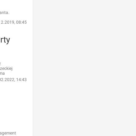
anta.
12.2019, 08:45
rty
z
zeckiej
rma
02.2022, 14:43
anagement