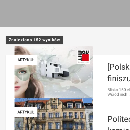
Znaleziono
152
wyników
ARTYKUŁ
[Pols
finisz
Blisko 150 e
Wśród nich..
ARTYKUŁ
Polit