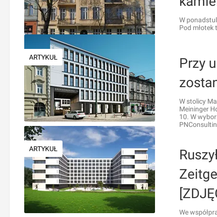
kamie
W ponadstule
Pod młotek t
ARTYKUŁ
Przy u
zosta
W stolicy Ma
Meininger Ho
10. W wybor
PNConsultin
ARTYKUŁ
Ruszył
Zeitg
[ZDJĘ
We współpra