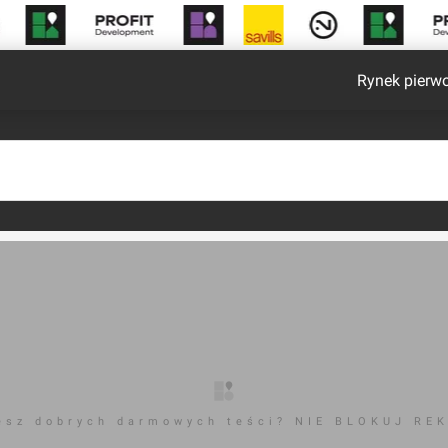
Rynek pierw
esz dobrych darmowych teści? NIE BLOKUJ RE