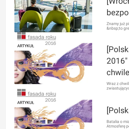
[Wroc
bezpo
Znamy już p
&nbsp;to gre
ARTYKUŁ
[Polsk
2016" 
chwil
Wraz z chwil
zwiastującyc
ARTYKUŁ
[Pols
Batalia o m
Atmosferę po