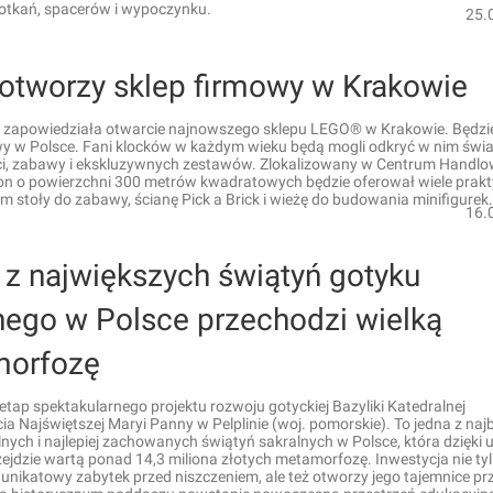
otkań, spacerów i wypoczynku.
25.
otworzy sklep firmowy w Krakowie
zapowiedziała otwarcie najnowszego sklepu LEGO® w Krakowie. Będzie
wy w Polsce. Fani klocków w każdym wieku będą mogli odkryć w nim świa
i, zabawy i ekskluzywnych zestawów. Zlokalizowany w Centrum Handl
on o powierzchni 300 metrów kwadratowych będzie oferował wiele prak
tym stoły do zabawy, ścianę Pick a Brick i wieżę do budowania minifigurek.
16.
 z największych świątyń gotyku
nego w Polsce przechodzi wielką
orfozę
etap spektakularnego projektu rozwoju gotyckiej Bazyliki Katedralnej
a Najświętszej Maryi Panny w Pelplinie (woj. pomorskie). To jedna z najb
ch i najlepiej zachowanych świątyń sakralnych w Polsce, która dzięki 
ejdzie wartą ponad 14,3 miliona złotych metamorfozę. Inwestycja nie ty
unikatowy zabytek przed niszczeniem, ale też otworzy jego tajemnice pr