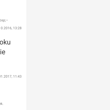
bsp;–
10.2016, 13:28
Roku
ie
01.2017, 11:43
ek.