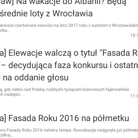
ław] Na wakacje do Albanii? Będą
średnie loty z Wrocławia
ierwsze czarterowe nowości na lato 2017 roku z wylotem z Wrocławia&n
cka...
18.
a] Elewacje walczą o tytuł "Fasada 
– decydująca faza konkursu i ostatn
e na oddanie głosu
ą, gdy niebo nad Polską rozbłysło tysiącem kolorowych fajerwerków
h nadejści...
11.
ka] Fasada Roku 2016 na półmetku
iano Fasady Roku 2016 nabiera tempa. Rywalizacja osiągnęła już półmet
dkrę...