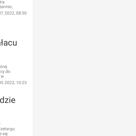
icy
termin,
07.2022, 08:50
ałacu
órej
ący do
 w
05.2023, 10:23
dzie
w
rzetargu
 się