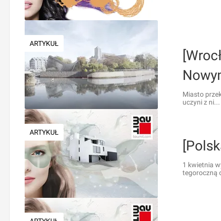
ARTYKUŁ
[Wroc
Nowym
Miasto przek
uczyni z ni...
ARTYKUŁ
[Pols
1 kwietnia 
tegoroczną o