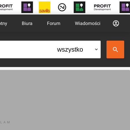
otny
Biura
Forum
Wiadomości
KLAM