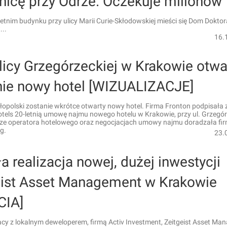
nicę przy Odrze. Oczekuje milionów
tnim budynku przy ulicy Marii Curie-Skłodowskiej mieści się Dom Doktor
...
16.
licy Grzegórzeckiej w Krakowie otwa
nie nowy hotel [WIZUALIZACJE]
łopolski zostanie wkrótce otwarty nowy hotel. Firma Fronton podpisała 
tels 20-letnią umowę najmu nowego hotelu w Krakowie, przy ul. Grzegór
ze operatora hotelowego oraz negocjacjach umowy najmu doradzała fi
g.
23.
a realizacja nowej, dużej inwestycji
eist Asset Management w Krakowie
CIA]
cy z lokalnym deweloperem, firmą Activ Investment, Zeitgeist Asset M