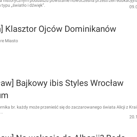
Na historycznym poddaszu powstanie nowoczesna przestrzeń edukacyjn
typu „światło i dźwięk”.
09.
in] Klasztor Ojców Dominikanów
are Miasto
ław] Bajkowy ibis Styles Wrocław
um
rnika br. każdy może przenieść się do zaczarowanego świata Alicji z Kra
..
20.