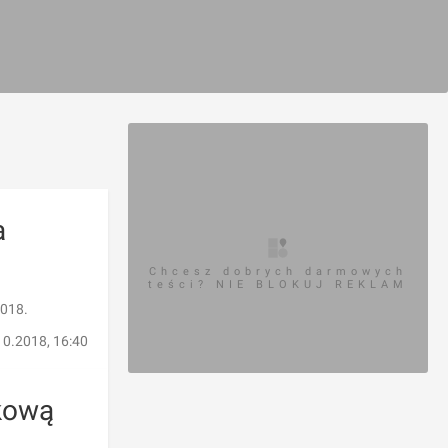
a
Chcesz dobrych darmowych
teści? NIE BLOKUJ REKLAM
2018.
10.2018, 16:40
tkową