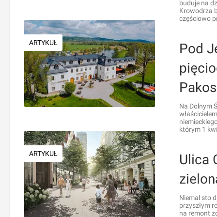
buduje na dz
Krowodrza b
częściowo p
ARTYKUŁ
Pod Je
pięci
Pakos
Na Dolnym Śl
właścicielem
niemieckieg
którym 1 kwi
ARTYKUŁ
Ulica
zielo
Niemal sto d
przyszłym r
na remont zd