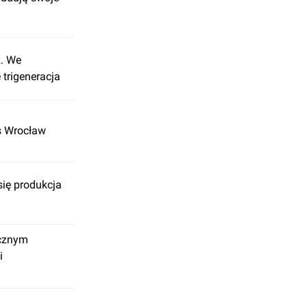
z. We
 trigeneracja
is Wrocław
się produkcja
icznym
i