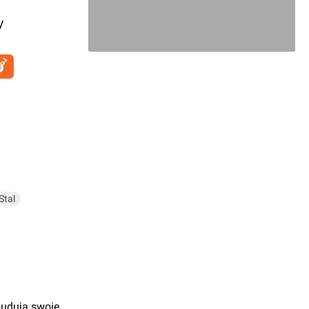
y
Stal
budują swoje