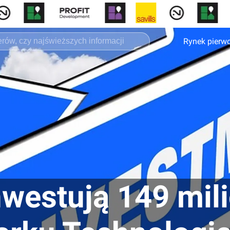
Rynek pierw
nwestują 149 mil