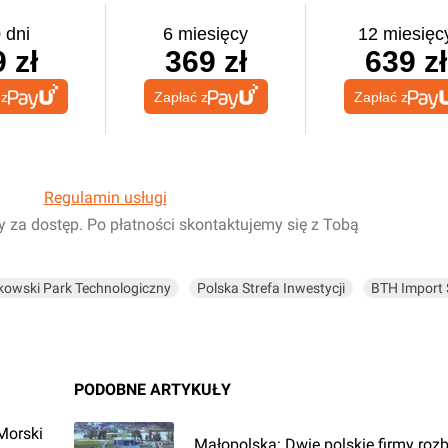
 dni
6 miesięcy
12 miesięc
 zł
369 zł
639 zł
 z
Zapłać z
Zapłać z
Regulamin usługi
y za dostęp. Po płatności skontaktujemy się z Tobą
kowski Park Technologiczny
Polska Strefa Inwestycji
BTH Import 
PODOBNE ARTYKUŁY
Morski
Małopolska: Dwie polskie firmy roz