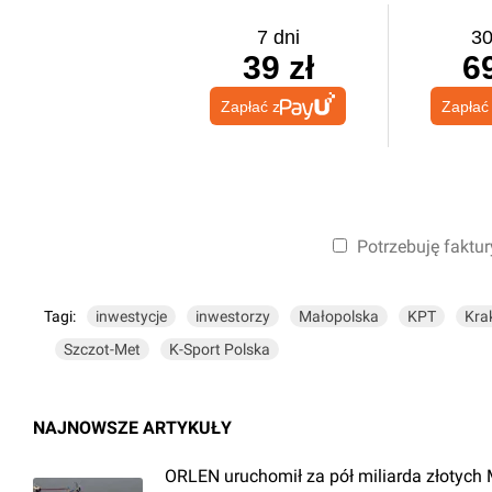
7 dni
30
39 zł
69
Zapłać z
Zapłać
Potrzebuję faktur
Tagi:
inwestycje
inwestorzy
Małopolska
KPT
Kra
Szczot-Met
K-Sport Polska
NAJNOWSZE ARTYKUŁY
ORLEN uruchomił za pół miliarda złotych 