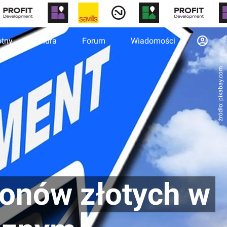
otny
Biura
Forum
Wiadomości
źródło: pixabay.com
ionów złotych w