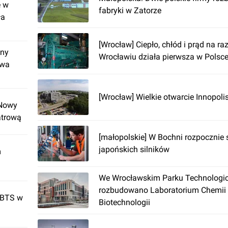
e w
fabryki w Zatorze
ła
[Wrocław] Ciepło, chłód i prąd na ra
jny
Wrocławiu działa pierwsza w Polsce
dwa
[Wrocław] Wielkie otwarcie Innopol
 Nowy
atrową
[małopolskie] W Bochni rozpocznie 
japońskich silników
m
We Wrocławskim Parku Technolog
rozbudowano Laboratorium Chemii 
 BTS w
Biotechnologii