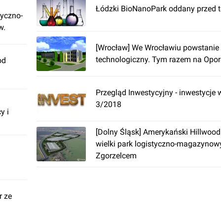
Łódzki BioNanoPark oddany przed 
tyczno-
w.
[Wrocław] We Wrocławiu powstanie 
technologiczny. Tym razem na Opo
od
Przegląd Inwestycyjny - inwestycje 
3/2018
y i
[Dolny Śląsk] Amerykański Hillwoo
wielki park logistyczno-magazynow
Zgorzelcem
r ze