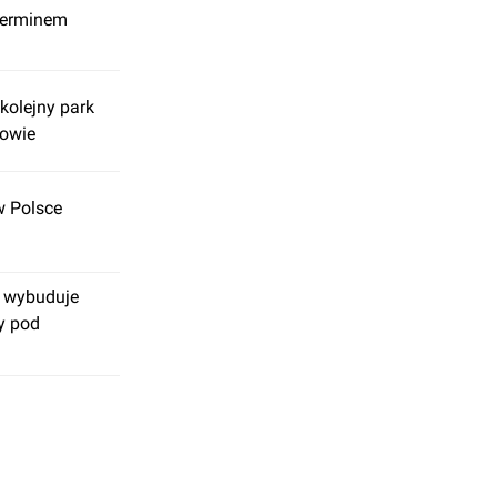
terminem
kolejny park
rowie
w Polsce
d wybuduje
y pod