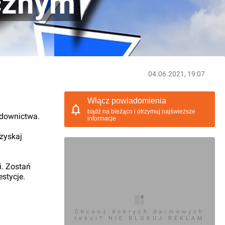
cznym
04.06.2021, 19:07
Włącz powiadomienia
bądź na bieżąco i otrzymuj najświeższe
udownictwa.
informacje
 zyskaj
i. Zostań
stycje.
Chcesz dobrych darmowych
teści? NIE BLOKUJ REKLAM