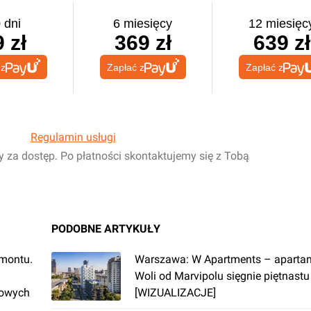
 dni
6 miesięcy
12 miesięc
 zł
369 zł
639 zł
 z
Zapłać z
Zapłać z
Regulamin usługi
y za dostęp. Po płatności skontaktujemy się z Tobą
PODOBNE ARTYKUŁY
emontu.
Warszawa: W Apartments – aparta
Woli od Marvipolu sięgnie piętnastu 
rowych
[WIZUALIZACJE]