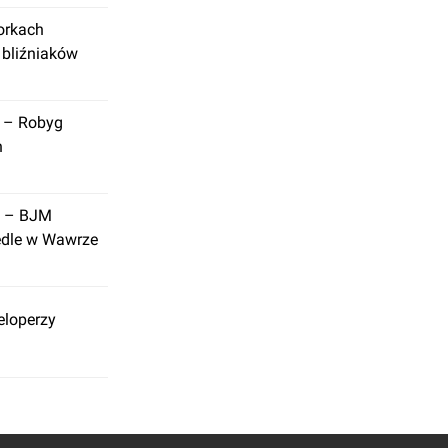
orkach
 bliźniaków
 – Robyg
h
a – BJM
edle w Wawrze
eloperzy