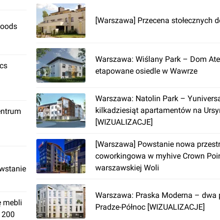
[Warszawa] Przecena stołecznych
Foods
Warszawa: Wiślany Park – Dom Atel
ics
etapowane osiedle w Wawrze
Warszawa: Natolin Park – Yunivers
kilkadziesiąt apartamentów na Urs
entrum
[WIZUALIZACJE]
[Warszawa] Powstanie nowa przest
coworkingowa w myhive Crown Poi
warszawskiej Woli
owstanie
Warszawa: Praska Moderna – dwa 
ę mebli
Pradze-Północ [WIZUALIZACJE]
. 200