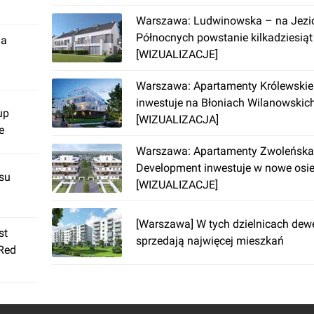
Warszawa: Ludwinowska – na Jezi
Północnych powstanie kilkadziesiąt
ja
[WIZUALIZACJE]
Warszawa: Apartamenty Królewskie
inwestuje na Błoniach Wilanowskic
up
[WIZUALIZACJA]
e
Warszawa: Apartamenty Zwoleńsk
Development inwestuje w nowe osi
su
[WIZUALIZACJE]
[Warszawa] W tych dzielnicach dew
st
sprzedają najwięcej mieszkań
 Red