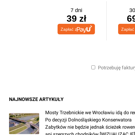
7 dni
30
39 zł
69
Zapłać z
Zapłać
Potrzebuję faktur
NAJNOWSZE ARTYKUŁY
Mosty Trzebnickie we Wrocławiu idą do r
Po decyzji Dolnośląskiego Konserwatora
Zabytków nie będzie jednak ścieżek rowe
ani szerszych chodników [WIZUALIZACJE]