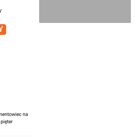
y
mentowiec na
pięter