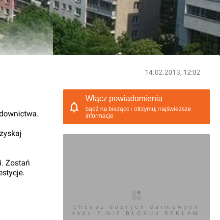
14.02.2013, 12:02
Włącz powiadomienia
bądź na bieżąco i otrzymuj najświeższe
udownictwa.
informacje
 zyskaj
i. Zostań
stycje.
Chcesz dobrych darmowych
teści? NIE BLOKUJ REKLAM