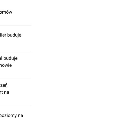
 domów
ier buduje
al buduje
ynowie
rzeń
nt na
poziomy na