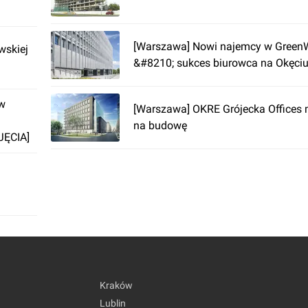
[Warszawa] Nowi najemcy w GreenW
wskiej
&#8210; sukces biurowca na Okęci
ów
[Warszawa] OKRE Grójecka Offices
na budowę
JĘCIA]
Kraków
Lublin