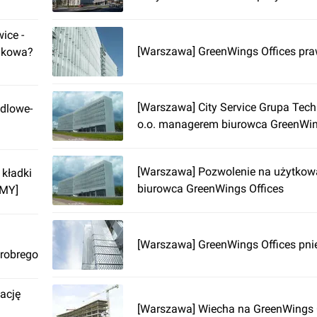
ice -
[Warszawa] GreenWings Offices pr
akowa?
[Warszawa] City Service Grupa Tech
dlowe-
o.o. managerem biurowca GreenWin
[Warszawa] Pozwolenie na użytkow
 kładki
biurowca GreenWings Offices
LMY]
[Warszawa] GreenWings Offices pnie
robrego
ację
[Warszawa] Wiecha na GreenWings 