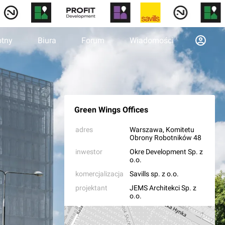
otny
Biura
Forum
Wiadomości
Green Wings Offices
adres
Warszawa
, Komitetu
Obrony Robotników 48
inwestor
Okre Development Sp. z
o.o.
komercjalizacja
Savills sp. z o.o.
projektant
JEMS Architekci Sp. z
o.o.