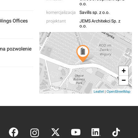
o.o.
komercjalizacja
Savills sp. z o.o.
ings Offices
projektant
JEMS Architekci Sp. z
o.o.
u
 ma pozwolenie
+
−
Leaflet
|
OpenStreetMap