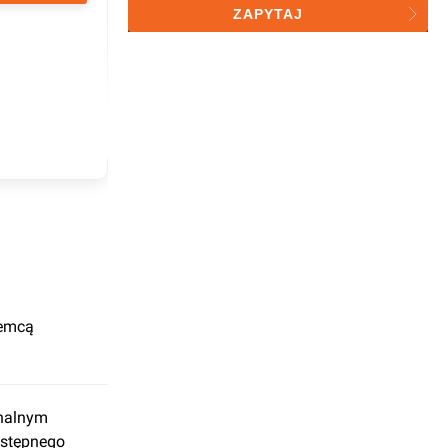
przetwarzaniu przez investmap
ZAPYTAJ
sp. z o.o. do celów statystycznych
jemcą
inalnym
wstępnego