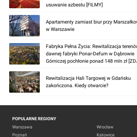
usuwanie azbestu [FILMY]
Apartamenty zamiast biur przy Marszałko
w Warszawie
Fabryka Pełna Życia: Rewitalizacja teren
dawnej fabryki Ponar-Defum w Dąbrowie
Górniczej pochłonie ponad 148 mln zł [ZD
Rewitalizacja Hali Targowej w Gdańsku
zakończona. Kiedy otwarcie?
POPULARNE REGIONY
Warszawa
Wrocław
Poznań
Katowice