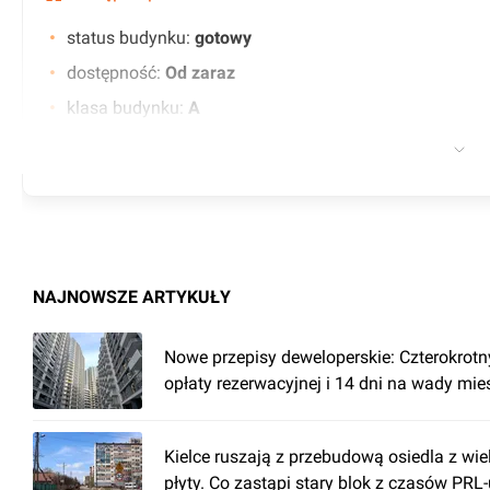
status budynku
:
gotowy
dostępność
:
Od zaraz
klasa budynku
:
A
certyfikat
:
BREEAM - Very Good
liczba miejsc parkingowych
:
107
współczynnik powierzchni wspólnych
:
0.00
czynsz wywoławczy
:
13.50 EUR
minimalny okres najmu (w latach)
:
3
NAJNOWSZE ARTYKUŁY
współczynnik miejsc parkingowych
:
1/41
liczba podziemnych miejsc parkingowych
:
270
Nowe przepisy deweloperskie: Czterokrotn
opłaty rezerwacyjnej i 14 dni na wady mi
kontrola dostępu
klimatyzacja
Kielce ruszają z przebudową osiedla z wiel
BMS
płyty. Co zastąpi stary blok z czasów PRL