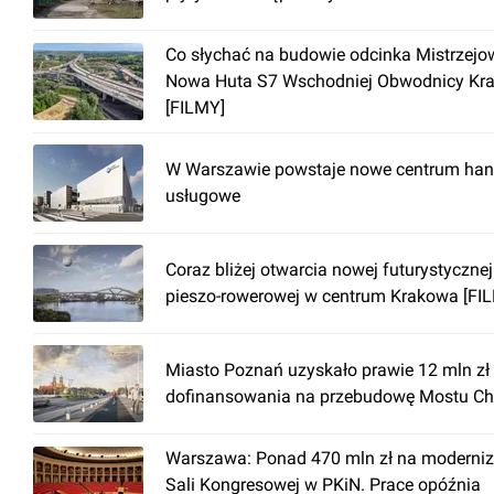
światłowód
monitoring
Co słychać na budowie odcinka Mistrzejow
otwierane okna
Nowa Huta S7 Wschodniej Obwodnicy Kr
[FILMY]
podłoga techniczna
recepcja
W Warszawie powstaje nowe centrum han
ochrona
usługowe
czujniki dymu
podwieszany sufit
Coraz bliżej otwarcia nowej futurystycznej
przewody telekomunikacyjne
pieszo-rowerowej w centrum Krakowa [FI
dwa źródła zasilania
Miasto Poznań uzyskało prawie 12 mln zł
dofinansowania na przebudowę Mostu Ch
Warszawa: Ponad 470 mln zł na moderniz
Sali Kongresowej w PKiN. Prace opóźnia