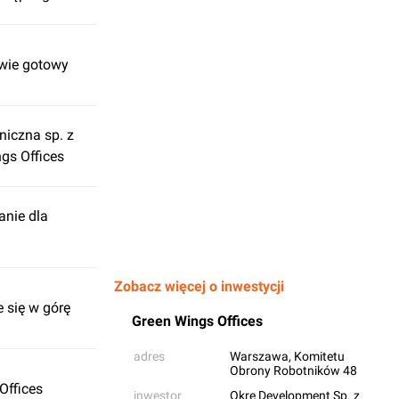
awie gotowy
niczna sp. z
gs Offices
anie dla
Zobacz więcej o inwestycji
 się w górę
Green Wings Offices
adres
Warszawa
, Komitetu
Obrony Robotników 48
Offices
inwestor
Okre Development Sp. z