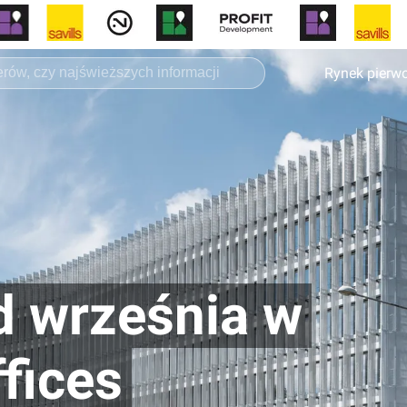
Rynek pierw
d września w
fices