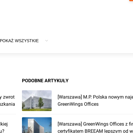
POKAŻ WSZYSTKIE
PODOBNE ARTYKUŁY
y zwrot
[Warszawa] M.P. Polska nowym na
eszkania
GreenWings Offices
kiej
[Warszawa] GreenWings Offices z f
-u?
certyfikatem BREEAM lepszym od 