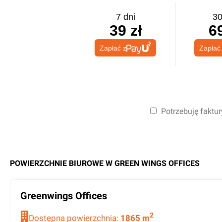
7 dni
30
39 zł
69
Zapłać z
Zapłać
Potrzebuję faktur
POWIERZCHNIE BIUROWE W
GREEN WINGS OFFICES
Greenwings Offices
2
Dostępna powierzchnia:
1865
m