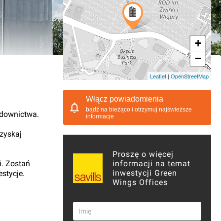
+
−
02.2015, 11:34
Leaflet
|
OpenStreetMap
Włącz powiadomienia
bądź na bieżąco i otrzymuj najświeższe
udownictwa.
informacje
 zyskaj
Proszę o więcej
i. Zostań
informacji na temat
inwestycji Green
stycje.
Wings Offices