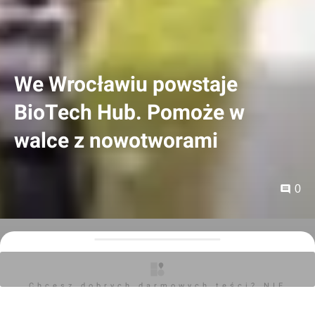
We Wrocławiu powstaje
BioTech Hub. Pomoże w
walce z nowotworami
0
Orzech
06.02.2025, 14:44
Chcesz dobrych darmowych teści? NIE
W stolicy Dolnego Śląska powstaje BioTech Hub. To
BLOKUJ REKLAM