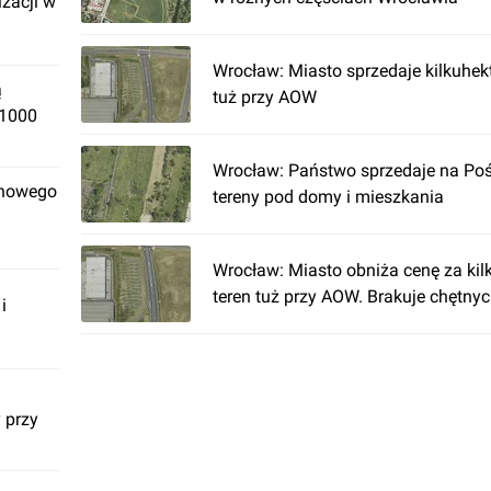
izacji w
Wrocław: Miasto sprzedaje kilkuhek
ą
tuż przy AOW
 1000
Wrocław: Państwo sprzedaje na Po
 nowego
tereny pod domy i mieszkania
Wrocław: Miasto obniża cenę za ki
teren tuż przy AOW. Brakuje chętny
i
 przy