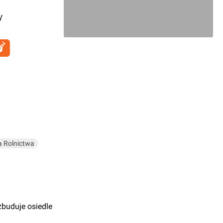
y
a Rolnictwa
zbuduje osiedle