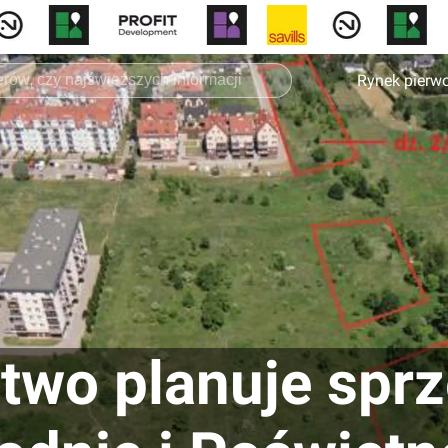
Rynek pierw
two planuje spr