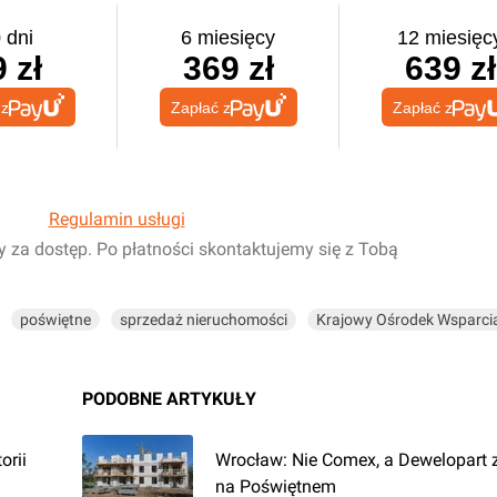
 dni
6 miesięcy
12 miesięc
 zł
369 zł
639 zł
 z
Zapłać z
Zapłać z
Regulamin usługi
y za dostęp. Po płatności skontaktujemy się z Tobą
poświętne
sprzedaż nieruchomości
Krajowy Ośrodek Wsparci
PODOBNE ARTYKUŁY
orii
Wrocław: Nie Comex, a Dewelopart 
na Poświętnem