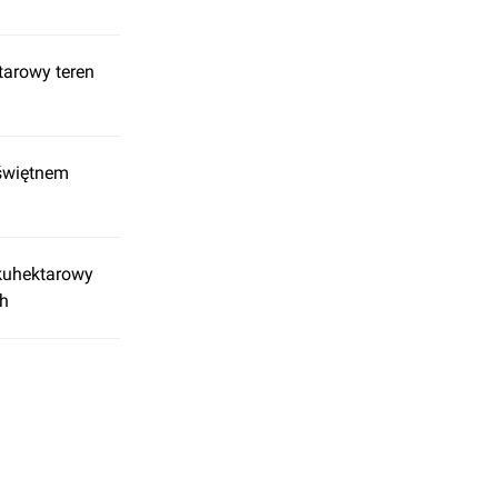
tarowy teren
świętnem
lkuhektarowy
ch