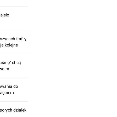
ejęło
zycach trafiły
ją kolejne
taśmę'' chcą
Swoim
owania do
więtnem
porych działek