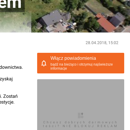
nem
28.04.2018, 15:02
Włącz powiadomienia
bądź na bieżąco i otrzymuj najświeższe
udownictwa.
informacje
 zyskaj
i. Zostań
stycje.
Chcesz dobrych darmowych
teści? NIE BLOKUJ REKLAM