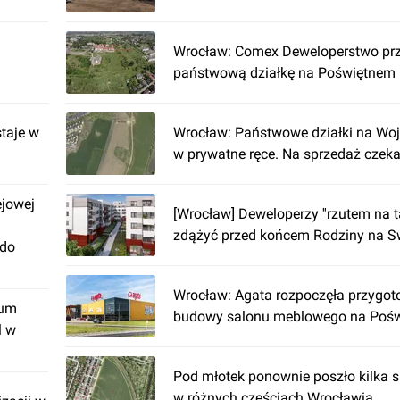
Wrocław: Comex Deweloperstwo prz
państwową działkę na Poświętnem
taje w
Wrocław: Państwowe działki na Wojs
w prywatne ręce. Na sprzedaż czeka
ejowej
[Wrocław] Deweloperzy ''rzutem na 
zdążyć przed końcem Rodziny na 
 do
Wrocław: Agata rozpoczęła przygot
rum
budowy salonu meblowego na Poś
l w
Pod młotek ponownie poszło kilka s
w różnych częściach Wrocławia