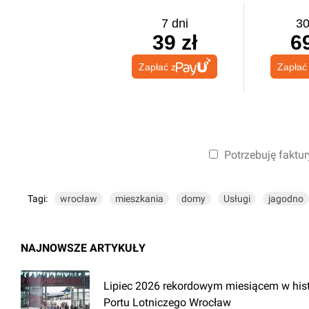
7 dni
30
39 zł
69
Zapłać z
Zapłać
Potrzebuję faktur
Tagi:
wrocław
mieszkania
domy
Usługi
jagodno
NAJNOWSZE ARTYKUŁY
Lipiec 2026 rekordowym miesiącem w hist
Portu Lotniczego Wrocław