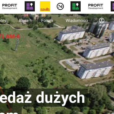
otny
Biura
Forum
Wiadomości
źródło: KOWR
zedaż dużych