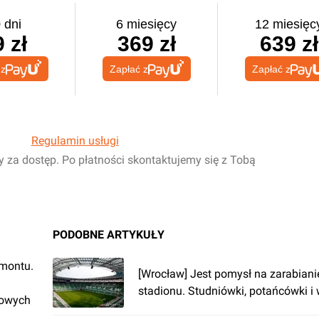
 dni
6 miesięcy
12 miesięc
 zł
369 zł
639 zł
 z
Zapłać z
Zapłać z
Regulamin usługi
y za dostęp. Po płatności skontaktujemy się z Tobą
PODOBNE ARTYKUŁY
emontu.
[Wrocław] Jest pomysł na zarabiani
stadionu. Studniówki, potańcówki i
rowych