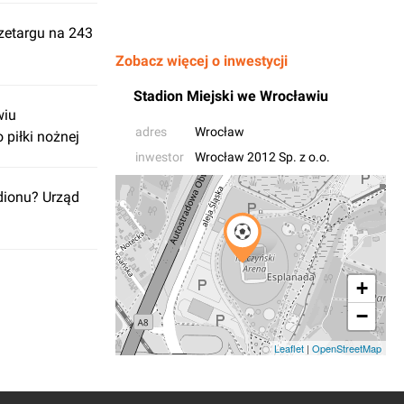
zetargu na 243
Zobacz więcej o inwestycji
Stadion Miejski we Wrocławiu
wiu
adres
Wrocław
piłki nożnej
inwestor
Wrocław 2012 Sp. z o.o.
dionu? Urząd
+
−
Leaflet
|
OpenStreetMap