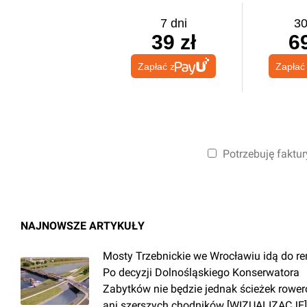
7 dni
30
39 zł
69
Zapłać z
Zapłać
Potrzebuję faktur
NAJNOWSZE ARTYKUŁY
Mosty Trzebnickie we Wrocławiu idą do r
Po decyzji Dolnośląskiego Konserwatora
Zabytków nie będzie jednak ścieżek rowe
ani szerszych chodników [WIZUALIZACJE]