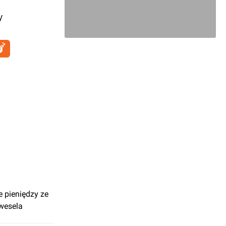
y
e pieniędzy ze
 wesela