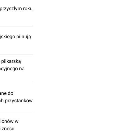
 przyszłym roku
jskiego pilnują
 piłkarską
acyjnego na
ane do
ch przystanków
adionów w
biznesu