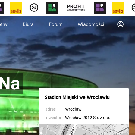
otny
Biura
Forum
Wiadomości
 Na
Stadion Miejski we Wrocławiu
adres
Wrocław
inwestor
Wrocław 2012 Sp. z o.o.