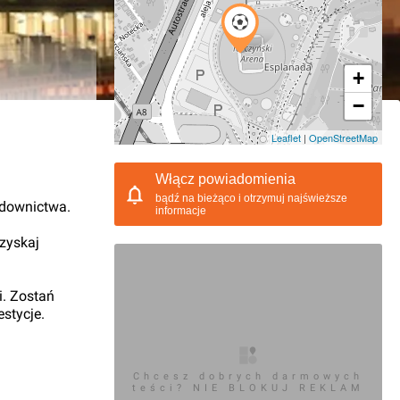
+
−
12.2012, 11:19
Leaflet
|
OpenStreetMap
Włącz powiadomienia
bądź na bieżąco i otrzymuj najświeższe
udownictwa.
informacje
 zyskaj
i. Zostań
stycje.
Chcesz dobrych darmowych
teści? NIE BLOKUJ REKLAM