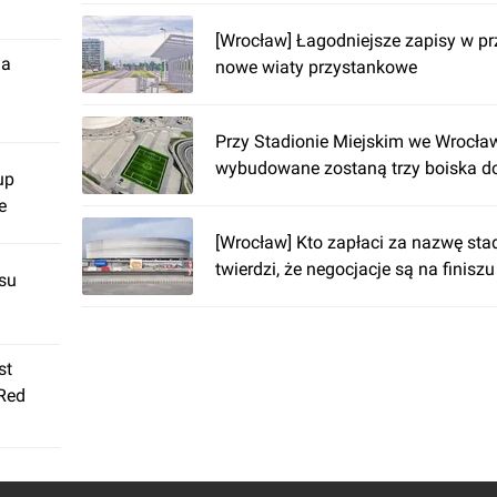
[Wrocław] Łagodniejsze zapisy w pr
ja
nowe wiaty przystankowe
Przy Stadionie Miejskim we Wrocła
wybudowane zostaną trzy boiska do 
up
e
[Wrocław] Kto zapłaci za nazwę sta
twierdzi, że negocjacje są na finiszu
su
st
 Red