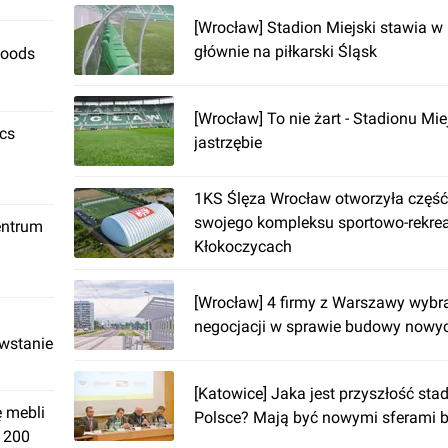
[Wrocław] Stadion Miejski stawia w
głównie na piłkarski Śląsk
Foods
[Wrocław] To nie żart - Stadionu Mie
ics
jastrzębie
1KS Ślęza Wrocław otworzyła część
swojego kompleksu sportowo-rekre
entrum
Kłokoczycach
[Wrocław] 4 firmy z Warszawy wybr
negocjacji w sprawie budowy nowy
owstanie
[Katowice] Jaka jest przyszłość st
ę mebli
Polsce? Mają być nowymi sferami 
. 200