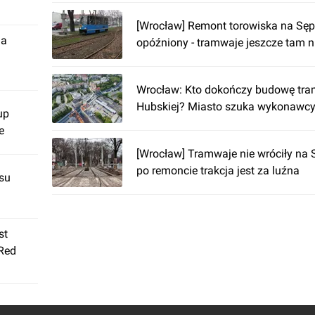
[Wrocław] Remont torowiska na Sęp
ja
opóźniony - tramwaje jeszcze tam n
Wrocław: Kto dokończy budowę tr
Hubskiej? Miasto szuka wykonawc
up
e
[Wrocław] Tramwaje nie wróciły na S
po remoncie trakcja jest za luźna
su
st
 Red