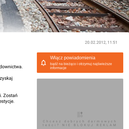
20.02.2012, 11:51
Włącz powiadomienia
bądź na bieżąco i otrzymuj najświeższe
udownictwa.
informacje
 zyskaj
i. Zostań
stycje.
Chcesz dobrych darmowych
teści? NIE BLOKUJ REKLAM