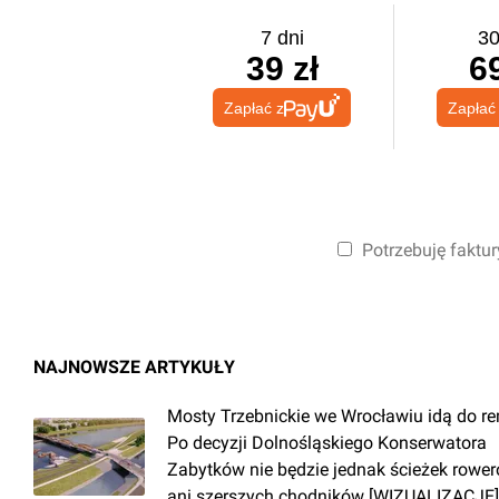
7 dni
30
39 zł
69
Zapłać z
Zapłać
Potrzebuję faktur
NAJNOWSZE ARTYKUŁY
Mosty Trzebnickie we Wrocławiu idą do r
Po decyzji Dolnośląskiego Konserwatora
Zabytków nie będzie jednak ścieżek rowe
ani szerszych chodników [WIZUALIZACJE]