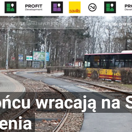
Rynek pierw
ńcu wracają na 
enia