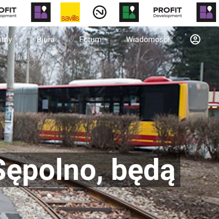
otny
Biura
Forum
Wiadomości
Sępolno, będą