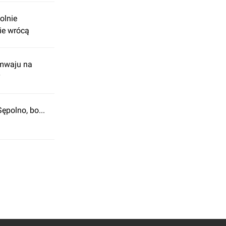
olnie
ie wrócą
amwaju na
y
ępolno, bo...