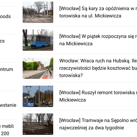
[Wrocław] Są kary za opóźnienia w
torowiska na ul. Mickiewicza
Foods
[Wrocław] W piątek rozpoczyna się 
ics
na Mickiewicza
Wrocław: Wraca ruch na Hubską. Il
rzeczywistości będzie kosztować 
entrum
torowiska?
[Wrocław] Ruszył remont torowiska n
Mickiewicza
owstanie
[Wrocław] Tramwaje na Sępolno wr
ę mebli
najwcześniej za dwa tygodnie
. 200