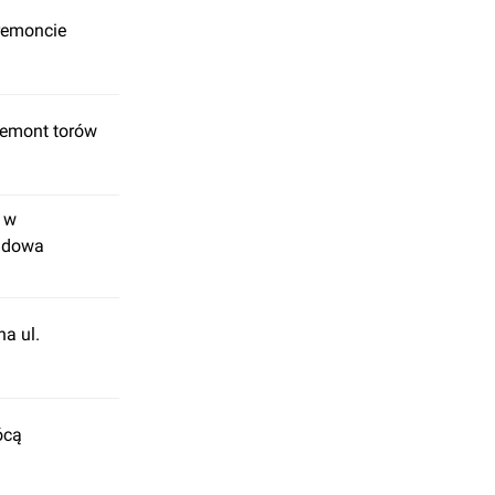
 remoncie
remont torów
e w
budowa
a ul.
ócą