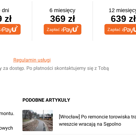
 dni
6 miesięcy
12 miesięc
 zł
369 zł
639 zł
 z
Zapłać z
Zapłać z
Regulamin usługi
y za dostęp. Po płatności skontaktujemy się z Tobą
PODOBNE ARTYKUŁY
emontu.
[Wrocław] Po remoncie torowiska t
wreszcie wracają na Sępolno
rowych