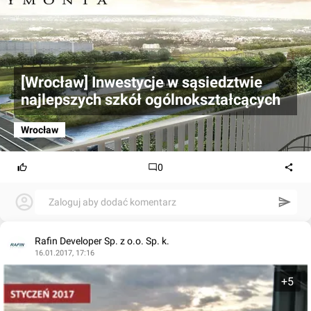
[Wrocław] Inwestycje w sąsiedztwie
najlepszych szkół ogólnokształcących
Wrocław
0
Zaloguj aby dodać komentarz
Rafin Developer Sp. z o.o. Sp. k.
16.01.2017, 17:16
+5