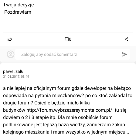
Twoja decyzje
 Pozdrawiam
0
Zaloguj aby dodać komentarz
pawel.zal6
31.01.2017, 08:49
a nie lepiej na oficjalnym forum gdzie deweloper na bieżąco 
odpowiada na pytania mieszkańców? po co ktoś zakładał to 
drugie forum? Osiedle będzie miało kilka 
budynków http://forum.wybrzezereymonta.com.pl/  tu się 
dowiem o 2 i 3 etapie itp. Dla mnie osobiście forum 
podlinkowane jest lepszą bazą wiedzy, zamierzam zakup 
kolejnego mieszkania i mam wszystko w jednym miejscu... 