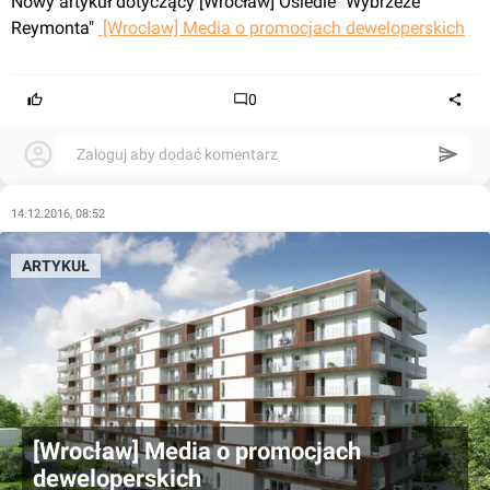
Nowy artykuł dotyczący [Wrocław] Osiedle "Wybrzeże 
Reymonta" 
 [Wrocław] Media o promocjach deweloperskich
0
Zaloguj aby dodać komentarz
14.12.2016, 08:52
ARTYKUŁ
[Wrocław] Media o promocjach
deweloperskich