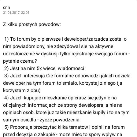
cnn
31.01.2017, 22:08
Z kilku prostych powodow:
 1) To forum bylo pierwsze i deweloper/zarzadca zostal o 
nim powiadomiony, nie zdecydowal sie na aktywne 
uczestniczenie w dyskusji tylko rejestracje swojego forum - 
pytanie czemu?
 2) Jest na nim 5x wiecej wiadomosci
 3) Jezeli interesuja Cie formalne odpowiedzi jakich udziela 
deweloper na tym forum to smialo, korzystaj z niego (ja 
korzystam z obu)
 4) Jezeli kupujac mieszkanie opierasz sie jedynie na 
oficjalnych informacjach ze strony dewelopera, a nie na 
opiniach osob, ktore juz takie mieszkanie kupily i to na tym 
samym osiedlu - zycze powodzenia
 5) Proponuje przeczytac kilka tematow i opinii na forum 
przed decyzja o zakupie - moze miec to spory wplyw na 