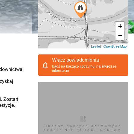
+
−
10.2011, 20:58
Leaflet
|
OpenStreetMap
Włącz powiadomienia
bądź na bieżąco i otrzymuj najświeższe
udownictwa.
informacje
 zyskaj
i. Zostań
stycje.
Chcesz dobrych darmowych
teści? NIE BLOKUJ REKLAM