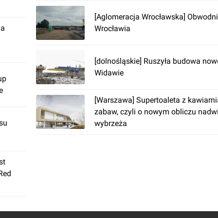
[Aglomeracja Wrocławska] Obwodn
ja
Wrocławia
[dolnośląskie] Ruszyła budowa no
Widawie
up
e
[Warszawa] Supertoaleta z kawiarni
zabaw, czyli o nowym obliczu nadw
su
wybrzeża
st
 Red