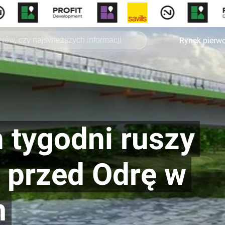
Rynek pierw
 tygodni ruszy
 przed Odrę w
m