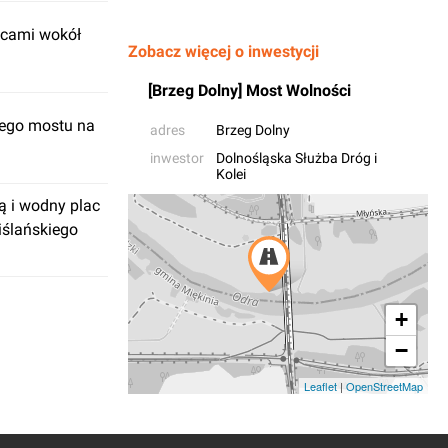
icami wokół
Zobacz więcej o inwestycji
[Brzeg Dolny] Most Wolności
wego mostu na
adres
Brzeg Dolny
inwestor
Dolnośląska Służba Dróg i
Kolei
ą i wodny plac
iślańskiego
+
−
Leaflet
|
OpenStreetMap