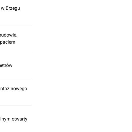
a w Brzegu
budowie.
rpaciem
metrów
ontaż nowego
olnym otwarty