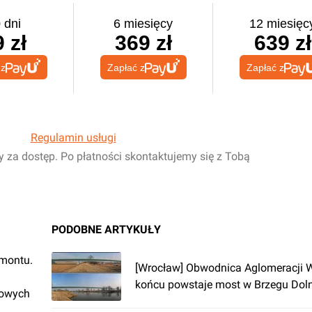
 dni
6 miesięcy
12 miesięc
 zł
369 zł
639 zł
 z
Zapłać z
Zapłać z
Regulamin usługi
y za dostęp. Po płatności skontaktujemy się z Tobą
PODOBNE ARTYKUŁY
emontu.
[Wrocław] Obwodnica Aglomeracji W
końcu powstaje most w Brzegu Do
rowych