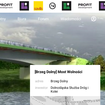
otny
Biura
Forum
Wiadomości
[Brzeg Dolny] Most Wolności
adres
Brzeg Dolny
inwestor
Dolnośląska Służba Dróg i
Kolei