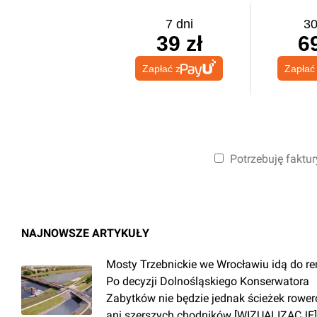
7 dni
30
39 zł
69
Zapłać z
Zapłać
Potrzebuję faktur
NAJNOWSZE ARTYKUŁY
Mosty Trzebnickie we Wrocławiu idą do r
Po decyzji Dolnośląskiego Konserwatora
Zabytków nie będzie jednak ścieżek rowe
ani szerszych chodników [WIZUALIZACJE]