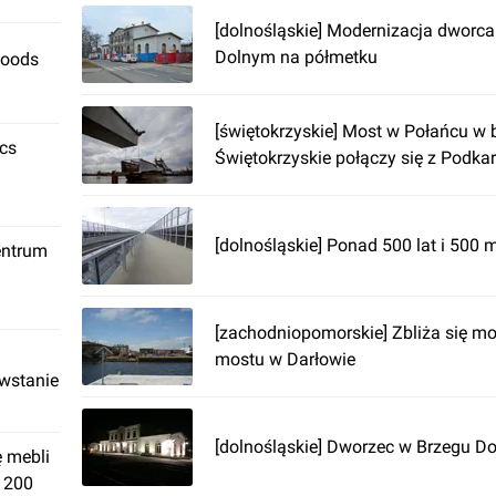
[dolnośląskie] Modernizacja dworc
Dolnym na półmetku
Foods
[świętokrzyskie] Most w Połańcu w 
ics
Świętokrzyskie połączy się z Podka
[dolnośląskie] Ponad 500 lat i 500 
entrum
[zachodniopomorskie] Zbliża się m
mostu w Darłowie
owstanie
[dolnośląskie] Dworzec w Brzegu D
ę mebli
. 200