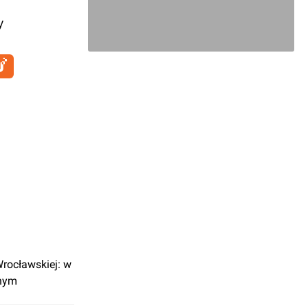
y
rocławskiej: w
lnym