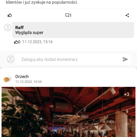
klientów i już zyskuje na popularności.
1
Raff
Wygląda super
11.12.2023, 15:16
0
Zaloguj aby dodać komentarz
Orzech
11.12.2023, 10:04
+3