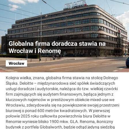
Globalna firma doradcza stawia na
Wrocław i Renomę
Wrocław
Kolejna wielka, znana, globalna firma stawia na stolicę Dolnego
Śląska. Deloitte – międzynarodowa sieć spółek świadczących
usługi doradcze i audytorskie, należąca do tzw. wielkiej czwórki
firm zajmujących się audytem finansowym, będąca jednym z
kluczowych najemców w prestiżowym obiekcie mixed-use we
Wrocławiu, zdecydowała się na powiększenie swojej przestrzeni
biurowej o ponad 600 metrów kwadratowych. W pierwszej
połowie 2025 roku całkowita powierzchnia biura Deloitte w
Renomie wyniesie blisko 1900 mkw. GLA. Renoma, ikoniczny
budynek z portfela Globalworth, będzie odtąd jedyną siedzibą