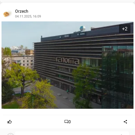
Orzech
04.11.2025, 16:09
+2
0