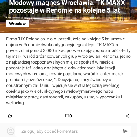
Modowy magnes Wrocławia. TK MAXX
pozostaje w Renomie na kolejne 5 lat
Wrocław
Firma TJX Poland sp. z o.o. przedłużyła na kolejne 5 lat umowę
najmu w Renomie dwukondygnacyjnego sklepu TK MAXX o
powierzchni ponad 3 000 mkw., potwierdzając popularność oferty
tej marki wśród zróżnicowanych grup wrocławian. Renoma, jedno
z najbardziej rozpoznawalnych miejsc spotkań w mieście,
pozostaje też jedną z najchętniej odwiedzanych lokalizacji
modowych w regionie, równie popularną wśród klientek marek
premium i „łowców okazji”. Decyzja najemcy świadczy o
obustronnym zaufaniu i wpisuje się w strategiczną ewolucję
obiektu jako wielofunkcyjnego i wielowymiarowego hubu
miejskiego: pracy, gastronomii, zakupów, usług, wypoczynku i
wellbeing.
0
Zaloguj aby dodać komentarz