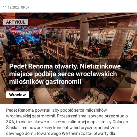
11.12.2023, 09:07
ARTYKUŁ
Pedet Renoma otwarty. Nietuzinkowe
miejsce podbija serca wrocławskich
miłośników gastronomii
Wrocław
Pedet Renoma powstał, aby podbić serca miłośników
wrocławskiej gastronomii. Przestrzeń zrealizowana przez studio
3XA, to nietuzinkowe miejsce na kulinarnej mapie stolicy Dolnego
Śląska. Ten nowoczesny koncept w historycznej przestrzeni
dawnego domu towarowego Wertheim został otwarty dla