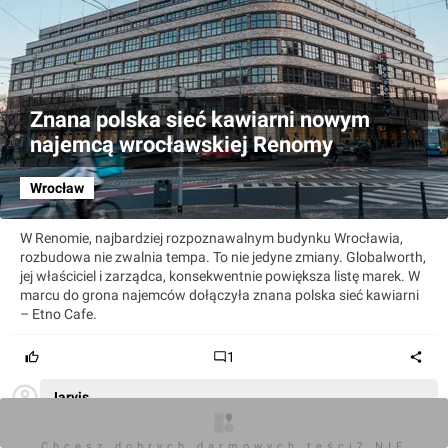
Znana polska sieć kawiarni nowym
najemcą wrocławskiej Renomy
Wrocław
W Renomie, najbardziej rozpoznawalnym budynku Wrocławia,
rozbudowa nie zwalnia tempa. To nie jedyne zmiany. Globalworth,
jej właściciel i zarządca, konsekwentnie powiększa listę marek. W
marcu do grona najemców dołączyła znana polska sieć kawiarni
– Etno Cafe.
1
Jarvis
Renoma nie jest najbardziej rozpoznawalnym budynkiem
Wrocławia. Znacznie bardziej rozpoznawalne są ratusz,
katedra, Dworzec Główny czy Hala Stulecia. A pisanie, że sieć
Chcesz dobrych darmowych teści? NIE