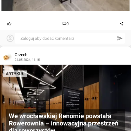
0
Zaloguj aby dodać komentarz
Orzech
24.05.2024, 11:15
ARTYKUŁ
We wrocławskiej Renomie powstała
Rowerownia – innowacyjna przestrzeń
dla rowerzystów