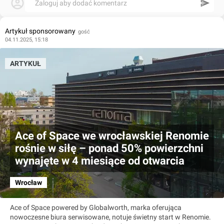
Zaloguj aby dodać komentarz
Artykuł sponsorowany
gość
04.11.2025, 15:18
ARTYKUŁ
Ace of Space we wrocławskiej Renomie
rośnie w siłę – ponad 50% powierzchni
wynajęte w 4 miesiące od otwarcia
Wrocław
Ace of Space powered by Globalworth, marka oferująca
nowoczesne biura serwisowane, notuje świetny start w Renomie.