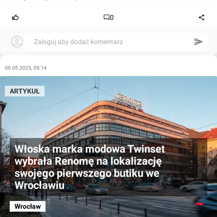
0
Zaloguj aby dodać komentarz
09.05.2023, 09:14
ARTYKUŁ
Włoska marka modowa Twinset
wybrała Renomę na lokalizację
swojego pierwszego butiku we
Wrocławiu
Wrocław