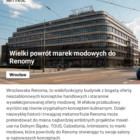
ARTYKUŁ
Wielki powrót marek modowych do
Renomy
Wrocław
Wrocławska Renoma, to wielofunkcyjny budynek z bogatą ofertą
nieszablonowych konceptów handlowych i starannie
wyselekcjonowanej oferty modowej. W efekcie przebudowy
wyróżni się równie oryginalnym konceptem kulinarnym. Dzięki
niezwykłej historii i trwającej metamorfozie Renoma może
pretendować do miana najbardziej ambitnych projektów mixed-
use na Dolnym Śląsku. TOUS, Calzedonia, Intimissimi, to marki
modowe, które powróciły do Renomy otwierając tu swoje salony
w najnowszych konceptach.