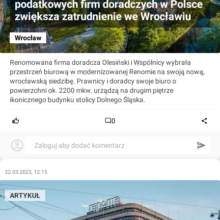
podatkowych firm doradczych w Polsce
zwiększa zatrudnienie we Wrocławiu
Wrocław
Renomowana firma doradcza Olesiński i Wspólnicy wybrała
przestrzeń biurową w modernizowanej Renomie na swoją nową,
wrocławską siedzibę. Prawnicy i doradcy swoje biuro o
powierzchni ok. 2200 mkw. urządzą na drugim piętrze
ikonicznego budynku stolicy Dolnego Śląska.
0
Zaloguj aby dodać komentarz
22.03.2023, 12:15
ARTYKUŁ