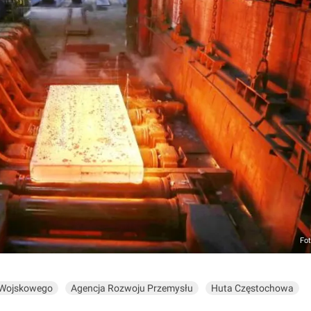
Fot
 Wojskowego
Agencja Rozwoju Przemysłu
Huta Częstochowa