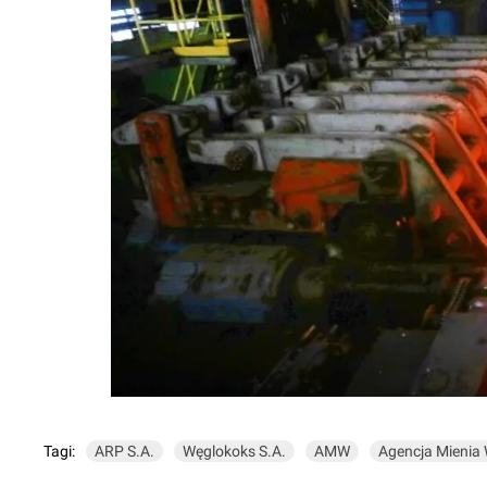
Tagi:
ARP S.A.
Węglokoks S.A.
AMW
Agencja Mienia