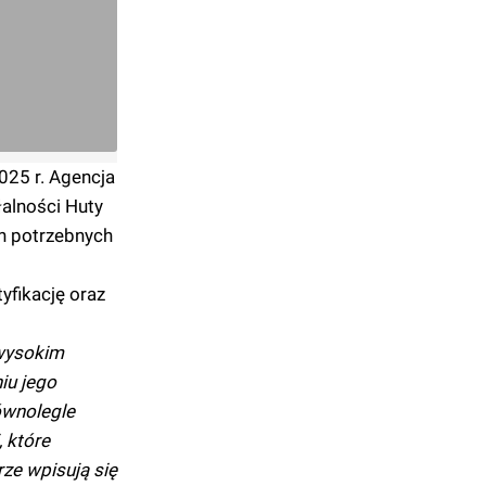
025 r. Agencja
alności Huty
ch potrzebnych
yfikację oraz
 wysokim
iu jego
ównolegle
 które
rze wpisują się