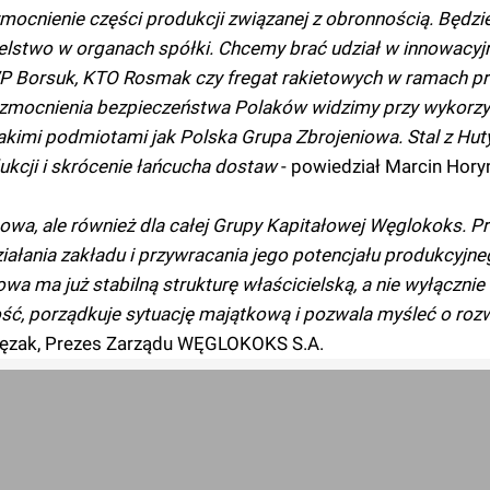
cnienie części produkcji związanej z obronnością. Będzie
lstwo w organach spółki. Chcemy brać udział w innowacyj
BWP Borsuk, KTO Rosmak czy fregat rakietowych w ramach 
 wzmocnienia bezpieczeństwa Polaków widzimy przy wykorzy
akimi podmiotami jak Polska Grupa Zbrojeniowa. Stal z Hut
ukcji i skrócenie łańcucha dostaw
- powiedział Marcin Hory
a, ale również dla całej Grupy Kapitałowej Węglokoks. Pr
iałania zakładu i przywracania jego potencjału produkcyjne
wa ma już stabilną strukturę właścicielską, a nie wyłączni
ość, porządkuje sytuację majątkową i pozwala myśleć o roz
lęzak, Prezes Zarządu WĘGLOKOKS S.A.