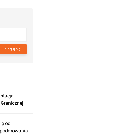
Zaloguj się
 stacja
 Granicznej
ię od
spodarowania