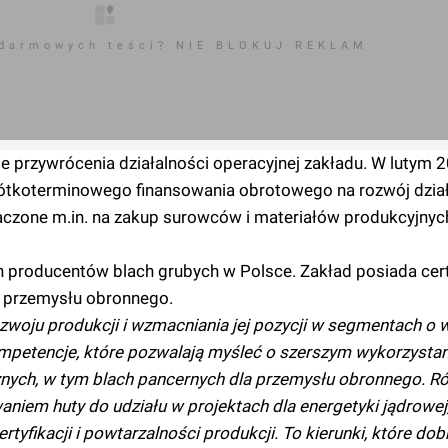
 darmowych teści? NIE BLOKUJ REKLAM
e przywrócenia działalności operacyjnej zakładu. W lutym 2
krótkoterminowego finansowania obrotowego na rozwój dział
naczone m.in. na zakup surowców i materiałów produkcyjny
 producentów blach grubych w Polsce. Zakład posiada cert
a przemysłu obronnego.
zwoju produkcji i wzmacniania jej pozycji w segmentach o
petencje, które pozwalają myśleć o szerszym wykorzystan
znych, w tym blach pancernych dla przemysłu obronnego. R
niem huty do udziału w projektach dla energetyki jądrowej,
yfikacji i powtarzalności produkcji. To kierunki, które dob