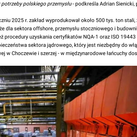
w potrzeby polskiego przemysłu
- podkreśla Adrian Sienicki,
niu 2025 r. zakład wyprodukował około 500 tys. ton stali,
akże dla sektora offshore, przemysłu stoczniowego i budown
eż procedury uzyskania certyfikatów NQA-1 oraz ISO 19443 
eczeństwa sektora jądrowego, który jest niezbędny do włą
wej w Choczewie i szerzej - w międzynarodowe łańcuchy do