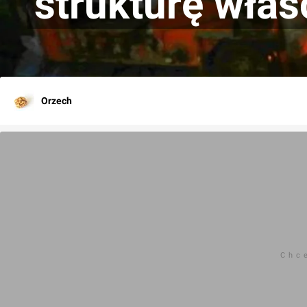
strukturę właś
Orzech
Chc