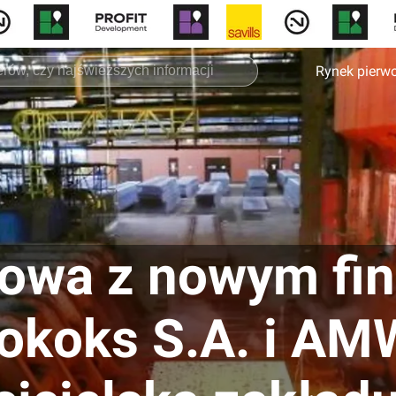
Rynek pierw
howa z nowym fi
okoks S.A. i A