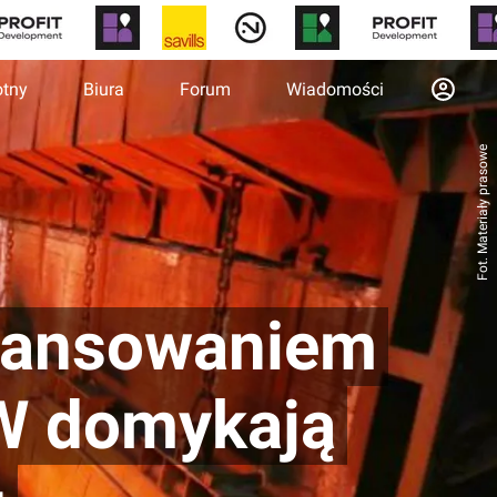
otny
Biura
Forum
Wiadomości
Fot. Materiały prasowe
nansowaniem
MW domykają