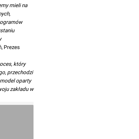
my mieli na
nych,
programów
staniu
y
ń, Prezes
oces, który
go, przechodzi
e model oparty
woju zakładu w