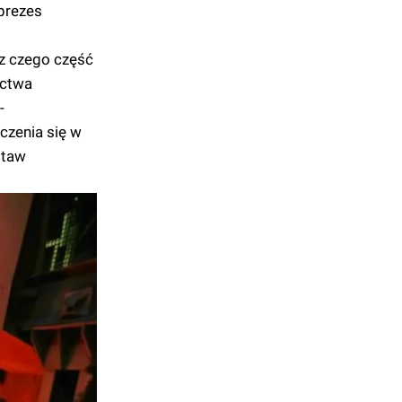
 prezes
 z czego część
ictwa
-
czenia się w
staw