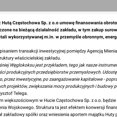
z Hutą Częstochowa Sp. z o.o umowę finansowania obrot
aczone na bieżącą działalność zakładu, w tym zakup suro
stali wykorzystywanej m.in. w przemyśle obronnym, ener
pisaniem transakcji inwestycyjnej pomiędzy Agencją Mien
uktury właścicielskiej zakładu.
niej Węglokoksu jest przykładem, tego jak nasze instrume
ości produkcyjnych przedsiębiorstw przemysłowych. Udostę
o, przez inwestycyjne, po zaangażowanie kapitałowe - popr
wych projektów, zwiększania mocy produkcyjnych i budowy p
ysztof Telega.
em większościowym w Hucie Częstochowa Sp. z o.o. będzi
nia Wojskowego. Struktura ta jest efektem konwersji fina
ł zakładowy spółki oraz wniesienia aportem majątku Huty