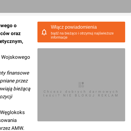
owego o
Włącz powiadomienia
wców oraz
bądź na bieżąco i otrzymuj najświeższe
informacje
getycznym,
ia Wojskowego
nty finansowe
pniane przez
awiają bieżącą
Chcesz dobrych darmowych
ozycji
teści? NIE BLOKUJ REKLAM
e Węglokoks
nsowania
 przez AMW.