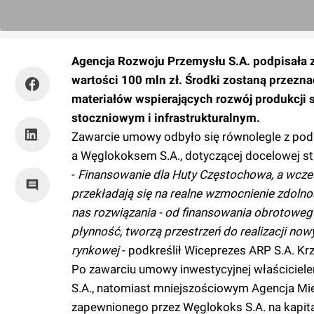
Agencja Rozwoju Przemysłu S.A. podpisała 
wartości 100 mln zł. Środki zostaną przezn
materiałów wspierających rozwój produkcji 
stoczniowym i infrastrukturalnym.
Zawarcie umowy odbyło się równolegle z pod
a Węglokoksem S.A., dotyczącej docelowej str
-
Finansowanie dla Huty Częstochowa, a wcześ
przekładają się na realne wzmocnienie zdoln
nas rozwiązania - od finansowania obrotoweg
płynność, tworzą przestrzeń do realizacji no
rynkowej
-
podkreślił Wiceprezes ARP S.A. Krz
Po zawarciu umowy inwestycyjnej właściciel
S.A., natomiast mniejszościowym Agencja Mie
zapewnionego przez Węglokoks S.A. na kapita