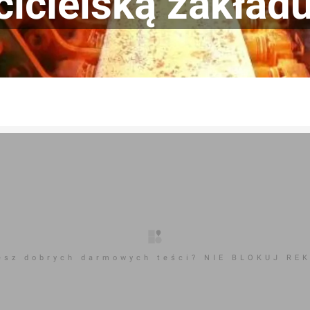
cicielską zakład
esz dobrych darmowych teści? NIE BLOKUJ RE