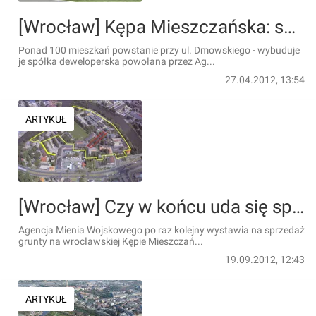
[Wrocław] Kępa Mieszczańska: spółka skarbu państwa zbuduje tam mieszkania [WIZUALIZACJE]
Ponad 100 mieszkań powstanie przy ul. Dmowskiego - wybuduje
je spółka deweloperska powołana przez Ag...
27.04.2012, 13:54
ARTYKUŁ
[Wrocław] Czy w końcu uda się sprzedać Kępę Mieszczańską? Pod młotek idą 22 działki
Agencja Mienia Wojskowego po raz kolejny wystawia na sprzedaż
grunty na wrocławskiej Kępie Mieszczań...
19.09.2012, 12:43
ARTYKUŁ