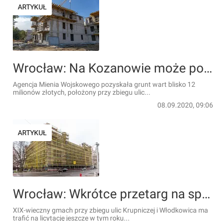
ARTYKUŁ
Wrocław: Na Kozanowie może powstać osiedle dla wojska
Agencja Mienia Wojskowego pozyskała grunt wart blisko 12
milionów złotych, położony przy zbiegu ulic...
08.09.2020, 09:06
ARTYKUŁ
Wrocław: Wkrótce przetarg na sprzedaż zabytkowej Nowej Giełdy. Wojsko podało cenę
XIX-wieczny gmach przy zbiegu ulic Krupniczej i Włodkowica ma
trafić na licytację jeszcze w tym roku...