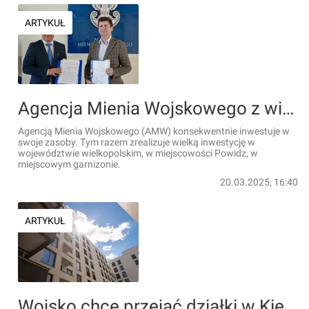
ARTYKUŁ
Agencja Mienia Wojskowego z wielką inwestycją w Wielkopolsce
Agencją Mienia Wojskowego (AMW) konsekwentnie inwestuje w
swoje zasoby. Tym razem zrealizuje wielką inwestycję w
województwie wielkopolskim, w miejscowości Powidz, w
miejscowym garnizonie.
20.03.2025, 16:40
ARTYKUŁ
Wojsko chce przejąć działki w Kielcach. Powstaną na nich mieszkania dla żołnierzy nowej dywizji