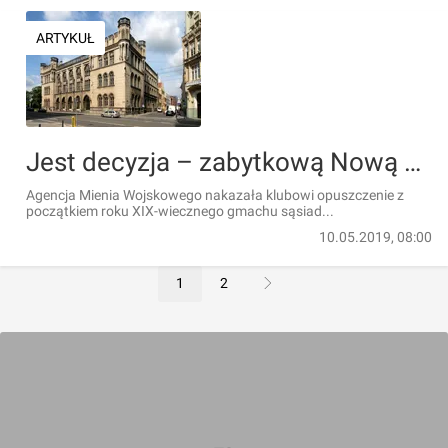
ARTYKUŁ
Jest decyzja – zabytkową Nową Giełdę czeka przetarg. Gwardia Wrocław zmieni siedzibę
Agencja Mienia Wojskowego nakazała klubowi opuszczenie z
początkiem roku XIX-wiecznego gmachu sąsiad...
10.05.2019, 08:00
1
2