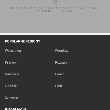
Chcesz dobrych darmowych teści? NIE
BLOKUJ REKLAM
POPULARNE REGIONY
Warszawa
Wrocław
Kraków
Poznań
Katowice
Lublin
Gdańsk
Łódź
Szczecin
INFORMACJE