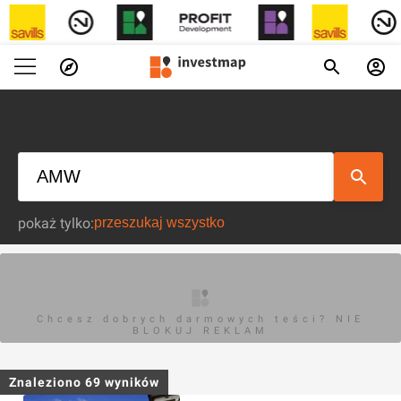
pokaż tylko:
Chcesz dobrych darmowych teści? NIE
BLOKUJ REKLAM
Znaleziono
69
wyników