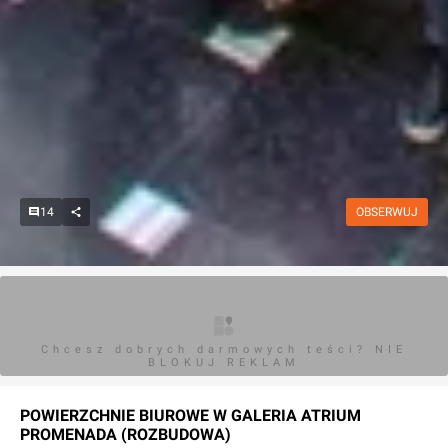
14
OBSERWUJ
Chcesz dobrych darmowych teści? NIE
BLOKUJ REKLAM
POWIERZCHNIE BIUROWE W
GALERIA ATRIUM
PROMENADA (ROZBUDOWA)