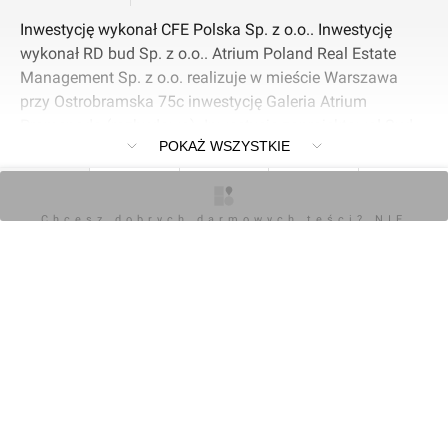
Inwestycję wykonał CFE Polska Sp. z o.o.. Inwestycję
wykonał RD bud Sp. z o.o.. Atrium Poland Real Estate
Management Sp. z o.o. realizuje w mieście Warszawa
przy Ostrobramska 75c inwestycję Galeria Atrium
Promenada (rozbudowa). Inwestycję zaprojektował Sud
POKAŻ WSZYSTKIE
Architekt Polska Sp. z o.o.. Oddanie do użytku IV kw.
2020.
O inwestycji
Artykuły
Zdjęcia
Wizualizacje
Opinie
Chcesz dobrych darmowych teści? NIE
Napisz komentarz
BLOKUJ REKLAM
Dodaj zdjęcia lub
Zaloguj się
wizualizacje
Komentarz do inwestycji
Galeria Atrium Promenada (rozbudowa)
Orzech
09.06.2026, 11:12