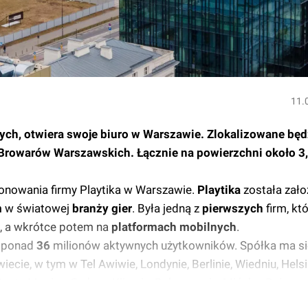
11.
lnych, otwiera swoje biuro w Warszawie. Zlokalizowane będ
 Browarów Warszawskich. Łącznie na powierzchni około 3,
nowania firmy Playtika w Warszawie.
Playtika
została zał
m
w światowej
branży gier
. Była jedną z
pierwszych
firm, kt
, a wkrótce potem na
platformach mobilnych
.
 ponad
36
milionów aktywnych użytkowników. Spółka ma si
iecie, w tym w Tel Awiwie, Londynie, Berlinie, Wiedniu, Hels
anta Monica, Sydney, Kijowie, Bukareszcie, Mińsku, Dnieprze
.