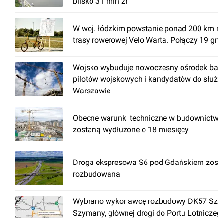
blisko 31 mln zł
W woj. łódzkim powstanie ponad 200 km 
trasy rowerowej Velo Warta. Połączy 19 g
Wojsko wybuduje nowoczesny ośrodek ba
pilotów wojskowych i kandydatów do słu
Warszawie
Obecne warunki techniczne w budownictw
zostaną wydłużone o 18 miesięcy
Droga ekspresowa S6 pod Gdańskiem zos
rozbudowana
Wybrano wykonawcę rozbudowy DK57 Szc
Szymany, głównej drogi do Portu Lotnicz