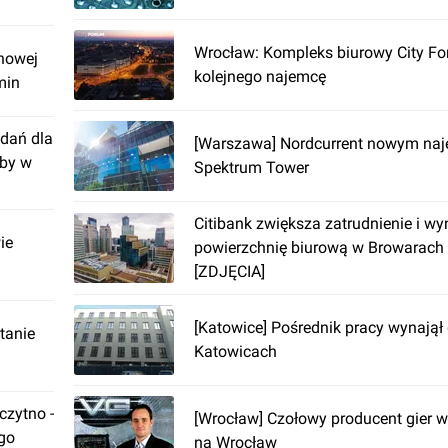
Wrocław: Kompleks biurowy City F
nowej
kolejnego najemcę
min
dań dla
[Warszawa] Nordcurrent nowym na
żby w
Spektrum Tower
Citibank zwiększa zatrudnienie i w
ie
powierzchnię biurową w Browarach
[ZDJĘCIA]
[Katowice] Pośrednik pracy wynajął 
tanie
Katowicach
zytno -
[Wrocław] Czołowy producent gier w
ego
na Wrocław