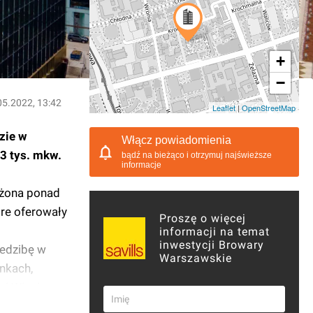
+
−
05.2022, 13:42
Leaflet
|
OpenStreetMap
zie w
Włącz powiadomienia
3 tys. mkw.
bądź na bieżąco i otrzymuj najświeższe
informacje
ożona ponad
óre oferowały
Proszę o więcej
informacji na temat
inwestycji Browary
edzibę w
Warszawskie
inkach,
 i Winnicy.