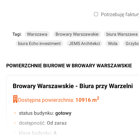
Potrzebuję faktur
Tagi:
Warszawa
Browary Warszawskie
biura Warszawa
biura Echo investment
JEMS Architekci
Wola
Grzyb
POWIERZCHNIE BIUROWE W
BROWARY WARSZAWSKIE
Browary Warszawskie - Biura przy Warzelni
2
Dostępna powierzchnia:
10916
m
status budynku
:
gotowy
dostępność
:
Od zaraz
klasa budynku
:
A