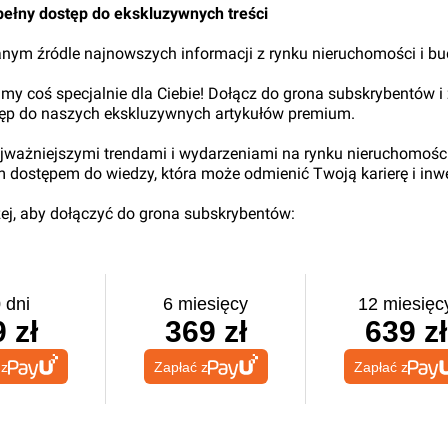
pełny dostęp do ekskluzywnych treści
nym źródle najnowszych informacji z rynku nieruchomości i b
my coś specjalnie dla Ciebie! Dołącz do grona subskrybentów i
tęp do naszych ekskluzywnych artykułów premium.
najważniejszymi trendami i wydarzeniami na rynku nieruchomośc
ym dostępem do wiedzy, która może odmienić Twoją karierę i inwe
iżej, aby dołączyć do grona subskrybentów:
 dni
6 miesięcy
12 miesięc
 zł
369 zł
639 zł
 z
Zapłać z
Zapłać z