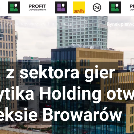
Rynek pierw
 z sektora gier
tika Holding otw
eksie Browarów