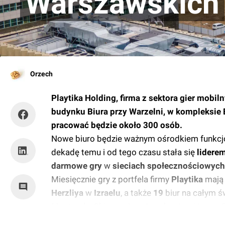
Warszawskich
Orzech
Playtika Holding, firma z sektora gier mobi
budynku Biura przy Warzelni, w kompleksie
pracować będzie około 300 osób.
Nowe biuro będzie ważnym ośrodkiem funkcjo
dekadę temu i od tego czasu stała się
lidere
darmowe gry
w
sieciach społecznościowych
Miesięcznie gry z portfela firmy
Playtika
mają
Herzliya
w
Izraelu
, a także
19
biur na całym św
Montrealu, Chicago, Los Angeles, Las Vegas, S
Aktualnie zatrudnia ponad
4000
pracowników