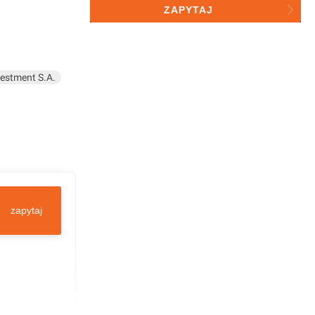
przetwarzaniu przez investmap
ZAPYTAJ
sp. z o.o. do celów statystycznych
estment S.A.
zapytaj