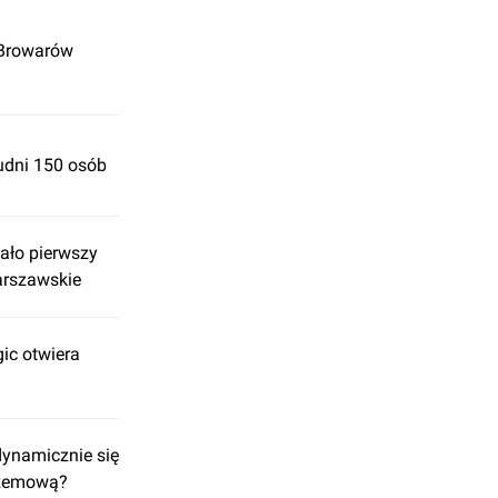
 Browarów
rudni 150 osób
ało pierwszy
arszawskie
ic otwiera
dynamicznie się
rzemową?