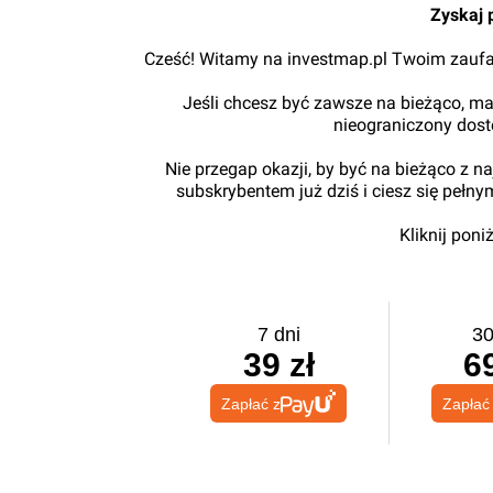
Zyskaj 
Cześć! Witamy na investmap.pl Twoim zaufa
Jeśli chcesz być zawsze na bieżąco, ma
nieograniczony dos
Nie przegap okazji, by być na bieżąco z 
subskrybentem już dziś i ciesz się pełn
Kliknij pon
7 dni
30
39 zł
69
Zapłać z
Zapłać