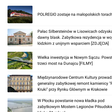
kontrola dostępu
czujniki dymu
klimatyzacja
zraszacze
POLREGIO zostaje na małopolskich torach
BMS
podwieszany sufit
otwierane okna
dwa źródła zasilania
Pałac Silbersteinów w Lisowicach odzysk
podłoga techniczna
dawny blask. Zabytkowa rezydencja w woj
recepcja
łódzkim z unijnym wsparciem [ZDJĘCIA]
ochrona
Wielka inwestycja w Nowym Sączu. Pows
czujniki dymu
trzeci most na Dunajcu [FILMY]
podwieszany sufit
dwa źródła zasilania
Międzynarodowe Centrum Kultury prowad
generalny zabytkowej remont kamienicy "
Kruki" przy Rynku Głównym w Krakowie
W Płocku powstanie nowa kładka pod
zabytkowym Mostem Legionów Piłsudski