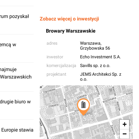
orum pozyskał
Zobacz więcej o inwestycji
Browary Warszawskie
adres
Warszawa
,
jemcą w
Grzybowska 56
inwestor
Echo Investment S.A.
komercjalizacja
Savills sp. z o.o.
ynajmuje
projektant
JEMS Architekci Sp. z
 Warszawskich
o.o.
drugie biuro w
+
 Europie stawia
−