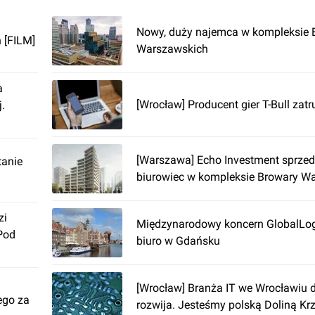
Nowy, duży najemca w kompleksie
 [FILM]
Warszawskich
a
[Wrocław] Producent gier T-Bull zat
.
[Warszawa] Echo Investment sprzed
tanie
biurowiec w kompleksie Browary W
zi
Międzynarodowy koncern GlobalLog
Pod
biuro w Gdańsku
[Wrocław] Branża IT we Wrocławiu 
ego za
rozwija. Jesteśmy polską Doliną K