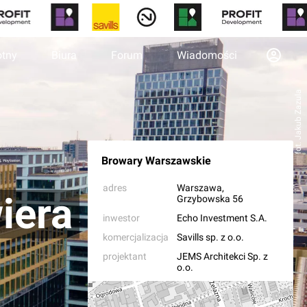
otny
Biura
Forum
Wiadomości
fot. Jakub Zazula
Browary Warszawskie
adres
Warszawa
,
iera
Grzybowska 56
inwestor
Echo Investment S.A.
komercjalizacja
Savills sp. z o.o.
projektant
JEMS Architekci Sp. z
o.o.