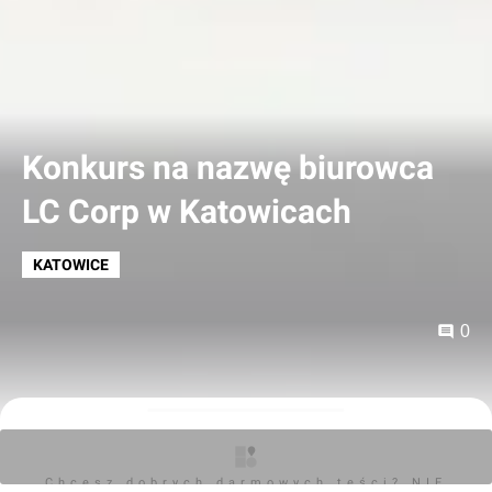
Konkurs na nazwę biurowca
LC Corp w Katowicach
KATOWICE
0
Kajtman
14.10.2013, 14:26
Chcesz dobrych darmowych teści? NIE