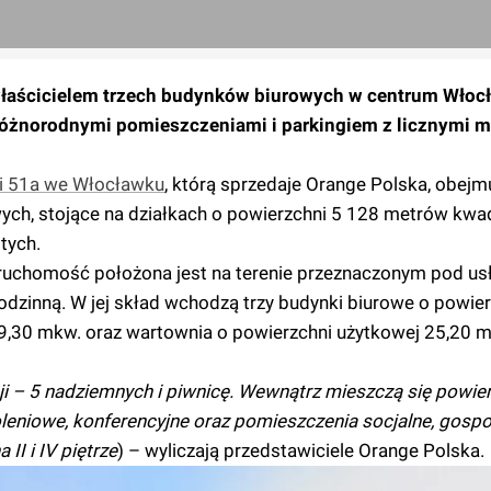
 właścicielem trzech budynków biurowych w centrum Włoc
ę różnorodnymi pomieszczeniami i parkingiem z licznymi 
 i 51a we Włocławku
, którą sprzedaje Orange Polska, obejm
ych, stojące na działkach o powierzchni 5 128 metrów kwa
tych.
uchomość położona jest na terenie przeznaczonym pod us
dzinną. W jej skład wchodzą trzy budynki biurowe o powier
9,30 mkw. oraz wartownia o powierzchni użytkowej 25,20 
i – 5 nadziemnych i piwnicę. Wewnątrz mieszczą się powie
leniowe, konferencyjne oraz pomieszczenia socjalne, gospo
 II i IV piętrze
) – wyliczają przedstawiciele Orange Polska.