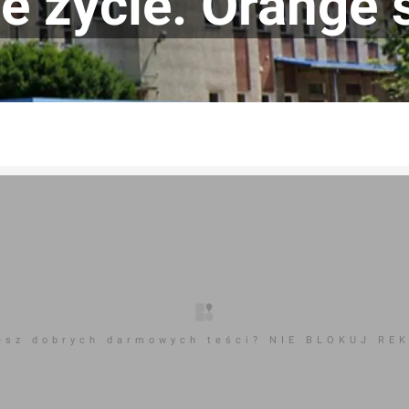
e życie. Orange 
esz dobrych darmowych teści? NIE BLOKUJ RE