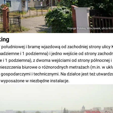
Orange Polska, Włocławek, ulica Kró
king
południowej i bramę wjazdową od zachodniej strony ulicy K
adziemne i 1 podziemna) i jedno wejście od strony zachodni
 i 1 podziemna), z dwoma wejściami od strony północnej i
ieszczenia biurowe o różnorodnych metrażach (m.in. w ukł
ospodarczymi i technicznymi. Na działce jest też utwardzo
 wyposażone w niezbędne instalacje.