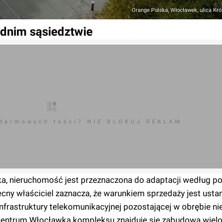
Orange Polska, Włocławek, ulica Kró
ednim sąsiedztwie
 darmowych teści? NIE BLOKUJ REKLAM
ka, nieruchomość jest przeznaczona do adaptacji według po
cny właściciel zaznacza, że warunkiem sprzedaży jest usta
frastruktury telekomunikacyjnej pozostającej w obrębie n
entrum Włocławka kompleksu znajduje się zabudowa wielor