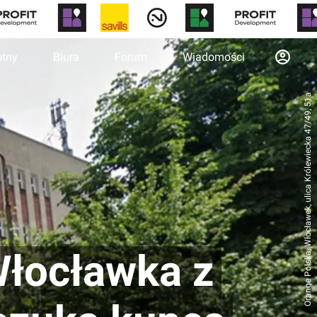
otny
Biura
Forum
Wiadomości
Orange Polska, Włocławek, ulica Królewiecka 47/49, 51a
Włocławka z