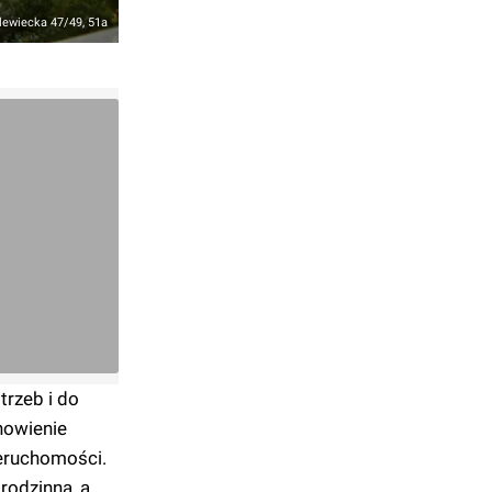
lewiecka 47/49, 51a
trzeb i do
nowienie
ieruchomości.
odzinna, a