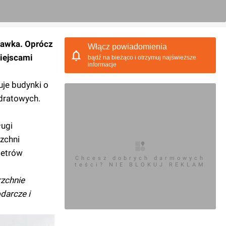
ławka. Oprócz
Włącz powiadomienia
miejscami
bądź na bieżąco i otrzymuj najświeższe
informacje
uje budynki o
dratowych.
ługi
zchni
metrów
Chcesz dobrych darmowych
teści? NIE BLOKUJ REKLAM
rzchnie
darcze i