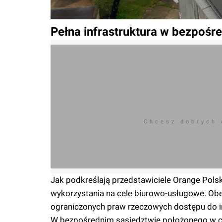
Pełna infrastruktura w bezpośr
Chcesz dobrych
Jak podkreślają przedstawiciele Orange Pols
wykorzystania na cele biurowo-usługowe. Obe
ograniczonych praw rzeczowych dostępu do in
W bezpośrednim sąsiedztwie położonego w c