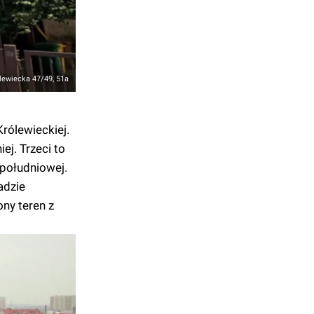
lewiecka 47/49, 51a
rólewieckiej.
ej. Trzeci to
 południowej.
adzie
ny teren z