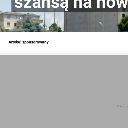
szansą na now
Artykuł sponsorowany
Chc