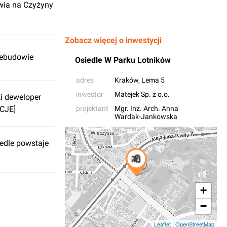
wia na Czyżyny
Zobacz więcej o inwestycji
zebudowie
Osiedle W Parku Lotników
adres
Kraków
, Lema 5
inwestor
Matejek Sp. z o.o.
i deweloper
CJE]
projektant
Mgr. Inż. Arch. Anna
Wardak-Jankowska
edle powstaje
+
−
Leaflet
|
OpenStreetMap