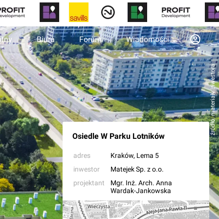
otny
Biura
Forum
Wiadomości
źródło: materiały inwestora
Osiedle W Parku Lotników
adres
Kraków
, Lema 5
inwestor
Matejek Sp. z o.o.
projektant
Mgr. Inż. Arch. Anna
Wardak-Jankowska