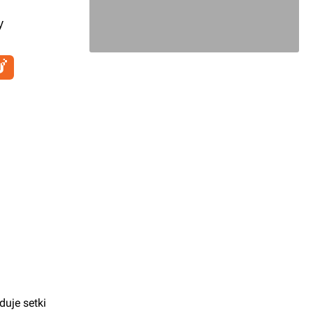
y
uje setki