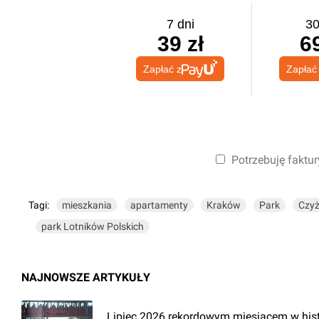
7 dni
30
39 zł
69
Zapłać z
Zapłać
Potrzebuję faktur
Tagi:
mieszkania
apartamenty
Kraków
Park
Czy
park Lotników Polskich
NAJNOWSZE ARTYKUŁY
Lipiec 2026 rekordowym miesiącem w hist