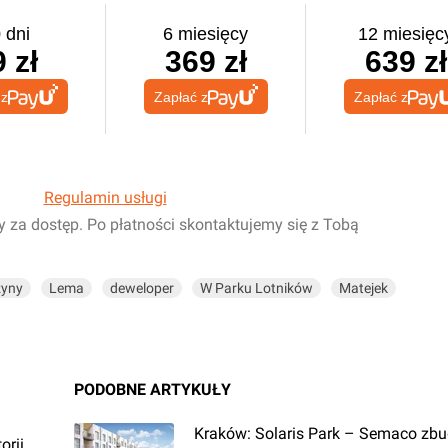
 dni
6 miesięcy
12 miesięc
 zł
369 zł
639 zł
 z
Zapłać z
Zapłać z
Regulamin usługi
y za dostęp. Po płatności skontaktujemy się z Tobą
żyny
Lema
deweloper
W Parku Lotników
Matejek
PODOBNE ARTYKUŁY
Kraków: Solaris Park – Semaco zbud
orii