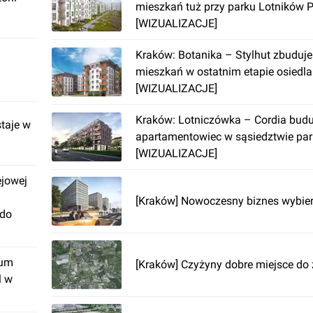
mieszkań tuż przy parku Lotników P
[WIZUALIZACJE]
Kraków: Botanika – Stylhut zbuduje
mieszkań w ostatnim etapie osiedl
[WIZUALIZACJE]
Kraków: Lotniczówka – Cordia budu
taje w
apartamentowiec w sąsiedztwie pa
[WIZUALIZACJE]
ejowej
[Kraków] Nowoczesny biznes wybie
 do
rum
[Kraków] Czyżyny dobre miejsce do
l w