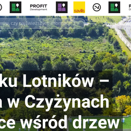
Rynek pierw
ku Lotników –
a w Czyżynach
ce wśród drzew