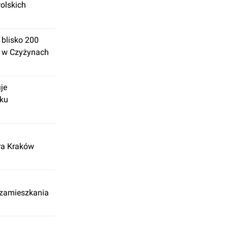
olskich
 blisko 200
a w Czyżynach
je
rku
ra Kraków
 zamieszkania