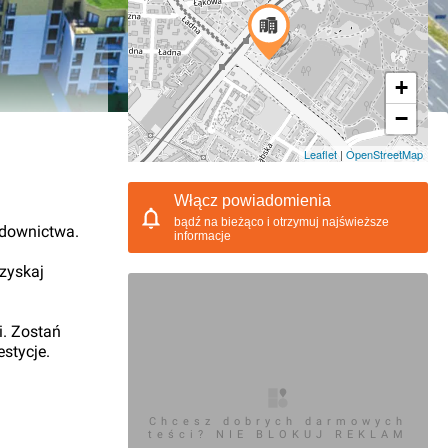
+
−
06.2019, 09:04
Leaflet
|
OpenStreetMap
Włącz powiadomienia
bądź na bieżąco i otrzymuj najświeższe
udownictwa.
informacje
 zyskaj
i. Zostań
stycje.
Chcesz dobrych darmowych
teści? NIE BLOKUJ REKLAM