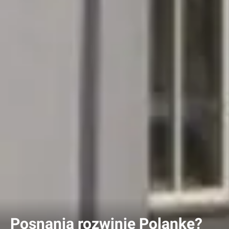
Posnania rozwinie Polankę?