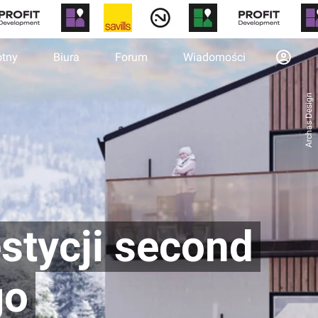
otny
Biura
Forum
Wiadomości
Archas Design
stycji second
go