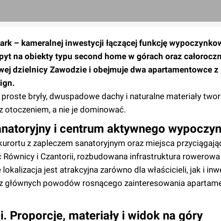
rk – kameralnej inwestycji łączącej funkcję wypoczynkow
pyt na obiekty typu second home w górach oraz całorocz
wej dzielnicy Zawodzie i obejmuje dwa apartamentowce z 
ign.
 – proste bryły, dwuspadowe dachy i naturalne materiały two
 otoczeniem, a nie je dominować.
 sanatoryjny i centrum aktywnego wypoczy
 kurortu z zapleczem sanatoryjnym oraz miejsca przyciągaj
Równicy i Czantorii, rozbudowana infrastruktura rowerowa 
lokalizacja jest atrakcyjna zarówno dla właścicieli, jak i in
m z głównych powodów rosnącego zainteresowania apartame
i. Proporcje, materiały i widok na góry