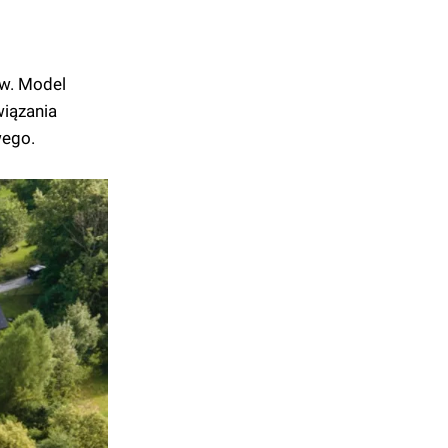
ów. Model
wiązania
wego.