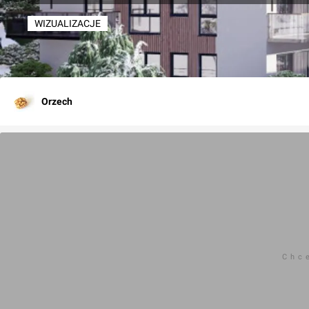
WIZUALIZACJE
Orzech
Chc