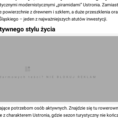
stycznymi modernistycznymi „piramidami” Ustronia. Zamiast
ne powierzchnie z drewnem i szkłem, a duże przeszklenia ora
ąskiego – jeden z najważniejszych atutów inwestycji.
tywnego stylu życia
 darmowych teści? NIE BLOKUJ REKLAM
ące potrzebom osób aktywnych. Znajdzie się tu rowerownia
 z charakterem Ustronia, gdzie sezon turystyczny nie kończ