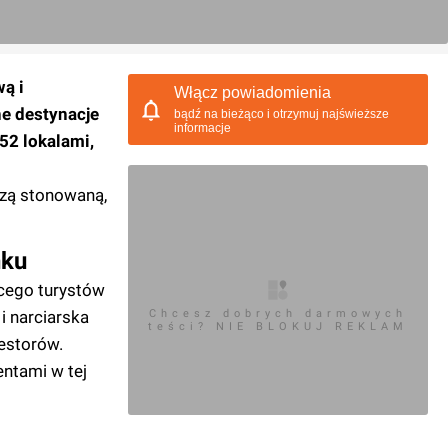
ą i
Włącz powiadomienia
ne destynacje
bądź na bieżąco i otrzymuj najświeższe
informacje
52 lokalami,
rzą stonowaną,
nku
ącego turystów
i narciarska
Chcesz dobrych darmowych
teści? NIE BLOKUJ REKLAM
westorów.
ntami w tej