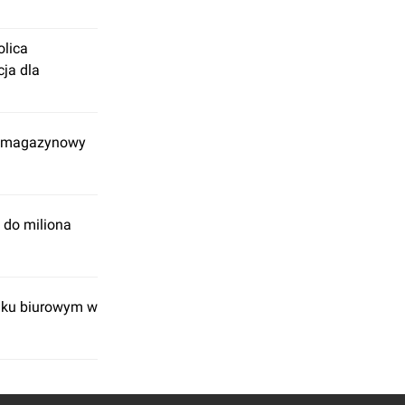
olica
cja dla
ek magazynowy
 do miliona
ynku biurowym w