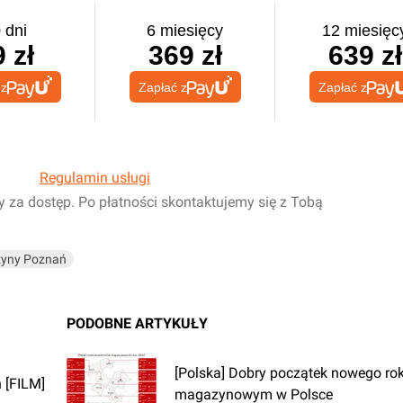
 dni
6 miesięcy
12 miesięc
 zł
369 zł
639 zł
 z
Zapłać z
Zapłać z
Regulamin usługi
y za dostęp. Po płatności skontaktujemy się z Tobą
yny Poznań
PODOBNE ARTYKUŁY
[Polska] Dobry początek nowego ro
 [FILM]
magazynowym w Polsce