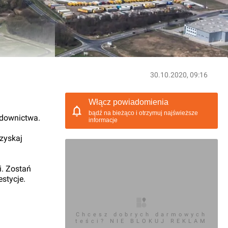
30.10.2020, 09:16
Włącz powiadomienia
bądź na bieżąco i otrzymuj najświeższe
udownictwa.
informacje
 zyskaj
i. Zostań
stycje.
Chcesz dobrych darmowych
teści? NIE BLOKUJ REKLAM