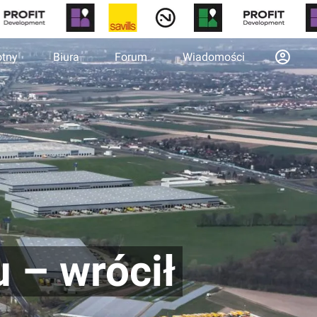
otny
Biura
Forum
Wiadomości
 – wrócił