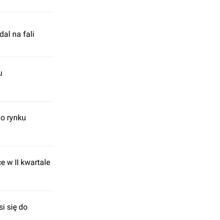
al na fali
u
go rynku
 w II kwartale
i się do