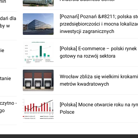
min
[Poznań] Poznań &#8211; polska st
dań dla
przedsiębiorczości i mocna lokaliza
żby w
inwestycji zagranicznych
[Polska] E-commerce – polski ryn
ie
gotowy na rozwój sektora
Wrocław zbliża się wielkimi krokami
tanie
metrów kwadratowych
zytno -
[Polska] Mocne otwarcie roku na r
ego
Polsce