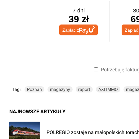
7 dni
30
39 zł
69
Zapłać z
Zapłać
Potrzebuję faktur
Tagi:
Poznań
magazyny
raport
AXI IMMO
magaz
NAJNOWSZE ARTYKUŁY
POLREGIO zostaje na małopolskich torach