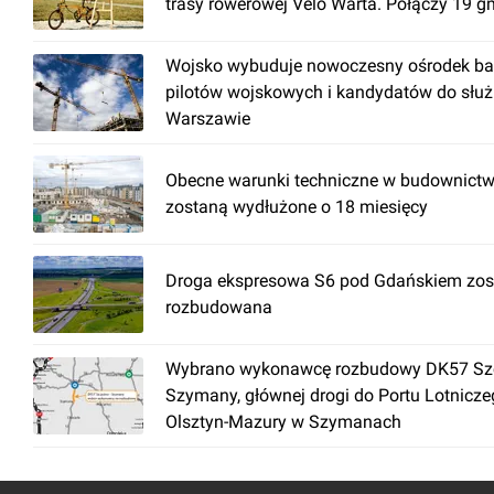
trasy rowerowej Velo Warta. Połączy 19 g
Wojsko wybuduje nowoczesny ośrodek ba
pilotów wojskowych i kandydatów do słu
Warszawie
Obecne warunki techniczne w budownictw
zostaną wydłużone o 18 miesięcy
Droga ekspresowa S6 pod Gdańskiem zos
rozbudowana
Wybrano wykonawcę rozbudowy DK57 Szc
Szymany, głównej drogi do Portu Lotnicz
Olsztyn-Mazury w Szymanach