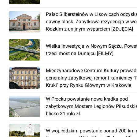
Pałac Silbersteinów w Lisowicach odzysk
dawny blask. Zabytkowa rezydencja w woj
łódzkim z unijnym wsparciem [ZDJĘCIA]
Wielka inwestycja w Nowym Sączu. Pows
trzeci most na Dunajcu [FILMY]
Międzynarodowe Centrum Kultury prowad
generalny zabytkowej remont kamienicy "
Kruki" przy Rynku Głównym w Krakowie
W Płocku powstanie nowa kładka pod
zabytkowym Mostem Legionów Piłsudski
blisko 31 mln zł
W woj. łódzkim powstanie ponad 200 km 