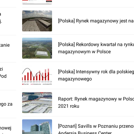
a
[Polska] Rynek magazynowy jest nad
.
[Polska] Rekordowy kwartał na rynk
tanie
magazynowym w Polsce
zi
[Polska] Intensywny rok dla polskie
Pod
magazynowego
Raport: Rynek magazynowy w Polsce
ego za
2021 roku
[Poznań] Savills w Poznaniu przenos
nowej
Andersia Business Center