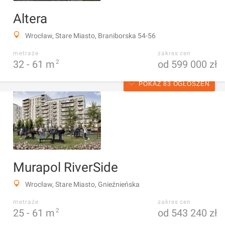
Altera
Wrocław, Stare Miasto, Braniborska 54-56
metraże
zakres cen
32 -
61
m
2
od 599 000 zł
POKAŻ 83 OGŁOSZEŃ
Murapol RiverSide
Wrocław, Stare Miasto, Gnieźnieńska
metraże
zakres cen
25 -
61
m
2
od 543 240 zł