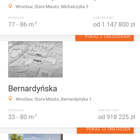
Wrocław, Stare Miasto, Michalczyka 3
metraże
zakres cen
77 -
86
m
2
od 1 147 800 zł
POKAŻ 3 OGŁOSZENIA
Bernardyńska
Wrocław, Stare Miasto, Bernardyńska 1
metraże
zakres cen
33 -
80
m
2
od 918 225 zł
POKAŻ 11 OGŁOSZEŃ