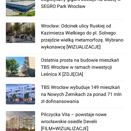
rozrywki działa tu wiele klubów nocnych. Dlatego
SEGRO Park Wrocław
odnajdą się tu również ludzie młodzi i single.
Ile czasu potrzeba na dotarcie do
Wrocław: Odcinek ulicy Ruskiej od
centrum ze Starego Miasta?
Kazimierza Wielkiego do pl. Solnego
Komunikacja na Starym Mieście jest bardzo
przejdzie wielką metamorfozę. Wybrano
dobrze zorganizowana. Kursują tu tramwaje,
wykonawcę [WIZUALIZACJE]
autobusy i pociągi. Dojazd z obrzeży dzielnicy do
centrum zajmuje od 10 do 20 minut transportem
Ostatnia prosta na budowie mieszkań
publicznym. Do Starego Miasta dojeżdża
TBS Wrocław w ramach inwestycji
powyżej 20 linii tramwajowych. Z kolei linii
Leśnica X [ZDJĘCIA]
autobusowych jest jeszcze więcej. Dzielą się one
na dzienne, nocne, pospieszne, podmiejskie, a
TBS Wrocław wybuduje 149 mieszkań
także szczytowe i specjalne. Na Starym Mieście
na Nowych Żernikach za ponad 71 mln
znajduje się 8 stacji kolejowych i dworców
zł dofinansowania
autobusowych.
Pilczycka Vita – powstaje nowe
Rynek nieruchomości na Starym
wrocławskie osiedle Develii
Mieście
[FILM+WIZUALIZACJE]