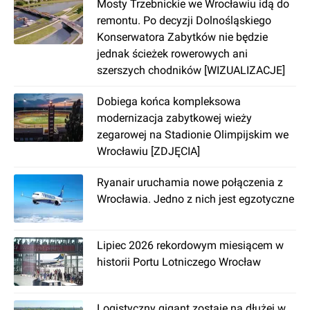
Mosty Trzebnickie we Wrocławiu idą do
Stare Miasto, Szczepin oraz Przedmieście
remontu. Po decyzji Dolnośląskiego
Świdnickie.
Konserwatora Zabytków nie będzie
jednak ścieżek rowerowych ani
Ile osób mieszka na Starym
szerszych chodników [WIZUALIZACJE]
Mieście?
Stare Miasto zajmuje powierzchnię 6,8 km2.
Dobiega końca kompleksowa
Liczba mieszkańców szacowana jest na około
modernizacja zabytkowej wieży
45 tys. Gęstość zaludnienia jest zatem wysoka i
zegarowej na Stadionie Olimpijskim we
wynosi około 6,7 tys. os./km2.
Wrocławiu [ZDJĘCIA]
Dla kogo rekomendowana jest
Ryanair uruchamia nowe połączenia z
dzielnica Stare Miasto?
Wrocławia. Jedno z nich jest egzotyczne
Obszar Starego Miasta zamieszkują różne grupy
społeczne – od studentów po seniorów.
Lipiec 2026 rekordowym miesiącem w
Dzielnica zapewnia mieszkańcom wiele atrakcji.
historii Portu Lotniczego Wrocław
Bardzo dobrze rozwinięta jest oferta handlowa i
edukacyjna. Ponadto organizowane są tu
również kluby seniora. Dla osób spragnionych
Logistyczny gigant zostaje na dłużej w