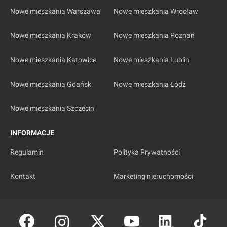
inwestycji mieszkaniowych na
Nowe mieszkania Warszawa
Nowe mieszkania Wrocław
Starym Mieście?
Nowe mieszkania Kraków
Nowe mieszkania Poznań
Deweloperzy są aktywni na każdym z 3 osiedli
Starego Miasta. W okolicy o zabudowie
Nowe mieszkania Katowice
Nowe mieszkania Lublin
historycznej rewitalizowane są stare kamienice.
Natomiast na Szczepinie inwestorzy budują
Nowe mieszkania Gdańsk
Nowe mieszkania Łódź
nowe, modernistyczne budynki.
Mieszkania na sprzedaż na
Nowe mieszkania Szczecin
Starym Mieście bezpośrednio od
INFORMACJE
dewelopera
W naszej bazie ogłoszeń znajdziesz nowe
Regulamin
Polityka Prywatności
mieszkania na sprzedaż na Starym Mieście.
Zobacz oferty bezpośrednio od deweloperów
Kontakt
Marketing nieruchomości
lub od agencji nieruchomości.
Jakie są ceny mieszkań na
Starym Mieście?