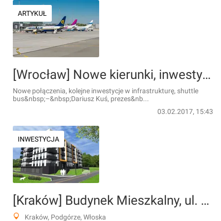
ARTYKUŁ
[Wrocław] Nowe kierunki, inwestycje i shuttle bus. Prezes lotniska o planach na 2017 rok
Nowe połączenia, kolejne inwestycje w infrastrukturę, shuttle
bus&nbsp;–&nbsp;Dariusz Kuś, prezes&nb...
03.02.2017, 15:43
INWESTYCJA
[Kraków] Budynek Mieszkalny, ul. Włoska/Białoruska
Kraków, Podgórze, Włoska