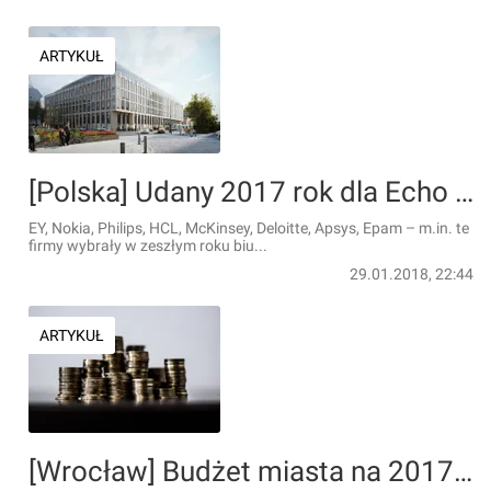
ARTYKUŁ
[Polska] Udany 2017 rok dla Echo Investment w sektorze biurowym
EY, Nokia, Philips, HCL, McKinsey, Deloitte, Apsys, Epam – m.in. te
firmy wybrały w zeszłym roku biu...
29.01.2018, 22:44
ARTYKUŁ
[Wrocław] Budżet miasta na 2017 rok: wzrośnie deficyt, ale obniżą podatki