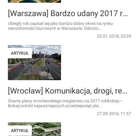
[Warszawa] Bardzo udany 2017 rok na rynku powierzchni biurowych w Warszawie
Ubiegły rok zapisał się jako bardzo dobry okres na rynku
nieruchomości biurowych w Warszawie. Odnoto...
25.01.2018, 23:29
ARTYKUŁ
[Wrocław] Komunikacja, drogi, rewitalizacja i zieleń. Inwestycyjne plany miasta na 2017 rok
Znamy plany wrocławskiego magistratu na 2017 rok&nbsp;–
&nbsp;wśród najważniejszych przedsięwzięć pla...
27.09.2016, 11:57
ARTYKUŁ