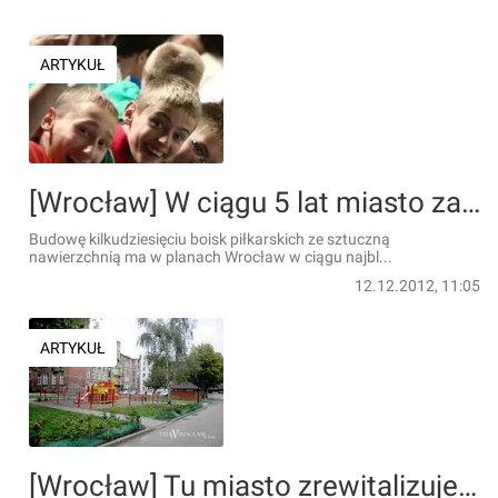
ARTYKUŁ
[Wrocław] W ciągu 5 lat miasto zamierza wybudować 33 boiska piłkarskie przy szkołach
Budowę kilkudziesięciu boisk piłkarskich ze sztuczną
nawierzchnią ma w planach Wrocław w ciągu najbl...
12.12.2012, 11:05
ARTYKUŁ
[Wrocław] Tu miasto zrewitalizuje podwórka i postawi nowe place zabaw [LISTA]