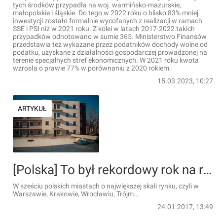
tych środków przypadła na woj. warmińsko-mazurskie,
małopolskie i śląskie. Do tego w 2022 roku o blisko 83% mniej
inwestycji zostało formalnie wycofanych z realizacji w ramach
SSE i PSI niż w 2021 roku. Z kolei w latach 2017-2022 takich
przypadków odnotowano w sumie 365. Ministerstwo Finansów
przedstawia też wykazane przez podatników dochody wolne od
podatku, uzyskane z działalności gospodarczej prowadzonej na
terenie specjalnych stref ekonomicznych. W 2021 roku kwota
wzrosła o prawie 77% w porównaniu z 2020 rokiem.
15.03.2023, 10:27
ARTYKUŁ
[Polska] To był rekordowy rok na rynku mieszkaniowym. Co nas czeka w 2017?
W sześciu polskich miastach o największej skali rynku, czyli w
Warszawie, Krakowie, Wrocławiu, Trójm...
24.01.2017, 13:49