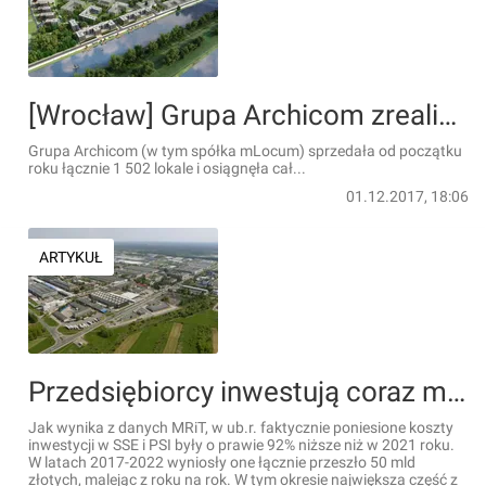
[Wrocław] Grupa Archicom zrealizowała już plany sprzedażowe przewidziane na cały 2017 rok
Grupa Archicom (w tym spółka mLocum) sprzedała od początku
roku łącznie 1 502 lokale i osiągnęła cał...
01.12.2017, 18:06
ARTYKUŁ
Przedsiębiorcy inwestują coraz mniej środków w SSE i PSI. Spadek rdr. wynosi ponad 90 proc.
Jak wynika z danych MRiT, w ub.r. faktycznie poniesione koszty
inwestycji w SSE i PSI były o prawie 92% niższe niż w 2021 roku.
W latach 2017-2022 wyniosły one łącznie przeszło 50 mld
złotych, malejąc z roku na rok. W tym okresie największa część z