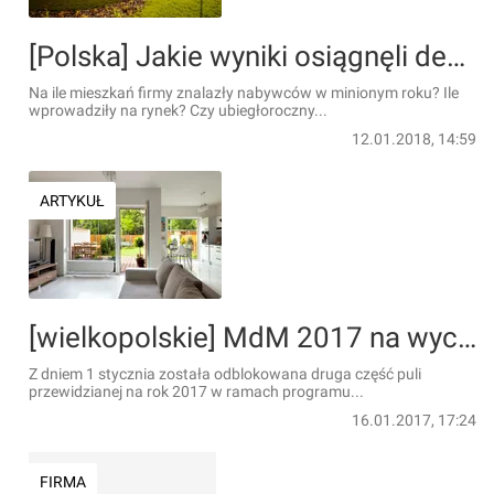
[Polska] Jakie wyniki osiągnęli deweloperzy w 2017 roku
Na ile mieszkań firmy znalazły nabywców w minionym roku? Ile
wprowadziły na rynek? Czy ubiegłoroczny...
12.01.2018, 14:59
ARTYKUŁ
[wielkopolskie] MdM 2017 na wyczerpaniu
Z dniem 1 stycznia została odblokowana druga część puli
przewidzianej na rok 2017 w ramach programu...
16.01.2017, 17:24
FIRMA