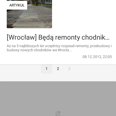
ARTYKUŁ
[Wrocław] Będą remonty chodników - sprawdź czy trakt pod twoim domem znalazł się na liście
Aż na 5 najbliższych lat urzędnicy rozpisali remonty, przebudowy i
budowy nowych chodników we Wrocła...
08.12.2012, 22:05
1
2