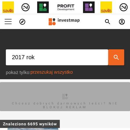
pokaż tylko:
Chcesz dobrych darmowych teści? NIE
BLOKUJ REKLAM
Znaleziono
6695
wyników