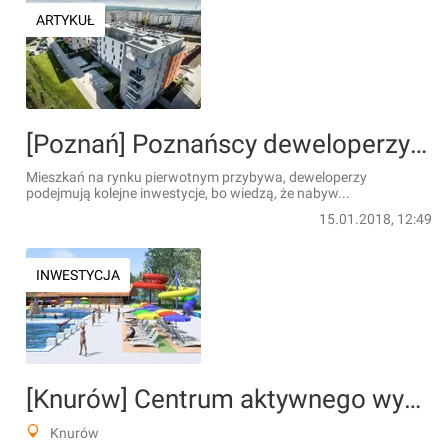
ARTYKUŁ
[Poznań] Poznańscy deweloperzy oceniają 2017 rok na rynku pierwotnym
Mieszkań na rynku pierwotnym przybywa, deweloperzy
podejmują kolejne inwestycje, bo wiedzą, że nabyw...
15.01.2018, 12:49
INWESTYCJA
[Knurów] Centrum aktywnego wypoczynku przez cały rok
Knurów