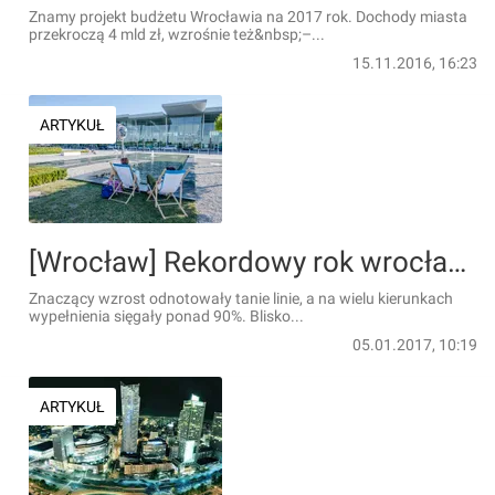
Znamy projekt budżetu Wrocławia na 2017 rok. Dochody miasta
przekroczą 4 mld zł, wzrośnie też&nbsp;–...
15.11.2016, 16:23
ARTYKUŁ
[Wrocław] Rekordowy rok wrocławskiego lotniska. A 2017 ma być jeszcze lepszy
Znaczący wzrost odnotowały tanie linie, a na wielu kierunkach
wypełnienia sięgały ponad 90%. Blisko...
05.01.2017, 10:19
ARTYKUŁ