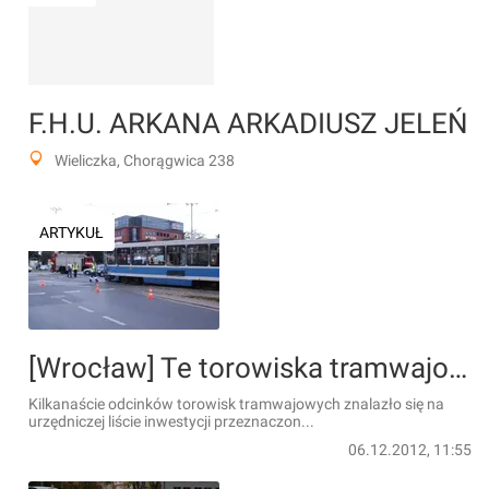
F.H.U. ARKANA ARKADIUSZ JELEŃ
Wieliczka, Chorągwica 238
ARTYKUŁ
[Wrocław] Te torowiska tramwajowe miasto wyremontuje w ciągu 5 lat [LISTA]
Kilkanaście odcinków torowisk tramwajowych znalazło się na
urzędniczej liście inwestycji przeznaczon...
06.12.2012, 11:55