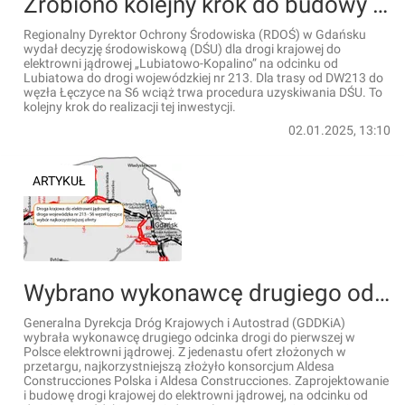
Zrobiono kolejny krok do budowy drogi dojazdowej do elektrowni jądrowej
Regionalny Dyrektor Ochrony Środowiska (RDOŚ) w Gdańsku
wydał decyzję środowiskową (DŚU) dla drogi krajowej do
elektrowni jądrowej „Lubiatowo-Kopalino” na odcinku od
Lubiatowa do drogi wojewódzkiej nr 213. Dla trasy od DW213 do
węzła Łęczyce na S6 wciąż trwa procedura uzyskiwania DŚU. To
kolejny krok do realizacji tej inwestycji.
02.01.2025, 13:10
ARTYKUŁ
Wybrano wykonawcę drugiego odcinka drogi do elektrowni jądrowej
Generalna Dyrekcja Dróg Krajowych i Autostrad (GDDKiA)
wybrała wykonawcę drugiego odcinka drogi do pierwszej w
Polsce elektrowni jądrowej. Z jedenastu ofert złożonych w
przetargu, najkorzystniejszą złożyło konsorcjum Aldesa
Construcciones Polska i Aldesa Construcciones. Zaprojektowanie
i budowę drogi krajowej do elektrowni jądrowej, na odcinku od