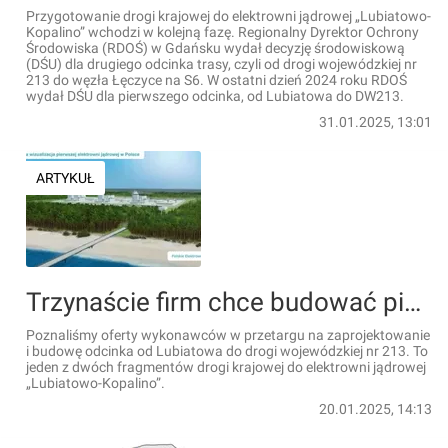
Przygotowanie drogi krajowej do elektrowni jądrowej „Lubiatowo-
Kopalino” wchodzi w kolejną fazę. Regionalny Dyrektor Ochrony
Środowiska (RDOŚ) w Gdańsku wydał decyzję środowiskową
(DŚU) dla drugiego odcinka trasy, czyli od drogi wojewódzkiej nr
213 do węzła Łęczyce na S6. W ostatni dzień 2024 roku RDOŚ
wydał DŚU dla pierwszego odcinka, od Lubiatowa do DW213.
31.01.2025, 13:01
ARTYKUŁ
Trzynaście firm chce budować pierwszy odcinek drogi do elektrowni jądrowej [LISTA]
Poznaliśmy oferty wykonawców w przetargu na zaprojektowanie
i budowę odcinka od Lubiatowa do drogi wojewódzkiej nr 213. To
jeden z dwóch fragmentów drogi krajowej do elektrowni jądrowej
„Lubiatowo-Kopalino”.
20.01.2025, 14:13