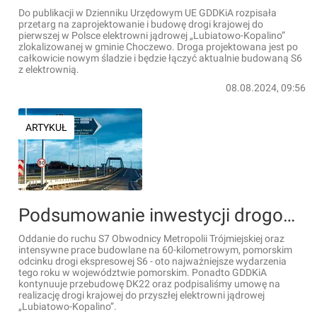
Do publikacji w Dzienniku Urzędowym UE GDDKiA rozpisała
przetarg na zaprojektowanie i budowę drogi krajowej do
pierwszej w Polsce elektrowni jądrowej „Lubiatowo-Kopalino”
zlokalizowanej w gminie Choczewo. Droga projektowana jest po
całkowicie nowym śladzie i będzie łączyć aktualnie budowaną S6
z elektrownią.
08.08.2024, 09:56
ARTYKUŁ
Podsumowanie inwestycji drogowych w woj. pomorskim w 2025 r. [RAPORT]
Oddanie do ruchu S7 Obwodnicy Metropolii Trójmiejskiej oraz
intensywne prace budowlane na 60-kilometrowym, pomorskim
odcinku drogi ekspresowej S6 - oto najważniejsze wydarzenia
tego roku w województwie pomorskim. Ponadto GDDKiA
kontynuuje przebudowę DK22 oraz podpisaliśmy umowę na
realizację drogi krajowej do przyszłej elektrowni jądrowej
„Lubiatowo-Kopalino”.