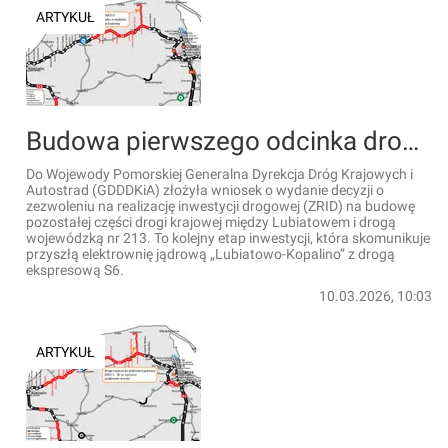
ARTYKUŁ
Budowa pierwszego odcinka drogi krajowej do elektrowni jądrowej coraz bliżej realizacji
Do Wojewody Pomorskiej Generalna Dyrekcja Dróg Krajowych i
Autostrad (GDDDKiA) złożyła wniosek o wydanie decyzji o
zezwoleniu na realizację inwestycji drogowej (ZRID) na budowę
pozostałej części drogi krajowej między Lubiatowem i drogą
wojewódzką nr 213. To kolejny etap inwestycji, która skomunikuje
przyszłą elektrownię jądrową „Lubiatowo-Kopalino” z drogą
ekspresową S6.
10.03.2026, 10:03
ARTYKUŁ