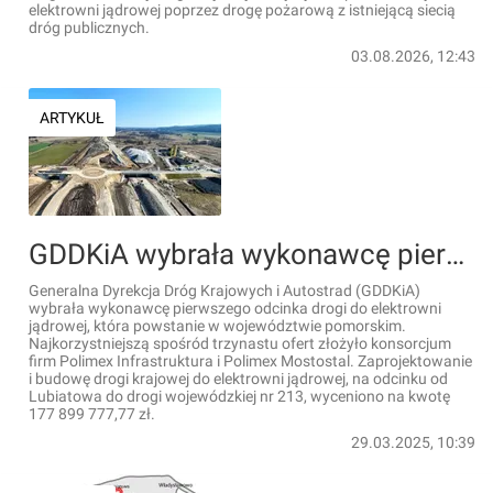
elektrowni jądrowej poprzez drogę pożarową z istniejącą siecią
dróg publicznych.
03.08.2026, 12:43
ARTYKUŁ
GDDKiA wybrała wykonawcę pierwszego odcinka drogi do elektrowni jądrowej
Generalna Dyrekcja Dróg Krajowych i Autostrad (GDDKiA)
wybrała wykonawcę pierwszego odcinka drogi do elektrowni
jądrowej, która powstanie w województwie pomorskim.
Najkorzystniejszą spośród trzynastu ofert złożyło konsorcjum
firm Polimex Infrastruktura i Polimex Mostostal. Zaprojektowanie
i budowę drogi krajowej do elektrowni jądrowej, na odcinku od
Lubiatowa do drogi wojewódzkiej nr 213, wyceniono na kwotę
177 899 777,77 zł.
29.03.2025, 10:39