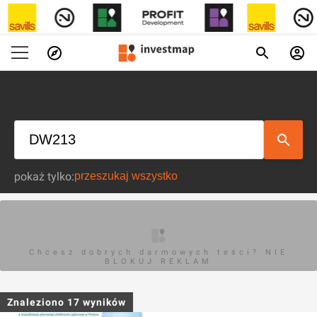
pokaż tylko:
Chcesz dobrych darmowych teści? NIE
BLOKUJ REKLAM
Znaleziono
17
wyników