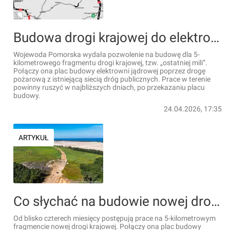
Budowa drogi krajowej do elektrowni jądrowej: Jest pozwolenie na budowę dla 5-kilometrowego fragmentu drogi krajowej, tzw. "ostatniej mili"
Wojewoda Pomorska wydała pozwolenie na budowę dla 5-
kilometrowego fragmentu drogi krajowej, tzw. „ostatniej mili”.
Połączy ona plac budowy elektrowni jądrowej poprzez drogę
pożarową z istniejącą siecią dróg publicznych. Prace w terenie
powinny ruszyć w najbliższych dniach, po przekazaniu placu
budowy.
24.04.2026, 17:35
ARTYKUŁ
Co słychać na budowie nowej drogi krajowej, dojazdu do pierwszej elektrowni jądrowej w Polsce?
Od blisko czterech miesięcy postępują prace na 5-kilometrowym
fragmencie nowej drogi krajowej. Połączy ona plac budowy