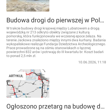
Budowa drogi do pierwszej w Polsce elektrowni jądrowej odkrywa tajemnice
W trakcie budowy drogi krajowej między Lubiatowem a drogą
wojewódzką nr 213 odkryto obiekty związane z kulturą
pomorską, która funkcjonowała we wczesnej epoce żelaza. Na
terenie Jackowa znaleziono między innymi dwa kurhany. Badania
wykopaliskowe realizuje Fundacja Dziedzictwa Archeologicznego.
Prace prowadzone są na ośmiu stanowiskach o łącznej
powierzchni 832 arów i potrwają do III kwartału br. Koszt badań
to ponad 2,5 mln zł.
10.06.2026, 11:18
ARTYKUŁ
Ogłoszono przetarg na budowę drogi do pierwszej w Polsce elektrowni jądrowej