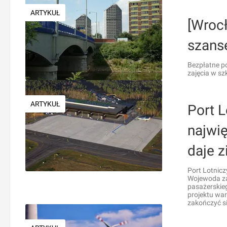
ARTYKUŁ
[Wroc
szansę
Bezpłatne po
zajęcia w szk
ARTYKUŁ
Port 
najwi
daje 
Port Lotnicz
Wojewoda za
pasażerskieg
projektu war
zakończyć s