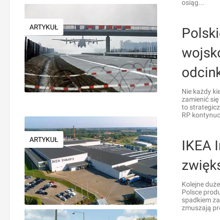
osiąg...
ARTYKUŁ
Polski
wojsk
odcin
Nie każdy ki
zamienić si
to strategic
RP kontynuo
ARTYKUŁ
IKEA I
zwięk
Kolejne duż
Polsce prod
spadkiem zat
zmuszają pr