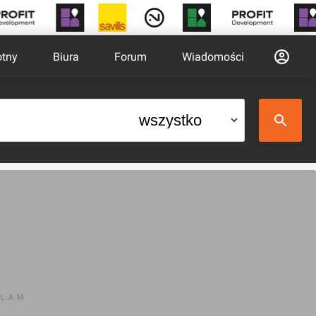
otny
Biura
Forum
Wiadomości
KLAM