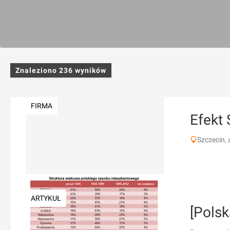
Znaleziono
236
wyników
FIRMA
Efekt 
Szczecin,
ARTYKUŁ
[Polsk