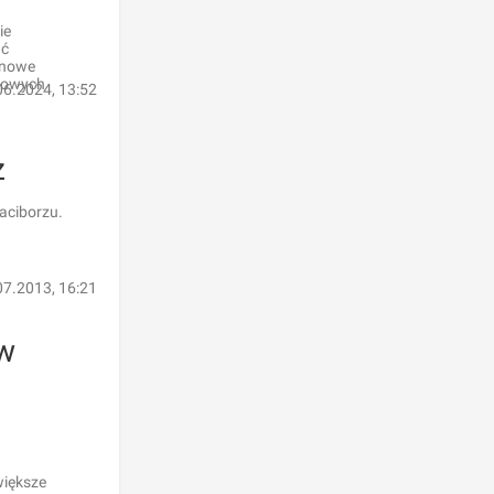
ie
ać
 nowe
atowych
06.2024, 13:52
ż
aciborzu.
07.2013, 16:21
ów
większe