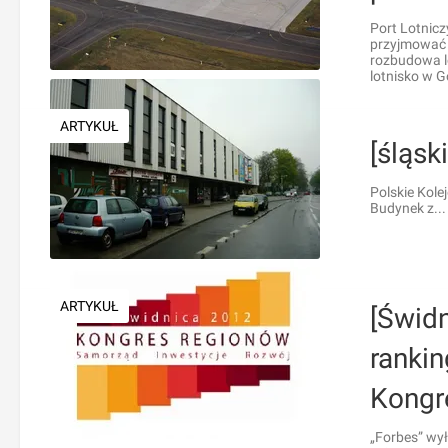
Port Lotnic
przyjmować 
rozbudowa l
lotnisko w 
ARTYKUŁ
[śląsk
Polskie Kole
Budynek z...
ARTYKUŁ
[Świd
ranki
Kongr
„Forbes” wył