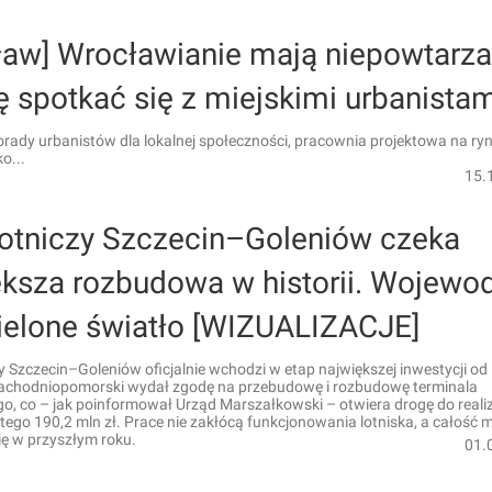
ław] Wrocławianie mają niepowtarza
 spotkać się z miejskimi urbanista
rady urbanistów dla lokalnej społeczności, pracownia projektowa na ryn
o...
15.
Lotniczy Szczecin–Goleniów czeka
ększa rozbudowa w historii. Wojewo
zielone światło [WIZUALIZACJE]
y Szczecin–Goleniów oficjalnie wchodzi w etap największej inwestycji od 
chodniopomorski wydał zgodę na przebudowę i rozbudowę terminala
o, co – jak poinformował Urząd Marszałkowski – otwiera drogę do realiz
tego 190,2 mln zł. Prace nie zakłócą funkcjonowania lotniska, a całość 
ię w przyszłym roku.
01.