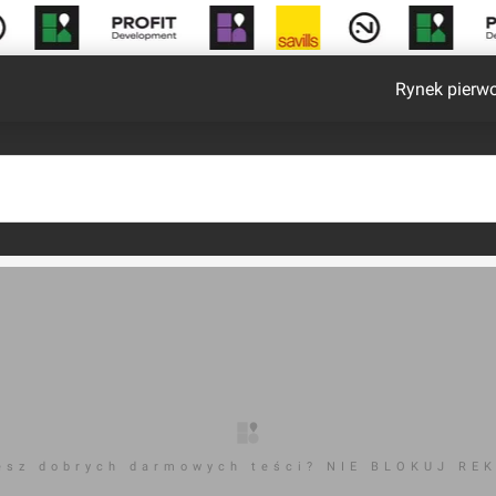
Rynek pierw
esz dobrych darmowych teści? NIE BLOKUJ RE