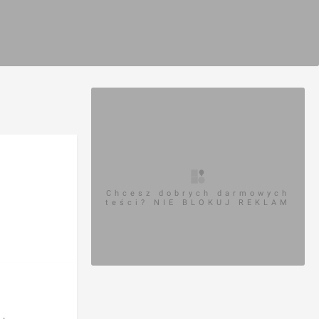
Chcesz dobrych darmowych
teści? NIE BLOKUJ REKLAM