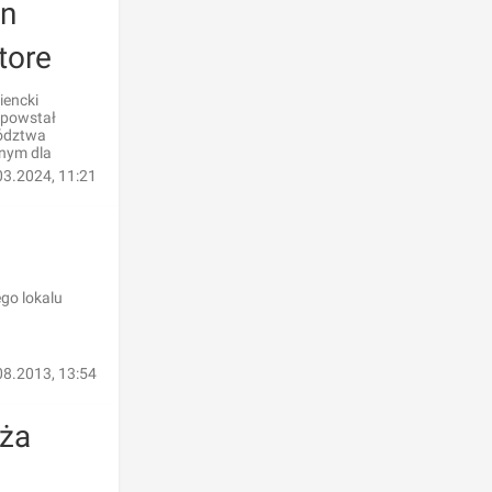
yn
tore
iencki
 powstał
wództwa
nym dla
03.2024, 11:21
go lokalu
08.2013, 13:54
uża