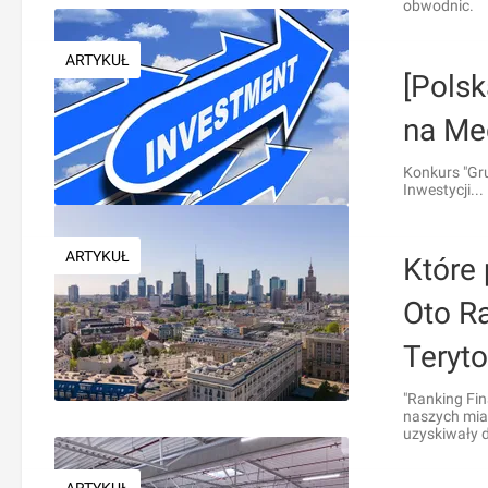
obwodnic.
ARTYKUŁ
[Polsk
na Me
Konkurs "Gru
Inwestycji...
ARTYKUŁ
Które 
Oto R
Teryto
"Ranking Fi
naszych mias
uzyskiwały 