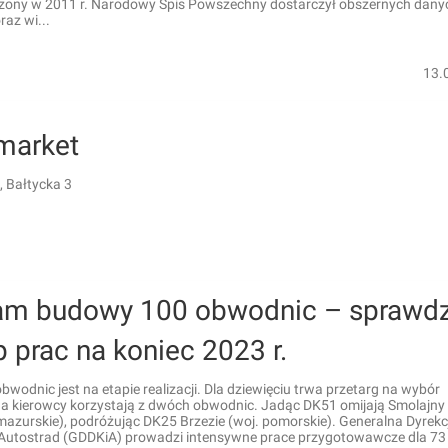
ony w 2011 r. Narodowy Spis Powszechny dostarczył obszernych dany
raz wi...
13.
market
 Bałtycka 3
am budowy 100 obwodnic – sprawd
 prac na koniec 2023 r.
bwodnic jest na etapie realizacji. Dla dziewięciu trwa przetarg na wybór
a kierowcy korzystają z dwóch obwodnic. Jadąc DK51 omijają Smolajny 
azurskie), podróżując DK25 Brzezie (woj. pomorskie). Generalna Dyrekc
 Autostrad (GDDKiA) prowadzi intensywne prace przygotowawcze dla 73