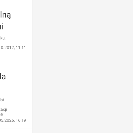
lną
mi
ku,
10.2012, 11:11
da
lat.
acji
ma
05.2026, 16:19