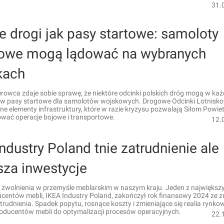
31.
e drogi jak pasy startowe: samoloty
owe mogą lądować na wybranych
kach
erowca zdaje sobie sprawę, że niektóre odcinki polskich dróg mogą w każd
ę w pasy startowe dla samolotów wojskowych. Drogowe Odcinki Lotnisk
zne elementy infrastruktury, które w razie kryzysu pozwalają Siłom Powi
wać operacje bojowe i transportowe.
12.
ndustry Poland tnie zatrudnienie ale
sza inwestycje
e zwolnienia w przemyśle meblarskim w naszym kraju. Jeden z największ
ucentów mebli, IKEA Industry Poland, zakończył rok finansowy 2024 ze
rudnienia. Spadek popytu, rosnące koszty i zmieniające się realia rynko
oducentów mebli do optymalizacji procesów operacyjnych.
22.