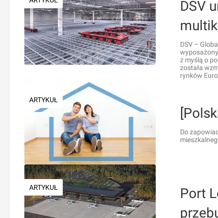
ARTYKUŁ
DSV u
multi
DSV – Global
wyposażony 
z myślą o p
została wzm
rynków Euro
ARTYKUŁ
[Pols
Do zapowiad
mieszkalnego
ARTYKUŁ
Port 
przeb