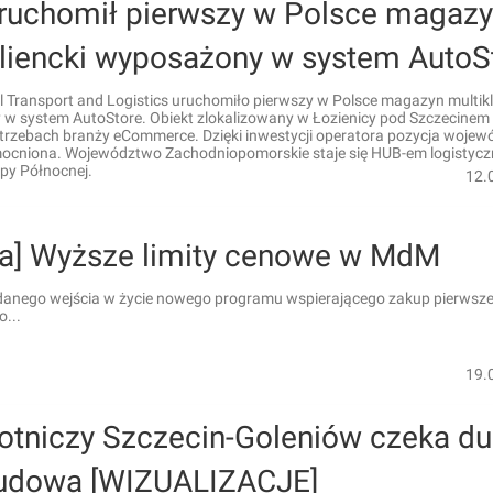
ruchomił pierwszy w Polsce magaz
kliencki wyposażony w system AutoS
 Transport and Logistics uruchomiło pierwszy w Polsce magazyn multikl
w system AutoStore. Obiekt zlokalizowany w Łozienicy pod Szczecinem
otrzebach branży eCommerce. Dzięki inwestycji operatora pozycja woje
ocniona. Województwo Zachodniopomorskie staje się HUB-em logistycz
py Północnej.
12.
ka] Wyższe limity cenowe w MdM
anego wejścia w życie nowego programu wspierającego zakup pierwsze
...
19.
Lotniczy Szczecin-Goleniów czeka d
udowa [WIZUALIZACJE]