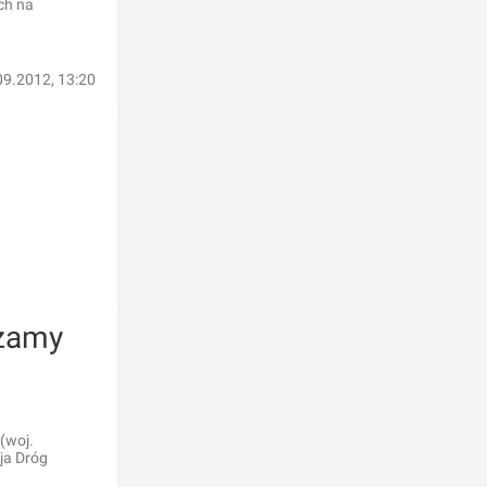
ch na
09.2012, 13:20
zamy
(woj.
ja Dróg