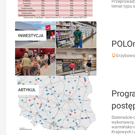
Przeprowadz
temat typu o
INWESTYCJA
POLO
Grzybowo,
ARTYKUŁ
Progr
postęp
Szesnaście o
wykonawcy, 
warmińsko-m
Krajowych i