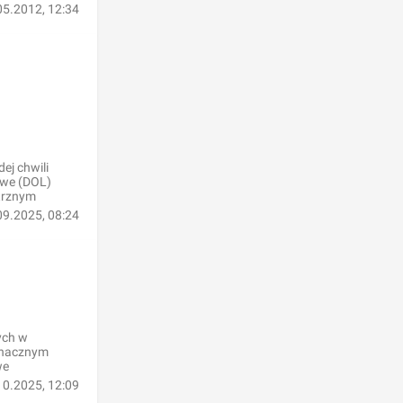
05.2012, 12:34
ej chwili
owe (DOL)
etrznym
09.2025, 08:24
ych w
 znacznym
we
10.2025, 12:09