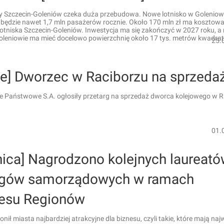
zy Szczecin-Goleniów czeka duża przebudowa. Nowe lotnisko w Goleniow
będzie nawet 1,7 mln pasażerów rocznie. Około 170 mln zł ma kosztow
otniska Szczecin-Goleniów. Inwestycja ma się zakończyć w 2027 roku, a
Goleniowie ma mieć docelowo powierzchnię około 17 tys. metrów kwadr
25.
ie] Dworzec w Raciborzu na sprzeda
je Państwowe S.A. ogłosiły przetarg na sprzedaż dworca kolejowego w R
01.
nica] Nagrodzono kolejnych laureat
ngów samorządowych w ramach
esu Regionów
onił miasta najbardziej atrakcyjne dla biznesu, czyli takie, które mają naj