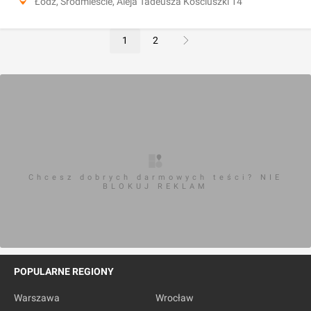
Łódź, Śródmieście, Aleja Tadeusza Kościuszki 14
1
2
Chcesz dobrych darmowych teści? NIE
BLOKUJ REKLAM
POPULARNE REGIONY
Warszawa
Wrocław