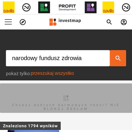
pokaż tylko:
Chcesz dobrych darmowych teści? NIE
BLOKUJ REKLAM
Znaleziono
1794
wyników