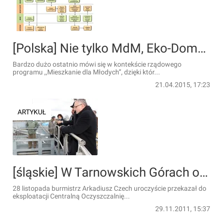
[Polska] Nie tylko MdM, Eko-Domy również z dopłatą
Bardzo dużo ostatnio mówi się w kontekście rządowego
programu ,,Mieszkanie dla Młodych”, dzięki któr...
21.04.2015, 17:23
ARTYKUŁ
[śląskie] W Tarnowskich Górach otworzono nowoczesną oczyszczalnię ścieków
28 listopada burmistrz Arkadiusz Czech uroczyście przekazał do
eksploatacji Centralną Oczyszczalnię...
29.11.2011, 15:37