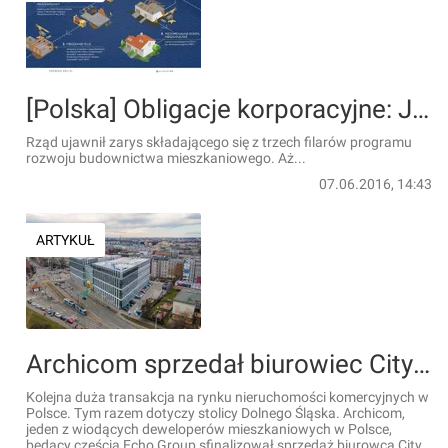
[Polska] Obligacje korporacyjne: Jest miejsce na obligacje mieszkaniowe
Rząd ujawnił zarys składającego się z trzech filarów programu
rozwoju budownictwa mieszkaniowego. Aż...
07.06.2016, 14:43
ARTYKUŁ
Archicom sprzedał biurowiec City 2 we Wrocławiu
Kolejna duża transakcja na rynku nieruchomości komercyjnych w
Polsce. Tym razem dotyczy stolicy Dolnego Śląska. Archicom,
jeden z wiodących deweloperów mieszkaniowych w Polsce,
będący częścią Echo Group sfinalizował sprzedaż biurowca City