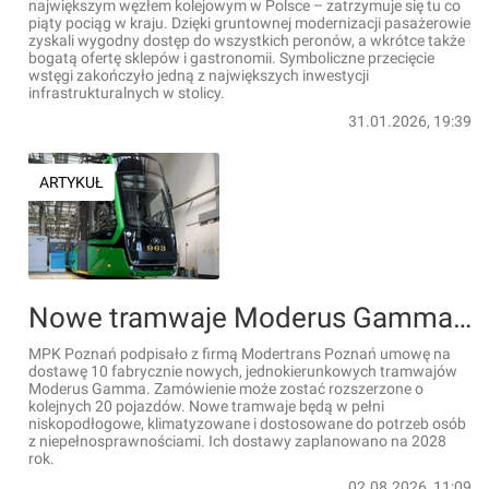
największym węzłem kolejowym w Polsce – zatrzymuje się tu co
piąty pociąg w kraju. Dzięki gruntownej modernizacji pasażerowie
zyskali wygodny dostęp do wszystkich peronów, a wkrótce także
bogatą ofertę sklepów i gastronomii. Symboliczne przecięcie
wstęgi zakończyło jedną z największych inwestycji
infrastrukturalnych w stolicy.
31.01.2026, 19:39
ARTYKUŁ
Nowe tramwaje Moderus Gamma przyjadą do Poznania
MPK Poznań podpisało z firmą Modertrans Poznań umowę na
dostawę 10 fabrycznie nowych, jednokierunkowych tramwajów
Moderus Gamma. Zamówienie może zostać rozszerzone o
kolejnych 20 pojazdów. Nowe tramwaje będą w pełni
niskopodłogowe, klimatyzowane i dostosowane do potrzeb osób
z niepełnosprawnościami. Ich dostawy zaplanowano na 2028
rok.
02.08.2026, 11:09