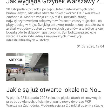
Jak wygląda Grzybek Warszawy Zachodniej i jakie sklepy otworzyły się po kwartale od otwarcia? [FILM]
28 listopada 2025 roku, po pięciu latach intensywnych prac
budowlanych, oficjalnie otwarto nowy dworzec PKP Warszawa
Zachodnia. Modernizacja za 2,5 mld zł uczyniła stację
największym węzłem kolejowym w Polsce – zatrzymuje się tu co
piąty pociąg w kraju. Dzięki gruntownej modernizacji pasażerowie
zyskali wygodny dostęp do wszystkich peronów, a wkrótce także
bogatą ofertę sklepów i gastronomii. Symboliczne przecięcie
wstęgi zakończyło jedną z największych inwestycji
infrastrukturalnych w stolicy.
01.03.2026, 19:04
ARTYKUŁ
Jakie są już otwarte lokale na Nowej Warszawie Zachodniej po 2 miesiącach od otwarcia? [FILM]
W piątek, 28 listopada 2025 roku, po pięciu latach intensywnych
prac budowlanych, oficjalnie otwarto nowy dworzec PKP
Warszawa Zachodnia. Modernizacja za 2,5 mld zł uczyniła stację