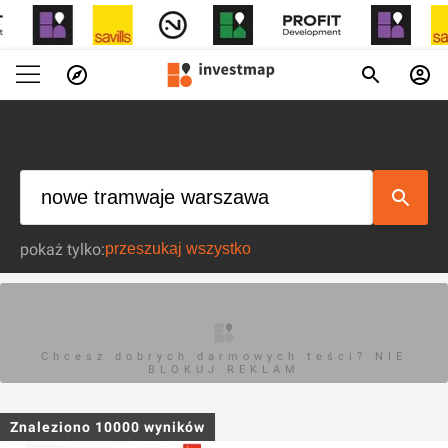
pokaż tylko:
Chcesz dobrych darmowych teści? NIE
BLOKUJ REKLAM
Znaleziono
10000
wyników