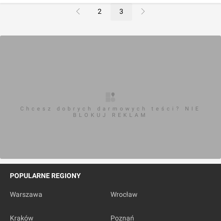
2
3
Chcesz dobrych darmowych teści? NIE
BLOKUJ REKLAM
POPULARNE REGIONY
Warszawa
Wrocław
Kraków
Poznań