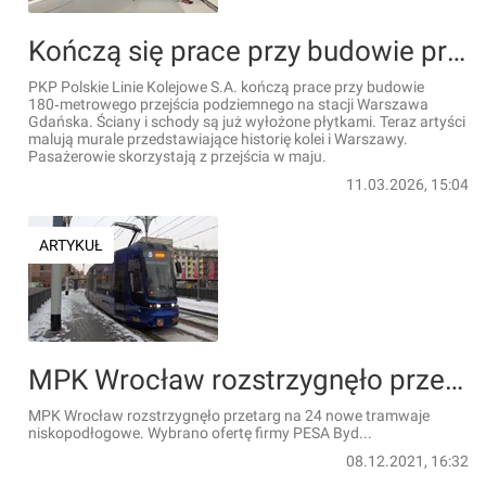
Kończą się prace przy budowie przejścia podziemnego z muralem na modernizowanej stacji Warszawa Gdańska [ZDJĘCIA]
PKP Polskie Linie Kolejowe S.A. kończą prace przy budowie
180‑metrowego przejścia podziemnego na stacji Warszawa
Gdańska. Ściany i schody są już wyłożone płytkami. Teraz artyści
malują murale przedstawiające historię kolei i Warszawy.
Pasażerowie skorzystają z przejścia w maju.
11.03.2026, 15:04
ARTYKUŁ
MPK Wrocław rozstrzygnęło przetarg na zakup kolejnych nowych tramwajów. Jakie wybrano?
MPK Wrocław rozstrzygnęło przetarg na 24 nowe tramwaje
niskopodłogowe. Wybrano ofertę firmy PESA Byd...
08.12.2021, 16:32