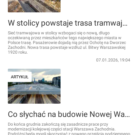
W stolicy powstaje trasa tramwajowa do Dworca Zachodniego [FILM]
Sieć tramwajowa w stolicy wzbogaci się o nową, długo
oczekiwaną przez mieszkańców tego największego miasta w
Polsce trasę. Pasażerowie dojadą nią przez Ochotę na Dworzec
Zachodni. Nowa trasa powstaje wzdłuż ul. Bitwy Warszawskiej
1920 roku.
07.01.2026, 19:04
ARTYKUŁ
Co słychać na budowie Nowej Warszawy Zachodniej na koniec 2024 roku? [FILMY]
Do końca grudnia zakończą się zasadnicze prace przy
modernizacji kolejowej części stacji Warszawa Zachodnia.
Podróżni będą mogli skorzystać z nowego przejścia podziemnego