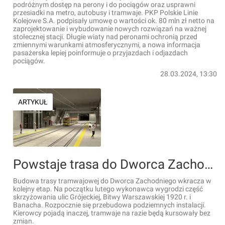
podróżnym dostęp na perony i do pociągów oraz usprawni
przesiadki na metro, autobusy i tramwaje. PKP Polskie Linie
Kolejowe S.A. podpisały umowę o wartości ok. 80 mln zł netto na
zaprojektowanie i wybudowanie nowych rozwiązań na ważnej
stołecznej stacji. Długie wiaty nad peronami ochronią przed
zmiennymi warunkami atmosferycznymi, a nowa informacja
pasażerska lepiej poinformuje o przyjazdach i odjazdach
pociągów.
28.03.2024, 13:30
ARTYKUŁ
Powstaje trasa do Dworca Zachodniego – pierwsza podziemna trasa tramwajowa w Warszawie [FILM]
Budowa trasy tramwajowej do Dworca Zachodniego wkracza w
kolejny etap. Na początku lutego wykonawca wygrodzi część
skrzyżowania ulic Grójeckiej, Bitwy Warszawskiej 1920 r. i
Banacha. Rozpocznie się przebudowa podziemnych instalacji.
Kierowcy pojadą inaczej, tramwaje na razie będą kursowały bez
zmian.