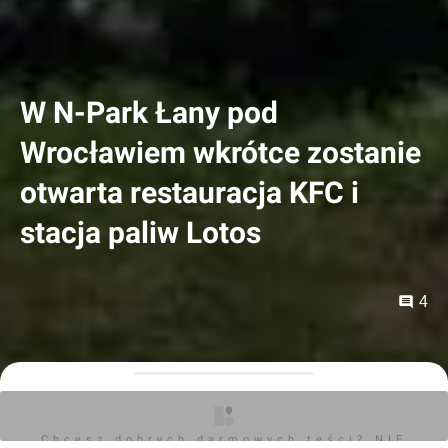
W N-Park Łany pod
Wrocławiem wkrótce zostanie
otwarta restauracja KFC i
stacja paliw Lotos
4
Orzech
11.09.2022, 10:26
Chcesz dobrych darmowych teści? NIE