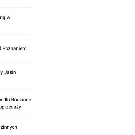
sną w
od Poznaniem
wy Jasin
siedlu Rodzinne
 sprzedaży
dzinnych