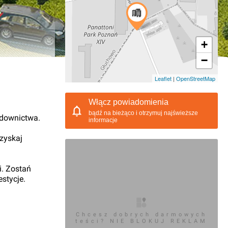
+
−
09.2015, 14:29
Leaflet
|
OpenStreetMap
Włącz powiadomienia
bądź na bieżąco i otrzymuj najświeższe
udownictwa.
informacje
 zyskaj
i. Zostań
stycje.
Chcesz dobrych darmowych
teści? NIE BLOKUJ REKLAM