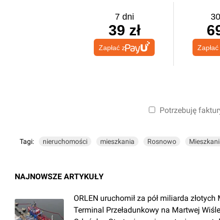
7 dni
30
39 zł
69
Zapłać z
Zapłać
Potrzebuję faktur
Tagi:
nieruchomości
mieszkania
Rosnowo
Mieszkani
NAJNOWSZE ARTYKUŁY
ORLEN uruchomił za pół miliarda złotych 
Terminal Przeładunkowy na Martwej Wiśl