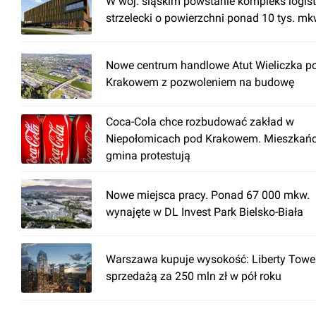
W woj. śląskim powstanie kompleks logis
strzelecki o powierzchni ponad 10 tys. mk
Nowe centrum handlowe Atut Wieliczka p
Krakowem z pozwoleniem na budowę
Coca-Cola chce rozbudować zakład w
Niepołomicach pod Krakowem. Mieszkańc
gmina protestują
Nowe miejsca pracy. Ponad 67 000 mkw.
wynajęte w DL Invest Park Bielsko-Biała
Warszawa kupuje wysokość: Liberty Towe
sprzedażą za 250 mln zł w pół roku