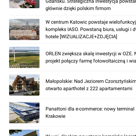
Gdańsku. Strategiczna inwestycja powsta
głównie dzięki polskim firmom
W centrum Katowic powstaje wielofunkcy
kompleks IASO. Powstaną biura, usługi i 
hotele [WIZUALIZACJE+ZDJĘCIA]
ORLEN zwiększa skalę inwestycji w OZE.
projekt połączy farmę fotowoltaiczną i wi
Małopolskie: Nad Jeziorem Czorsztyński
otwarto aparthotel z 222 apartamentami
Panattoni dla e-commerce: nowy terminal
Krakowie