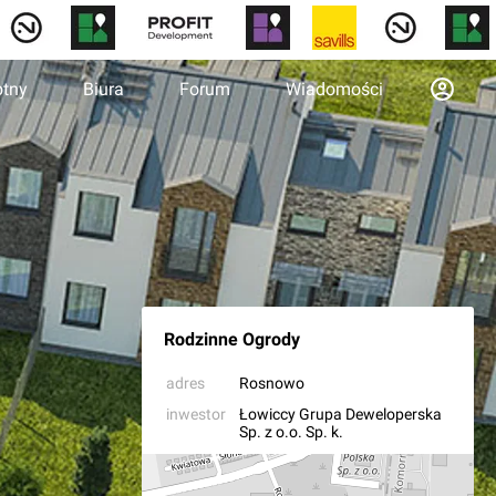
otny
Biura
Forum
Wiadomości
Rodzinne Ogrody
adres
Rosnowo
inwestor
Łowiccy Grupa Deweloperska
Sp. z o.o. Sp. k.