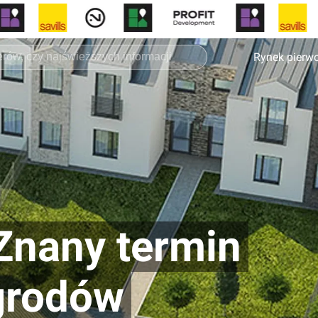
Rynek pierw
Znany termin
grodów