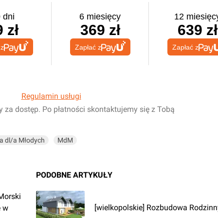
 dni
6 miesięcy
12 miesięc
 zł
369 zł
639 zł
 z
Zapłać z
Zapłać z
Regulamin usługi
y za dostęp. Po płatności skontaktujemy się z Tobą
a dl/a Młodych
MdM
PODOBNE ARTYKUŁY
Morski
[wielkopolskie] Rozbudowa Rodzin
e w