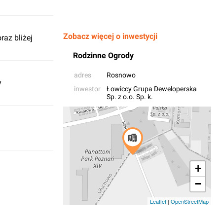
Zobacz więcej o inwestycji
raz bliżej
Rodzinne Ogrody
adres
Rosnowo
y
inwestor
Łowiccy Grupa Deweloperska
Sp. z o.o. Sp. k.
+
−
Leaflet
|
OpenStreetMap