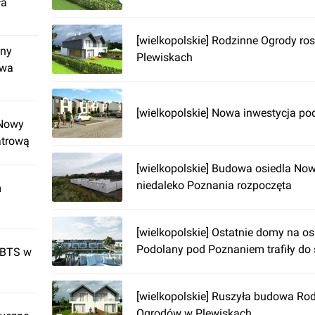
ła
[wielkopolskie] Rodzinne Ogrody ro
jny
Plewiskach
dwa
[wielkopolskie] Nowa inwestycja p
 Nowy
atrową
[wielkopolskie] Budowa osiedla No
niedaleko Poznania rozpoczęta
m
[wielkopolskie] Ostatnie domy na o
Podolany pod Poznaniem trafiły do
 BTS w
[wielkopolskie] Ruszyła budowa Ro
Ogrodów w Plewiskach