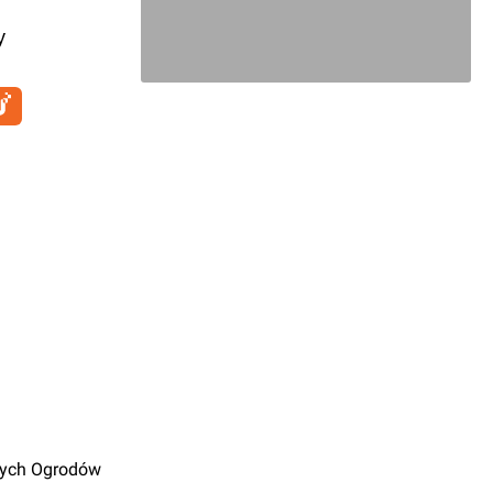
y
nych Ogrodów