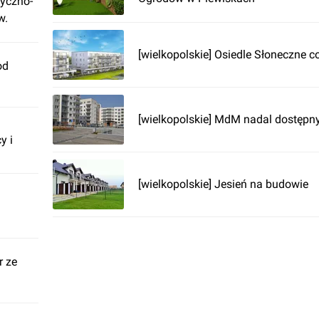
tyczno-
w.
[wielkopolskie] Osiedle Słoneczne co
od
[wielkopolskie] MdM nadal dostępn
y i
[wielkopolskie] Jesień na budowie
r ze