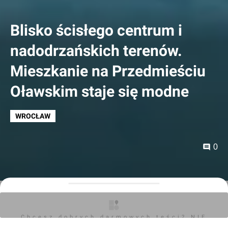
Blisko ścisłego centrum i
nadodrzańskich terenów.
Mieszkanie na Przedmieściu
Oławskim staje się modne
WROCŁAW
0
Artykuł sponsorowany
30.05.2017, 13:57
Chcesz dobrych darmowych teści? NIE
BLOKUJ REKLAM