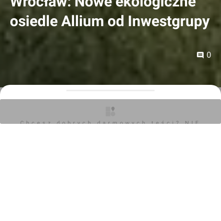
Wrocław: Nowe ekologiczne
osiedle Allium od Inwestgrupy
0
Artykuł sponsorowany
05.03.2021, 15:17
Chcesz dobrych darmowych teści? NIE
BLOKUJ REKLAM
Już od starożytności "Allium" kojarzył się ze zdrowiem i
pozytywnym odziaływaniem na człowieka. Takie
właśnie ma być nowe osiedle, które powstaje w
północno-zachodniej części Wrocławia na Praczach
Odrzańskich.