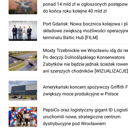
ponad 14 mld zł w ogłoszonych postępow
do końca roku kolejne 40 mld zł
Port Gdańsk: Nowa bocznica kolejowa i p
składowe zwiększą możliwości operacyjn
terminalu Baltic Hub [FILM]
Mosty Trzebnickie we Wrocławiu idą do r
Po decyzji Dolnośląskiego Konserwatora
Zabytków nie będzie jednak ścieżek rowe
ani szerszych chodników [WIZUALIZACJE]
Amerykański koncern spożywczy Griffith 
zwiększy moce produkcyjne w Polsce
PepsiCo oraz logistyczny gigant ID Logist
uruchomili nowe, strategiczne centrum
dystrybucyjne pod Wrocławiem