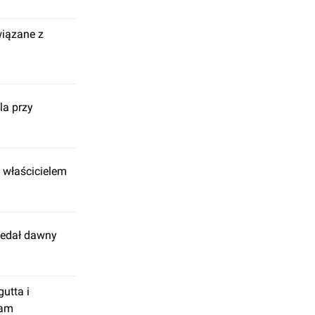
wiązane z
la przy
właścicielem
zedał dawny
utta i
tam