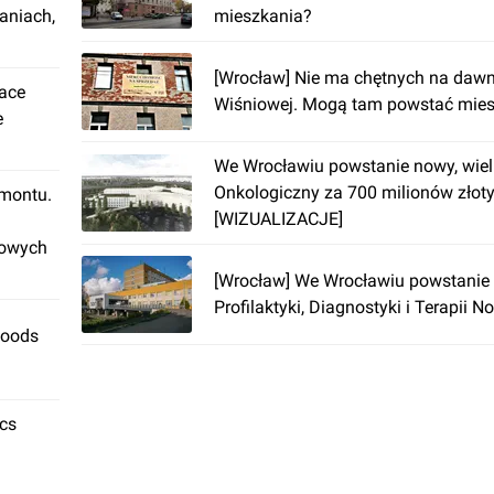
aniach,
mieszkania?
[Wrocław] Nie ma chętnych na dawny
lace
Wiśniowej. Mogą tam powstać mie
e
We Wrocławiu powstanie nowy, wielk
Onkologiczny za 700 milionów złot
emontu.
[WIZUALIZACJE]
rowych
[Wrocław] We Wrocławiu powstanie
Profilaktyki, Diagnostyki i Terapii
Foods
ics