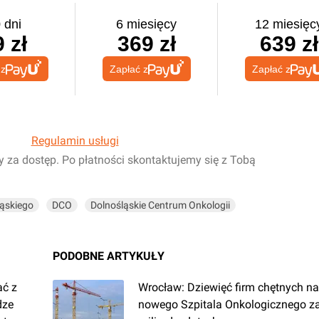
 dni
6 miesięcy
12 miesięc
 zł
369 zł
639 zł
 z
Zapłać z
Zapłać z
Regulamin usługi
y za dostęp. Po płatności skontaktujemy się z Tobą
ąskiego
DCO
Dolnośląskie Centrum Onkologii
PODOBNE ARTYKUŁY
ać z
Wrocław: Dziewięć firm chętnych n
dze
nowego Szpitala Onkologicznego z