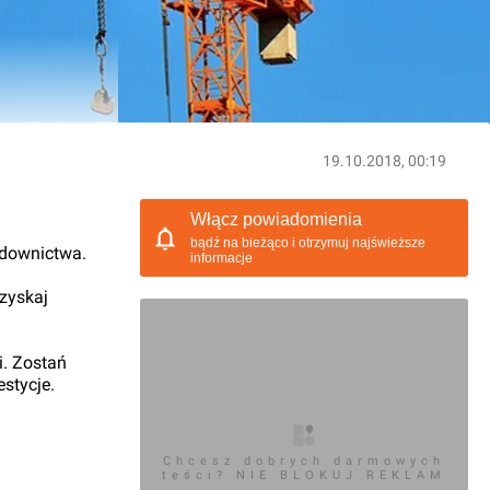
19.10.2018, 00:19
Włącz powiadomienia
bądź na bieżąco i otrzymuj najświeższe
udownictwa.
informacje
 zyskaj
i. Zostań
stycje.
Chcesz dobrych darmowych
teści? NIE BLOKUJ REKLAM