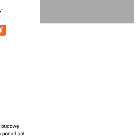
y
a budowę
a ponad pół