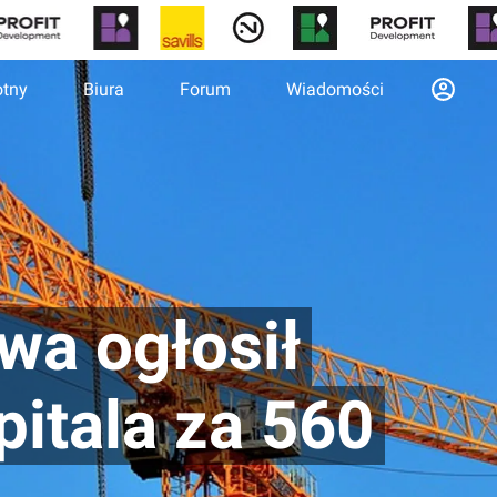
otny
Biura
Forum
Wiadomości
a ogłosił
itala za 560