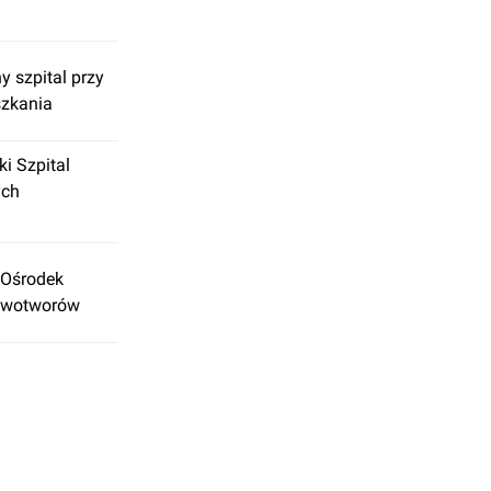
 szpital przy
szkania
i Szpital
ych
 Ośrodek
 Nowotworów