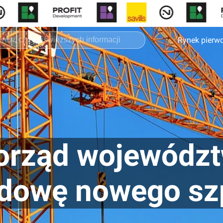
Rynek pierw
rząd województw
udowę nowego szp