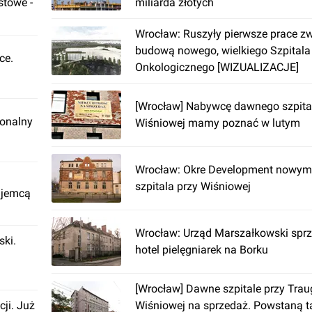
stowe -
miliarda złotych
Wrocław: Ruszyły pierwsze prace z
budową nowego, wielkiego Szpitala
ce.
Onkologicznego [WIZUALIZACJE]
[Wrocław] Nabywcę dawnego szpita
ionalny
Wiśniowej mamy poznać w lutym
Wrocław: Okre Development nowym 
szpitala przy Wiśniowej
ajemcą
Wrocław: Urząd Marszałkowski spr
ki.
hotel pielęgniarek na Borku
[Wrocław] Dawne szpitale przy Traug
cji. Już
Wiśniowej na sprzedaż. Powstaną 