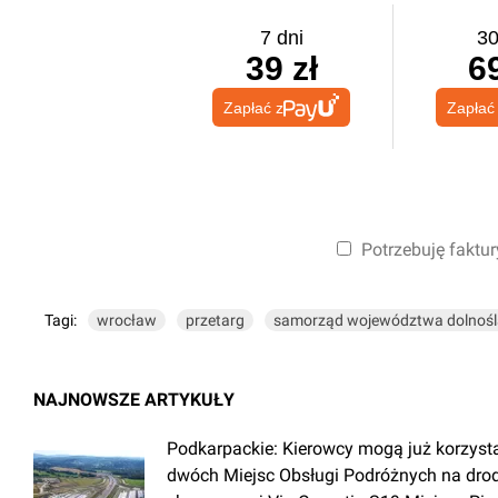
7 dni
30
39 zł
69
Zapłać z
Zapłać
Potrzebuję faktur
Tagi:
wrocław
przetarg
samorząd województwa dolnośl
NAJNOWSZE ARTYKUŁY
Podkarpackie: Kierowcy mogą już korzyst
dwóch Miejsc Obsługi Podróżnych na dro