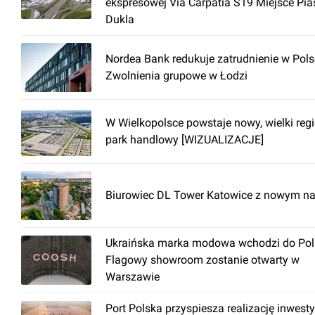
ekspresowej Via Carpatia S19 Miejsce Pia
Dukla
Nordea Bank redukuje zatrudnienie w Pols
Zwolnienia grupowe w Łodzi
W Wielkopolsce powstaje nowy, wielki reg
park handlowy [WIZUALIZACJE]
Biurowiec DL Tower Katowice z nowym n
Ukraińska marka modowa wchodzi do Pols
Flagowy showroom zostanie otwarty w
Warszawie
Port Polska przyspiesza realizację inwesty