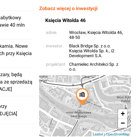
Zobacz więcej o inwestycji
zabytkowy
Księcia Witolda 46
rawie 40 mln
adres
Wrocław
, Księcia Witolda 46,
48-50
ekarnia. Nowe
inwestor
Black Bridge Sp. z o.o.
Księcia Witolda Sp. k.
,
i2
h przy Księcia
Development S.A.
projektant
Chamielec Architekci Sp. z
o.o.
zary, będą
a ze sprzedażą
ACJE]
przy
+
ZDJĘCIA]
−
Leaflet
|
OpenStreetMap