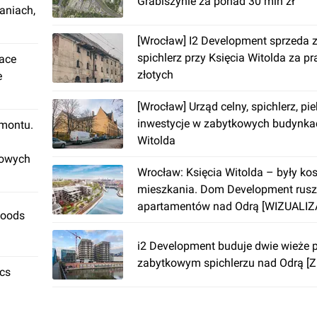
Grabiszynie za ponad 30 mln zł
aniach,
[Wrocław] I2 Development sprzeda 
spichlerz przy Księcia Witolda za p
lace
złotych
e
[Wrocław] Urząd celny, spichlerz, pi
inwestycje w zabytkowych budynkac
emontu.
Witolda
rowych
Wrocław: Księcia Witolda – były kos
mieszkania. Dom Development rusz
apartamentów nad Odrą [WIZUALIZ
Foods
i2 Development buduje dwie wieże 
zabytkowym spichlerzu nad Odrą [
ics