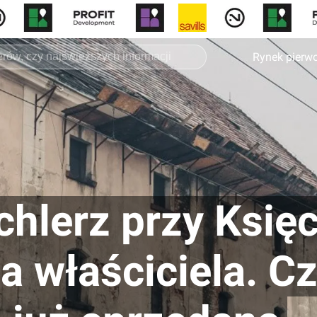
Rynek pierw
hlerz przy Księc
a właściciela. C