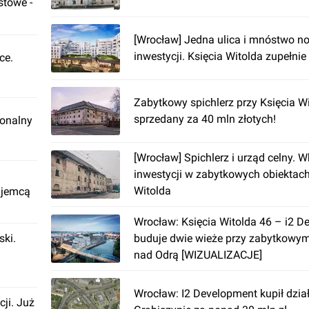
stowe -
[Wrocław] Jedna ulica i mnóstwo n
inwestycji. Księcia Witolda zupełnie
ce.
Zabytkowy spichlerz przy Księcia W
sprzedany za 40 mln złotych!
ionalny
[Wrocław] Spichlerz i urząd celny. W
inwestycji w zabytkowych obiektach
Witolda
ajemcą
Wrocław: Księcia Witolda 46 – i2 
ki.
buduje dwie wieże przy zabytkowym
nad Odrą [WIZUALIZACJE]
Wrocław: I2 Development kupił dzia
cji. Już