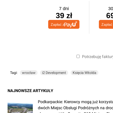
7 dni
30
39 zł
69
Zapłać z
Zapłać
Potrzebuję faktur
Tagi:
wrocław
i2 Development
Księcia Witolda
NAJNOWSZE ARTYKUŁY
Podkarpackie: Kierowcy mogą już korzyst
dwóch Miejsc Obsługi Podróżnych na dro