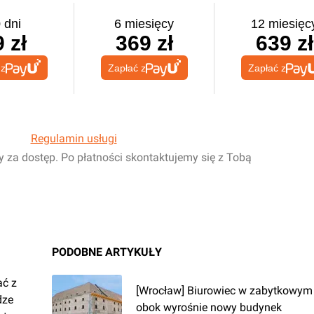
 dni
6 miesięcy
12 miesięc
 zł
369 zł
639 zł
 z
Zapłać z
Zapłać z
Regulamin usługi
y za dostęp. Po płatności skontaktujemy się z Tobą
PODOBNE ARTYKUŁY
ać z
[Wrocław] Biurowiec w zabytkowym 
dze
obok wyrośnie nowy budynek