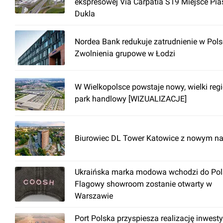
ekspresowej Via Carpatia S19 Miejsce Pia
Dukla
Nordea Bank redukuje zatrudnienie w Pols
Zwolnienia grupowe w Łodzi
W Wielkopolsce powstaje nowy, wielki reg
park handlowy [WIZUALIZACJE]
Biurowiec DL Tower Katowice z nowym n
Ukraińska marka modowa wchodzi do Pols
Flagowy showroom zostanie otwarty w
Warszawie
Port Polska przyspiesza realizację inwesty