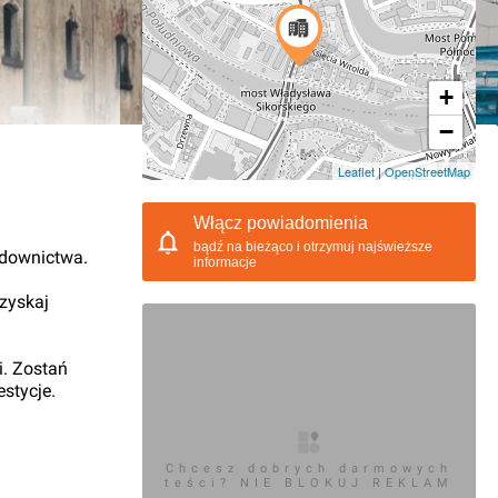
+
−
12.2017, 14:56
Leaflet
|
OpenStreetMap
Włącz powiadomienia
bądź na bieżąco i otrzymuj najświeższe
udownictwa.
informacje
 zyskaj
i. Zostań
stycje.
Chcesz dobrych darmowych
teści? NIE BLOKUJ REKLAM