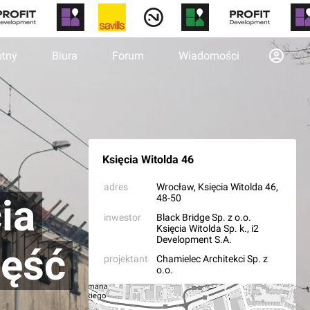
otny
Biura
Forum
Wiadomości
Księcia Witolda 46
adres
Wrocław
, Księcia Witolda 46,
ia
48-50
inwestor
Black Bridge Sp. z o.o.
Księcia Witolda Sp. k.
,
i2
Development S.A.
zęść
projektant
Chamielec Architekci Sp. z
o.o.