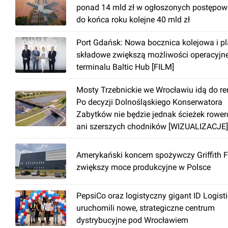
ponad 14 mld zł w ogłoszonych postępow
do końca roku kolejne 40 mld zł
Port Gdańsk: Nowa bocznica kolejowa i p
składowe zwiększą możliwości operacyjn
terminalu Baltic Hub [FILM]
Mosty Trzebnickie we Wrocławiu idą do r
Po decyzji Dolnośląskiego Konserwatora
Zabytków nie będzie jednak ścieżek rowe
ani szerszych chodników [WIZUALIZACJE]
Amerykański koncern spożywczy Griffith 
zwiększy moce produkcyjne w Polsce
PepsiCo oraz logistyczny gigant ID Logist
uruchomili nowe, strategiczne centrum
dystrybucyjne pod Wrocławiem