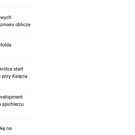
owych
 zmieni oblicze
itolda
krótce start
 przy Księcia
Development
 spichlerzu
łkę na