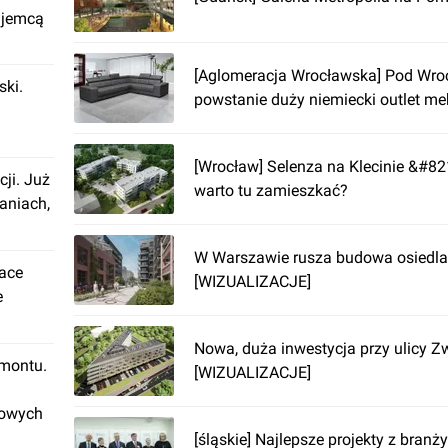
ajemcą
[Aglomeracja Wrocławska] Pod Wr
ki.
powstanie duży niemiecki outlet m
[Wrocław] Selenza na Klecinie &#82
cji. Już
warto tu zamieszkać?
aniach,
W Warszawie rusza budowa osiedla
lace
[WIZUALIZACJE]
e
Nowa, duża inwestycja przy ulicy Zw
emontu.
[WIZUALIZACJE]
rowych
[śląskie] Najlepsze projekty z bran