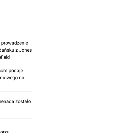
a prowadzenie
dańsku z Jones
field
icom podaje
aniowego na
renada zostało
morzu