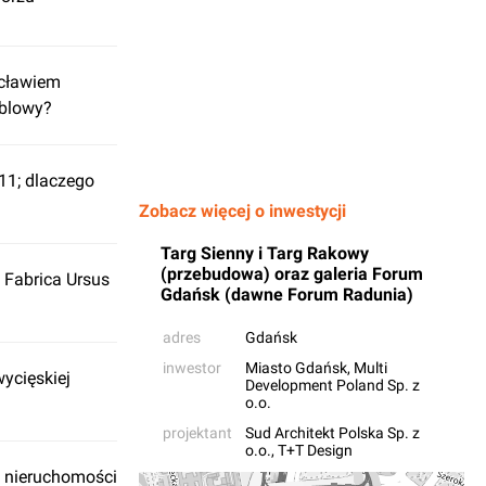
ocławiem
eblowy?
11; dlaczego
Zobacz więcej o inwestycji
Targ Sienny i Targ Rakowy
(przebudowa) oraz galeria Forum
 Fabrica Ursus
Gdańsk (dawne Forum Radunia)
adres
Gdańsk
inwestor
Miasto Gdańsk
,
Multi
ycięskiej
Development Poland Sp. z
o.o.
projektant
Sud Architekt Polska Sp. z
o.o.
,
T+T Design
ży nieruchomości