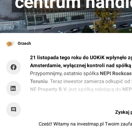
centrum hand
Orzech
21 listopada tego roku do UOKiK wpłynęło zg
Amsterdamie, wyłącznej kontroli nad spółką
Przypomnijmy, ostatnio spółka
NEPI Rockcas
Toruniu
. Teraz inwestor zamierza odkupić od
NE Property B.V.
jest spółką należącą do
NEP
rozwoju
i
wynajmu nieruchomości komercyj
należy do
Multi Poland
.
Zyskaj 
Cześć! Witamy na investmap.pl Twoim zaufa