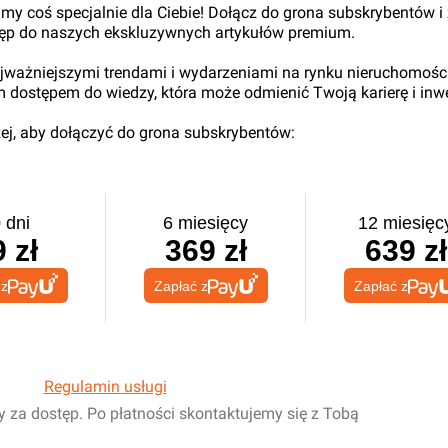
my coś specjalnie dla Ciebie! Dołącz do grona subskrybentów i
tęp do naszych ekskluzywnych artykułów premium.
najważniejszymi trendami i wydarzeniami na rynku nieruchomośc
ym dostępem do wiedzy, która może odmienić Twoją karierę i inwe
iżej, aby dołączyć do grona subskrybentów:
 dni
6 miesięcy
12 miesięc
 zł
369 zł
639 zł
 z
Zapłać z
Zapłać z
Regulamin usługi
y za dostęp. Po płatności skontaktujemy się z Tobą