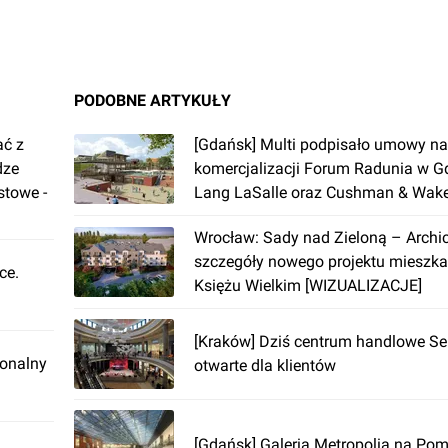
PODOBNE ARTYKUŁY
ać z
[Gdańsk] Multi podpisało umowy n
dze
komercjalizacji Forum Radunia w G
stowe -
Lang LaSalle oraz Cushman & Wake
Wrocław: Sady nad Zieloną – Arch
szczegóły nowego projektu mieszk
ce.
Księżu Wielkim [WIZUALIZACJE]
[Kraków] Dziś centrum handlowe Se
ionalny
otwarte dla klientów
[Gdańsk] Galeria Metropolia na Po