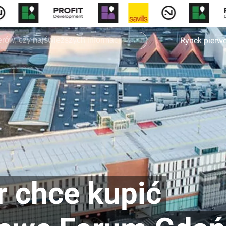
Rynek pierw
r chce kupić