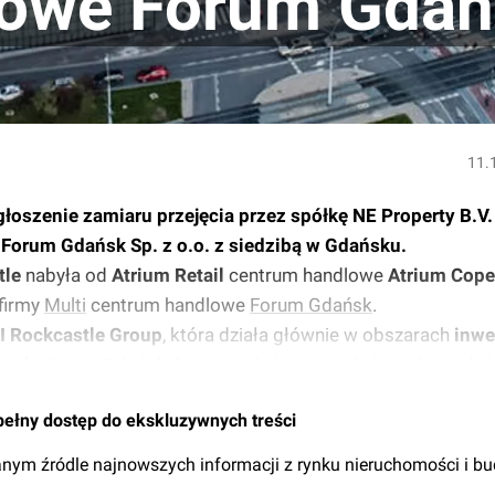
lowe Forum Gdań
11.
łoszenie zamiaru przejęcia przez spółkę NE Property B.V.
 Forum Gdańsk Sp. z o.o. z siedzibą w Gdańsku.
tle
nabyła od
Atrium Retail
centrum handlowe
Atrium Cope
 firmy
Multi
centrum handlowe
Forum Gdańsk
.
I Rockcastle Group
, która działa głównie w obszarach
inwe
nych
. Forum Gdańsk Sp. z o.o., która jest właścicielem gdańs
pełny dostęp do ekskluzywnych treści
nym źródle najnowszych informacji z rynku nieruchomości i b