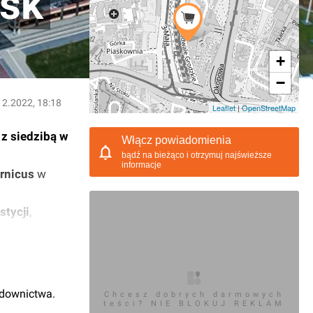
sk
+
−
12.2022, 18:18
Leaflet
|
OpenStreetMap
 z siedzibą w
Włącz powiadomienia
bądź na bieżąco i otrzymuj najświeższe
informacje
rnicus
w
stycji
,
kiej galerii
udownictwa.
Chcesz dobrych darmowych
teści? NIE BLOKUJ REKLAM