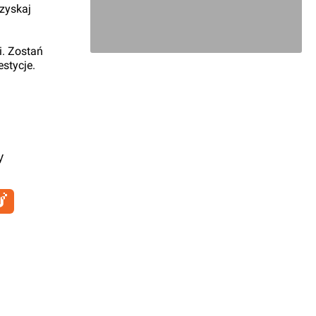
 zyskaj
i. Zostań
stycje.
y