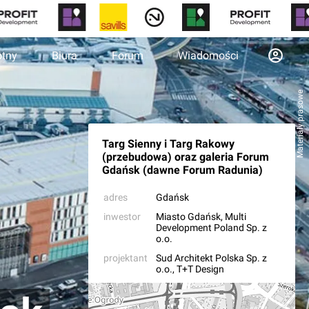
otny
Biura
Forum
Wiadomości
Materiały prasowe
Targ Sienny i Targ Rakowy
(przebudowa) oraz galeria Forum
Gdańsk (dawne Forum Radunia)
adres
Gdańsk
inwestor
Miasto Gdańsk
,
Multi
Development Poland Sp. z
o.o.
projektant
Sud Architekt Polska Sp. z
o.o.
,
T+T Design