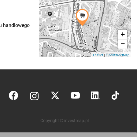
ku handlowego
+
−
Leaflet
|
OpenStreetMap
Copyright © investmap.pl