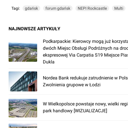
Tagi:
gdańsk
forum gdańsk
NEPI Rockcastle
Multi
NAJNOWSZE ARTYKUŁY
Podkarpackie: Kierowcy mogą już korzyst
dwóch Miejsc Obsługi Podróżnych na dro
ekspresowej Via Carpatia S19 Miejsce Pia
Dukla
Nordea Bank redukuje zatrudnienie w Pols
Zwolnienia grupowe w Łodzi
W Wielkopolsce powstaje nowy, wielki reg
park handlowy [WIZUALIZACJE]