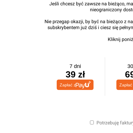
Jeśli chcesz być zawsze na bieżąco, ma
nieograniczony dos
Nie przegap okazji, by być na bieżąco z 
subskrybentem już dziś i ciesz się pełn
Kliknij pon
7 dni
30
39 zł
69
Zapłać z
Zapłać
Potrzebuję faktur