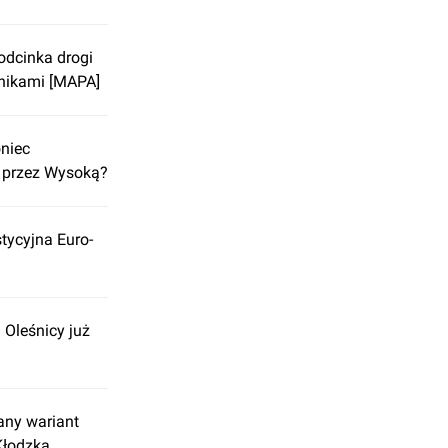
odcinka drogi
nikami [MAPA]
oniec
 przez Wysoką?
tycyjna Euro-
Oleśnicy już
ny wariant
Kłodzka