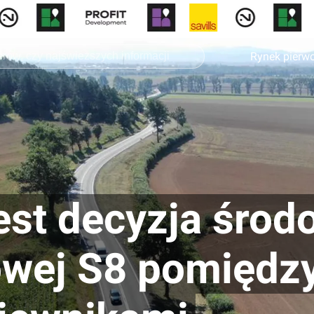
Rynek pierw
est decyzja śro
owej S8 pomiędz