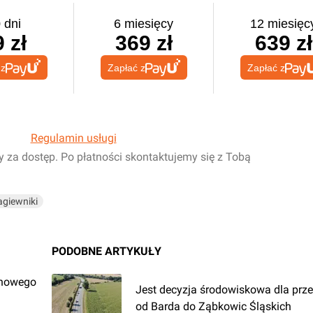
 dni
6 miesięcy
12 miesięc
 zł
369 zł
639 zł
 z
Zapłać z
Zapłać z
Regulamin usługi
y za dostęp. Po płatności skontaktujemy się z Tobą
agiewniki
PODOBNE ARTYKUŁY
 nowego
Jest decyzja środowiskowa dla prze
od Barda do Ząbkowic Śląskich