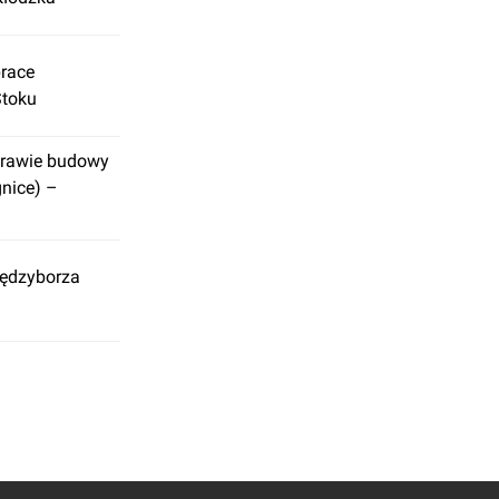
prace
Stoku
prawie budowy
nice) –
iędzyborza