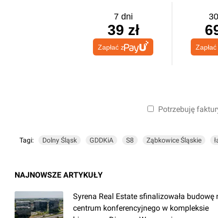
7 dni
30
39 zł
69
Zapłać z
Zapłać
Potrzebuję faktur
Tagi:
Dolny Śląsk
GDDKiA
S8
Ząbkowice Śląskie
ł
NAJNOWSZE ARTYKUŁY
Syrena Real Estate sfinalizowała budowę
centrum konferencyjnego w kompleksie