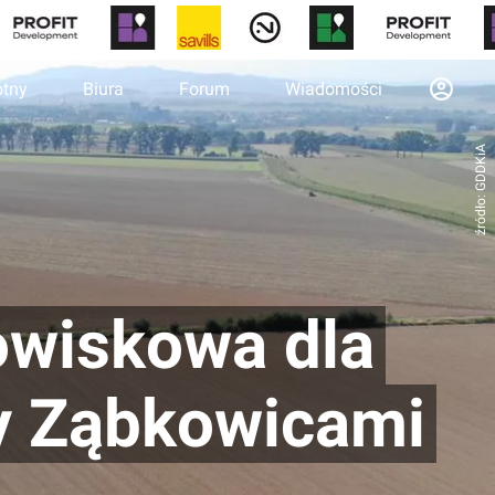
otny
Biura
Forum
Wiadomości
źródło: GDDKiA
dowiskowa dla
y Ząbkowicami