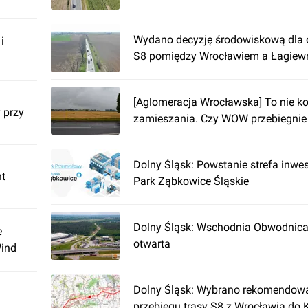
Wydano decyzję środowiskową dla 
i
S8 pomiędzy Wrocławiem a Łagiew
[Aglomeracja Wrocławska] To nie k
 przy
zamieszania. Czy WOW przebiegnie
Dolny Śląsk: Powstanie strefa inwes
nt
Park Ząbkowice Śląskie
Dolny Śląsk: Wschodnia Obwodnica 
e
otwarta
Wind
Dolny Śląsk: Wybrano rekomendowa
przebiegu trasy S8 z Wrocławia do 