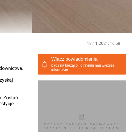
18.11.2021, 16:58
Włącz powiadomienia
bądź na bieżąco i otrzymuj najświeższe
udownictwa.
informacje
 zyskaj
i. Zostań
stycje.
Chcesz dobrych darmowych
teści? NIE BLOKUJ REKLAM