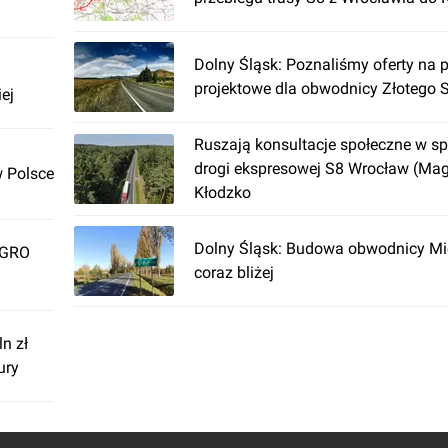
Dolny Śląsk: Poznaliśmy oferty na 
projektowe dla obwodnicy Złotego 
ej
Ruszają konsultacje społeczne w s
drogi ekspresowej S8 Wrocław (Mag
w Polsce
Kłodzko
Dolny Śląsk: Budowa obwodnicy M
SEGRO
coraz bliżej
n zł
ury