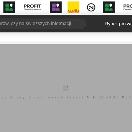
Rynek pierw
esz dobrych darmowych teści? NIE BLOKUJ RE