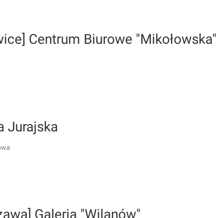
wice] Centrum Biurowe "Mikołowska"
a Jurajska
owa
zawa] Galeria "Wilanów"