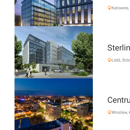
Katowice,
Sterli
Łódź, Śród
Centr
Wrocław, 