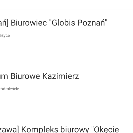
ń] Biurowiec "Globis Poznań"
eżyce
um Biurowe Kazimierz
ródmieście
zawa] Kompleks biurowy "Okęcie