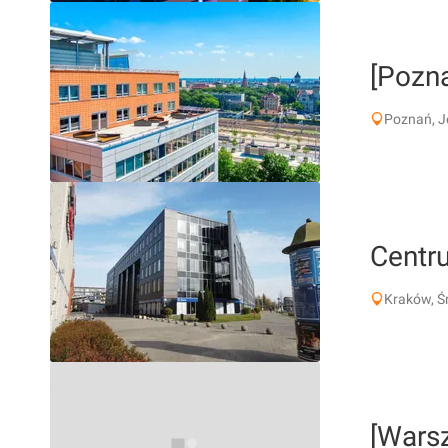
[Pozna
Poznań, J
Centr
Kraków, Ś
[Wars