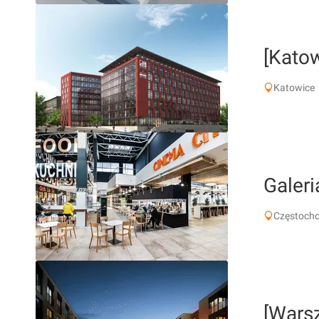
[Kato
Katowice
Galeri
Częstoch
[Wars