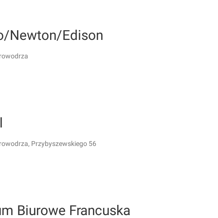
eo/Newton/Edison
Krowodrza
l
rowodrza, Przybyszewskiego 56
um Biurowe Francuska