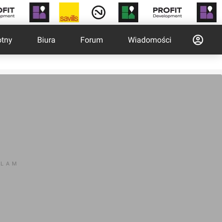
otny
Biura
Forum
Wiadomości
KLAM