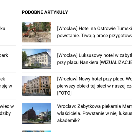
PODOBNE ARTYKUŁY
rku
[Wrocław] Hotel na Ostrowie Tumsk
powstanie. Trwają prace przygoto
park
[Wrocław] Luksusowy hotel w zabyt
przy placu Nankiera [WIZUALIZACJE
rek
[Wrocław] Nowy hotel przy placu Wo
nsję w
pierwszy obiekt tej sieci w naszej c
[FOTO]
wiec w
Wrocław: Zabytkowa piekarnia Mam
dziby
właściciela. Powstanie w niej luks
akademik?