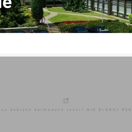
ie
esz dobrych darmowych teści? NIE BLOKUJ RE