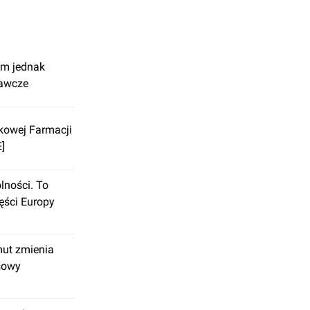
im jednak
wawcze
kowej Farmacji
]
lności. To
zęści Europy
ut zmienia
usowy