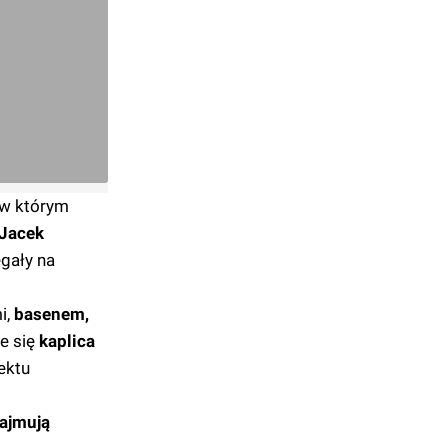
 w którym
Jacek
egały na
i,
basenem,
e się
kaplica
ektu
ajmują