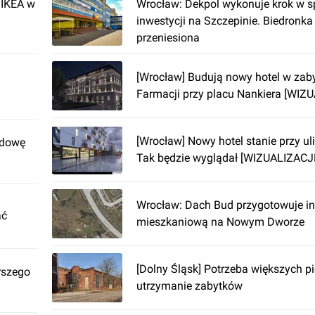
 IKEA w
Wrocław: Dekpol wykonuje krok w s
inwestycji na Szczepinie. Biedronka
przeniesiona
[Wrocław] Budują nowy hotel w zab
Farmacji przy placu Nankiera [WIZ
[Wrocław] Nowy hotel stanie przy uli
udowę
Tak będzie wyglądał [WIZUALIZACJ
Wrocław: Dach Bud przygotowuje in
ać
mieszkaniową na Nowym Dworze
[Dolny Śląsk] Potrzeba większych p
rszego
utrzymanie zabytków