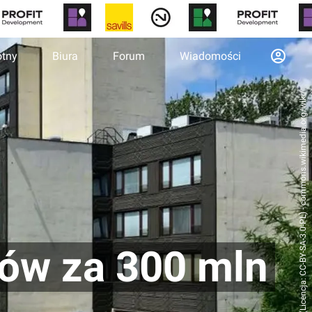
otny
Biura
Forum
Wiadomości
Adrian Grycuk (Licencja: CC-BY-SA-3.0-PL) - commons.wikimedia.org/wiki/
łów za 300 mln