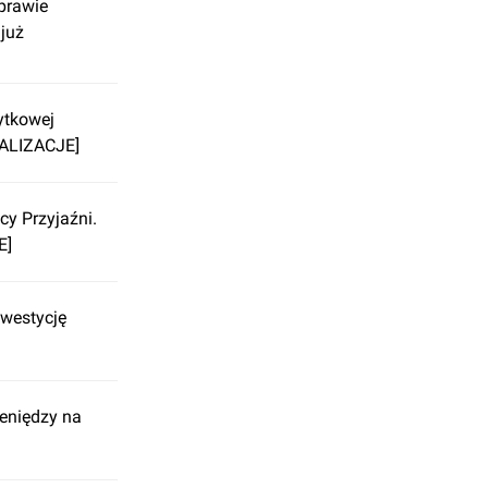
prawie
 już
ytkowej
UALIZACJE]
cy Przyjaźni.
E]
westycję
ieniędzy na