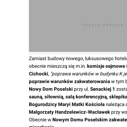
Chcesz dobrych
Zamiast budowy nowego, luksusowego hotel
obecnie mieszczą się m.in.
komisje sejmowe
Cichocki
,
"poprawa warunków w budynku K jes
poprawie warunków zakwaterowania
w tym 
Nowy Dom Poselski
przy ul.
Senackiej 1
zost
sauną, siłownią, salą konferencyjną, sklepik
Bogurodzicy Maryi Matki Kościoła
należąca 
Małgorzaty Handzelewicz-Wacławek
przy w
Obecnie w
Nowym Domu Poselskim
zakwate