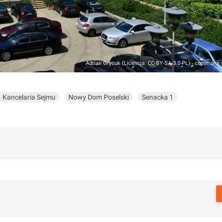
Adrian Grycuk (Licencja: CC-BY-SA-3.0-PL) - commons.
Kancelaria Sejmu
Nowy Dom Poselski
Senacka 1