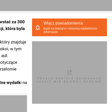
wstać za 300
Włącz powiadomienia
i, która była
bądź na bieżąco i otrzymuj najświeższe
informacje
 który znajduje
okoi, w tym
0
aut.
otyczące
przełomie
Chcesz dobrych darmowych
dne wydatk
i na
teści? NIE BLOKUJ REKLAM