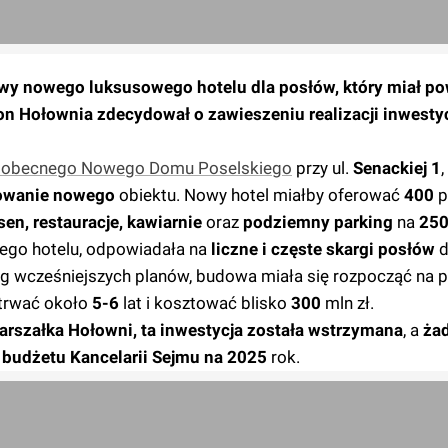
y nowego luksusowego hotelu dla posłów, który miał po
 Hołownia zdecydował o zawieszeniu realizacji inwestycj
ie obecnego Nowego Domu Poselskiego
przy ul.
Senackiej 1
,
wanie nowego
obiektu. Nowy hotel miałby oferować
400
p
sen, restauracje, kawiarnie
oraz
podziemny parking
na
25
ego hotelu, odpowiadała na
liczne i częste skargi posłów
d
ug wcześniejszych planów, budowa miała się rozpocząć na 
 trwać około
5-6
lat i kosztować blisko
300
mln zł.
arszałka Hołowni, ta inwestycja została wstrzymana
, a
ża
e
budżetu Kancelarii Sejmu na 2025
rok.