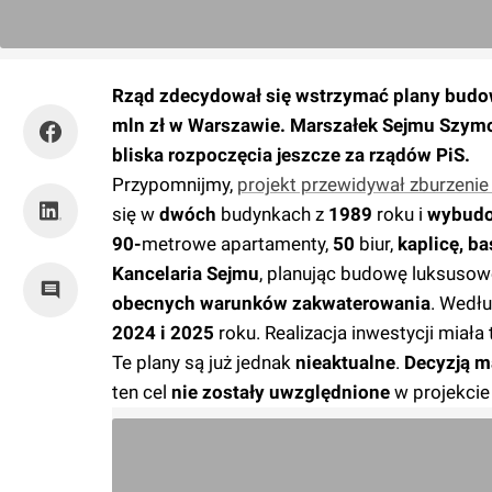
Rząd zdecydował się wstrzymać plany budow
mln zł w Warszawie. Marszałek Sejmu Szymon
bliska rozpoczęcia jeszcze za rządów PiS.
Przypomnijmy,
projekt przewidywał zburzen
się w
dwóch
budynkach z
1989
roku
i
wybudo
90-
metrowe apartamenty,
50
biur,
kaplicę, ba
Kancelaria Sejmu
, planując budowę luksusow
obecnych warunków zakwaterowania
. Wedł
2024 i 2025
roku. Realizacja inwestycji miała
Te plany są już jednak
nieaktualne
.
Decyzją m
ten cel
nie zostały uwzględnione
w projekci