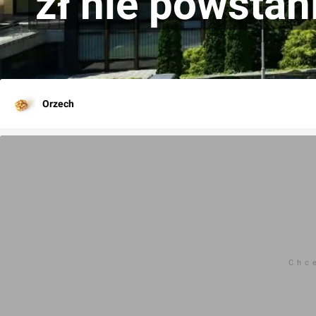
zł nie powstan
Orzech
Chc