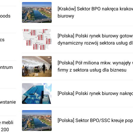
[Kraków] Sektor BPO nakręca krako
Foods
biurowy
[Polska] Polski rynek biurowy gotow
ics
dynamiczny rozwój sektora usług dl
[Polska] Pół miliona mkw. wynajęły
entrum
firmy z sektora usług dla biznesu
[Polska] Polski rynek biurowy nakrę
owstanie
[Polska] Sektor BPO/SSC kreuje pop
ę mebli
. 200