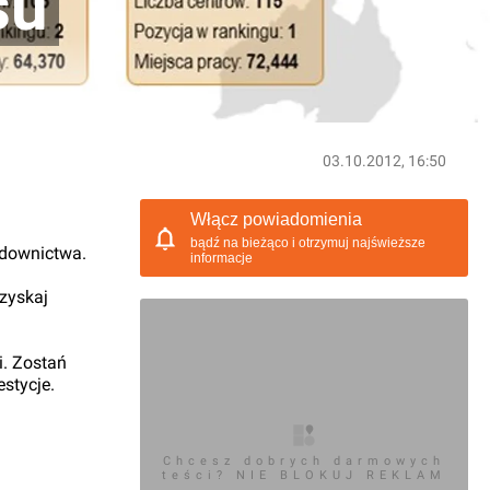
su
03.10.2012, 16:50
Włącz powiadomienia
bądź na bieżąco i otrzymuj najświeższe
udownictwa.
informacje
 zyskaj
i. Zostań
stycje.
Chcesz dobrych darmowych
teści? NIE BLOKUJ REKLAM