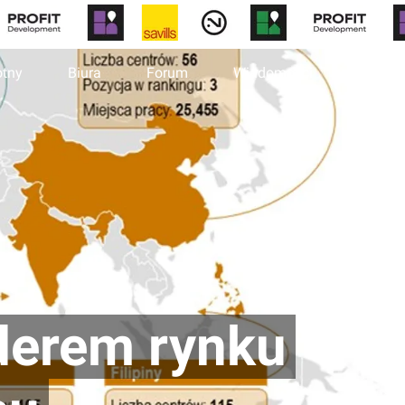
otny
Biura
Forum
Wiadomości
derem rynku