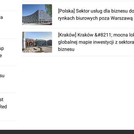
[Polska] Sektor usług dla biznesu d
ja
rynkach biurowych poza Warszawą
[Kraków] Kraków &#8211; mocna lok
globalnej mapie inwestycji z sektora
up
biznesu
e
su
st
 Red