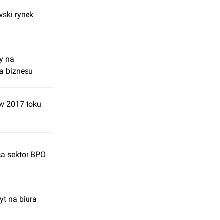
wski rynek
y na
a biznesu
 w 2017 toku
ca sektor BPO
yt na biura