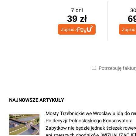
7 dni
30
39 zł
69
Zapłać z
Zapłać
Potrzebuję faktur
NAJNOWSZE ARTYKUŁY
Mosty Trzebnickie we Wrocławiu idą do r
Po decyzji Dolnośląskiego Konserwatora
Zabytków nie będzie jednak ścieżek rowe
ani szerszych chodników [WIZUALIZACJE]