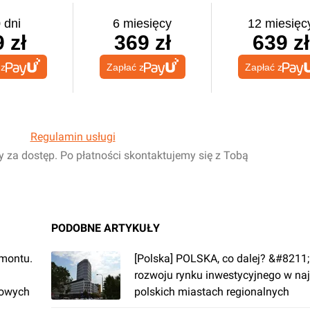
 dni
6 miesięcy
12 miesięc
 zł
369 zł
639 zł
 z
Zapłać z
Zapłać z
Regulamin usługi
y za dostęp. Po płatności skontaktujemy się z Tobą
PODOBNE ARTYKUŁY
emontu.
[Polska] POLSKA, co dalej? &#8211
rozwoju rynku inwestycyjnego w na
rowych
polskich miastach regionalnych