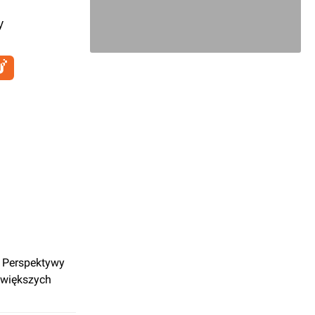
y
; Perspektywy
jwiększych