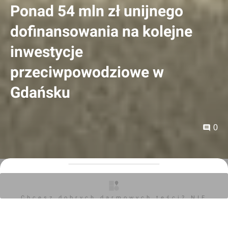
Ponad 54 mln zł unijnego
dofinansowania na kolejne
inwestycje
przeciwpowodziowe w
Gdańsku
0
Orzech
02.07.2026, 07:57
Chcesz dobrych darmowych teści? NIE
Kolejne ulice z nową kanalizacją deszczową,
BLOKUJ REKLAM
zbiornik retencyjny, zielone przestrzenie