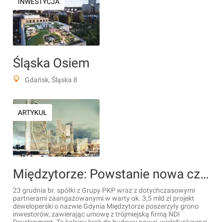
INWESTYCJA
Śląska Osiem
Gdańsk, Śląska 8
ARTYKUŁ
Międzytorze: Powstanie nowa część Śródmieścia Gdyni [WIZUALIZACJE+FILMY]
23 grudnia br. spółki z Grupy PKP wraz z dotychczasowymi
partnerami zaangażowanymi w warty ok. 3,5 mld zł projekt
deweloperski o nazwie Gdynia Międzytorze poszerzyły grono
inwestorów, zawierając umowę z trójmiejską firmą NDI