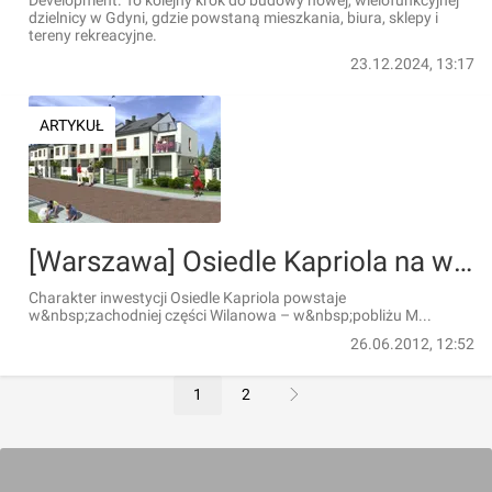
Development. To kolejny krok do budowy nowej, wielofunkcyjnej
dzielnicy w Gdyni, gdzie powstaną mieszkania, biura, sklepy i
tereny rekreacyjne.
23.12.2024, 13:17
ARTYKUŁ
[Warszawa] Osiedle Kapriola na warszawskim Wilanowie
Charakter inwestycji Osiedle Kapriola powstaje
w&nbsp;zachodniej części Wilanowa – w&nbsp;pobliżu M...
26.06.2012, 12:52
1
2