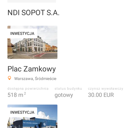
NDI SOPOT S.A.
INWESTYCJA
Plac Zamkowy
Warszawa, Śródmieście
dostępna powierzchnia
status budynku
czynsz wywoławczy
518
m
2
gotowy
30.00 EUR
INWESTYCJA