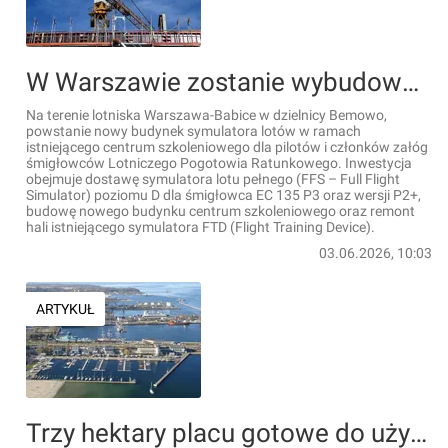
W Warszawie zostanie wybudowane centrum szkolenia pilotów i załóg HEMS
Na terenie lotniska Warszawa-Babice w dzielnicy Bemowo,
powstanie nowy budynek symulatora lotów w ramach
istniejącego centrum szkoleniowego dla pilotów i członków załóg
śmigłowców Lotniczego Pogotowia Ratunkowego. Inwestycja
obejmuje dostawę symulatora lotu pełnego (FFS – Full Flight
Simulator) poziomu D dla śmigłowca EC 135 P3 oraz wersji P2+,
budowę nowego budynku centrum szkoleniowego oraz remont
hali istniejącego symulatora FTD (Flight Training Device).
03.06.2026, 10:03
ARTYKUŁ
Trzy hektary placu gotowe do użytkowania w Porcie Gdynia rok przed czasem [FILM]