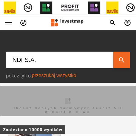
pokaż tylko:
Chcesz dobrych darmowych teści? NIE
BLOKUJ REKLAM
Znaleziono
10000
wyników