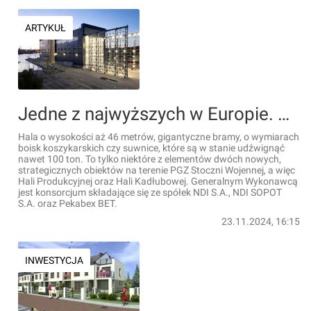
ARTYKUŁ
Jedne z najwyższych w Europie. Nowe obiekty w PGZ Stoczni Wojennej w Gdyni już gotowe! [FILM+ZDJĘCIA]
Hala o wysokości aż 46 metrów, gigantyczne bramy, o wymiarach
boisk koszykarskich czy suwnice, które są w stanie udźwignąć
nawet 100 ton. To tylko niektóre z elementów dwóch nowych,
strategicznych obiektów na terenie PGZ Stoczni Wojennej, a więc
Hali Produkcyjnej oraz Hali Kadłubowej. Generalnym Wykonawcą
jest konsorcjum składające się ze spółek NDI S.A., NDI SOPOT
S.A. oraz Pekabex BET.
23.11.2024, 16:15
INWESTYCJA