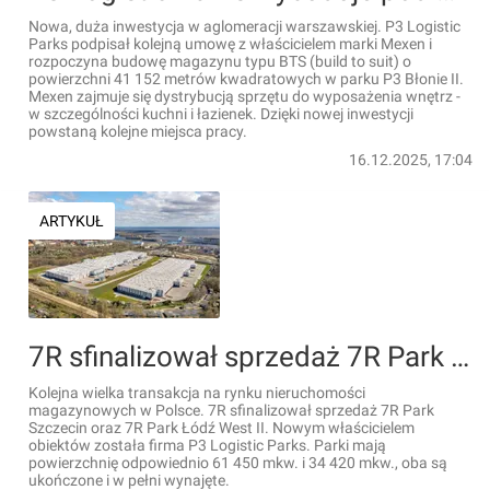
Nowa, duża inwestycja w aglomeracji warszawskiej. P3 Logistic
Parks podpisał kolejną umowę z właścicielem marki Mexen i
rozpoczyna budowę magazynu typu BTS (build to suit) o
powierzchni 41 152 metrów kwadratowych w parku P3 Błonie II.
Mexen zajmuje się dystrybucją sprzętu do wyposażenia wnętrz -
w szczególności kuchni i łazienek. Dzięki nowej inwestycji
powstaną kolejne miejsca pracy.
16.12.2025, 17:04
ARTYKUŁ
7R sfinalizował sprzedaż 7R Park Szczecin oraz 7R Park Łódź West II
Kolejna wielka transakcja na rynku nieruchomości
magazynowych w Polsce. 7R sfinalizował sprzedaż 7R Park
Szczecin oraz 7R Park Łódź West II. Nowym właścicielem
obiektów została firma P3 Logistic Parks. Parki mają
powierzchnię odpowiednio 61 450 mkw. i 34 420 mkw., oba są
ukończone i w pełni wynajęte.