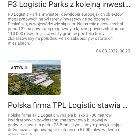
P3 Logistic Parks z kolejną inwestycją w województwie śląskim
P3 Logistic Parks, inwestor i deweloper europejskich obiektów
magazynowych nabył tereny inwestycyjne położone w
Dębieńsku, w województwie śląskim. Na terenie o powierzchni
ponad 22 ha powstaną magazyny o łącznej powierzchni ponad
110 000 mkw. To już czwarty grunt w portfolio firmy
zlokalizowany na południu Polski zakupiony w ostatnich
miesiącach.
04.08.2022, 08:20
ARTYKUŁ
Polska firma TPL Logistic stawia na park P3 Błonie pod Warszawą
Polska firma TPL Logistic wynajęła blisko 3 700 metrów
kwadratowych powierzchni magazynowo-biurowej w
podwarszawskim parku P3 Błonie, tym samym powiększając
dotychczas zajmowaną przestrzeń do 5 000 mkw. w dwóch
magazynach.