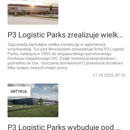
P3 Logistic Parks zrealizuje wielką inwestycję pod Wrocławiem. Powstanie kilka tysięcy miejsc pracy
Zapowiada się kolejna wielka inwestycja w aglomeracji
wrocławskiej. Tuż pod Wrocławiem zainwestuje firma P3 Logistic
Parks, należąca w 100% do singapurskiego państwowego
funduszu majątkowego GIC. Dzięki inwestycji bezpośrednio i
pośrednio (w tzw. "otoczeniu biznesowym") powstanie docelowo
kilka tysięcy nowych miejsc pracy.
17.10.2022, 07:16
ARTYKUŁ
P3 Logistic Parks wybuduje pod Warszawą duży magazyn dla Mexen