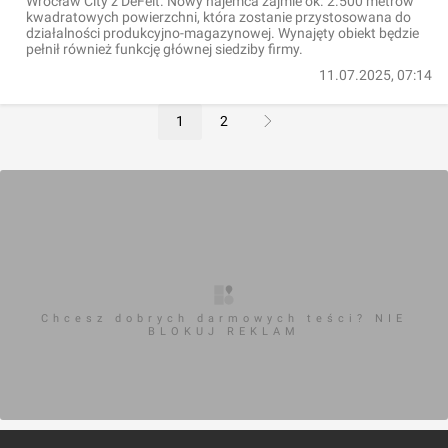
Wrocław City z DeFelt. Nowy najemca zajmie ok. 2.500 metrów
kwadratowych powierzchni, która zostanie przystosowana do
działalności produkcyjno-magazynowej. Wynajęty obiekt będzie
pełnił również funkcję głównej siedziby firmy.
11.07.2025, 07:14
1
2
Chcesz dobrych darmowych teści? NIE
BLOKUJ REKLAM