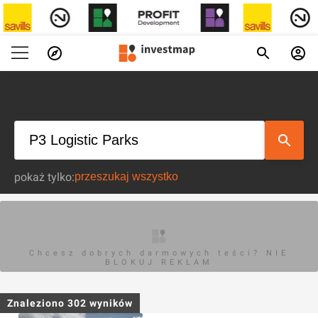
pokaż tylko:
Chcesz dobrych darmowych teści? NIE
BLOKUJ REKLAM
Znaleziono
302
wyników