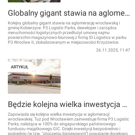
Globalny gigant stawia na aglomerację wrocławską i park P3 Wrocław II
Kolejny globalny gigant stawia na aglomerację wrocławską i
gminę Kobierzyce. P3 Logistic Parks, deweloper i zarządca
nieruchomości logistycznych przedłużył umowę najmu
powierzchni magazynowo-biurowej z firmą ID Logistics w parku
P3 Wrocław II, zlokalizowanym w miejscowości Krzyżowice.
26.11.2025, 11:47
ARTYKUŁ
Będzie kolejna wielka inwestycja pod Wrocławiem. Powstanie kilka tysięcy nowych miejsc pracy
Zapowiada się kolejna wielka inwestycja w aglomeracji
wrocławskiej. Tuż pod Wrocławiem zainwestuje firma P3 Logistic
Parks, należąca w 100% do singapurskiego państwowego
funduszu majątkowego GIC. Dzięki inwestycji bezpośrednio i
pośrednio (w tzw. "otoczeniu biznesowym") powstanie docelowo