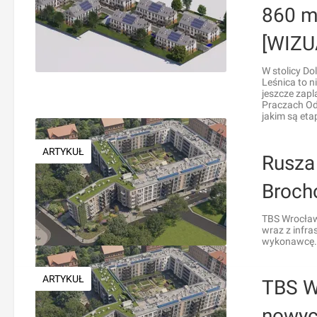
860 m
[WIZU
W stolicy D
Leśnica to n
jeszcze zap
Praczach Od
jakim są etap
ARTYKUŁ
Rusza
Broch
TBS Wrocław
wraz z infra
wykonawcę.
ARTYKUŁ
TBS W
nowyc