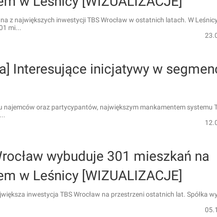
em w Leśnicy [WIZUALIZACJE]
dna z największych inwestycji TBS Wrocław w ostatnich latach. W Leśnic
1 mi...
23.
a] Interesujące inicjatywy w segmen
elu najemców oraz partycypantów, największym mankamentem systemu T
...
12.
rocław wybuduje 301 mieszkań na
em w Leśnicy [WIZUALIZACJE]
jwiększa inwestycja TBS Wrocław na przestrzeni ostatnich lat. Spółka w
05.