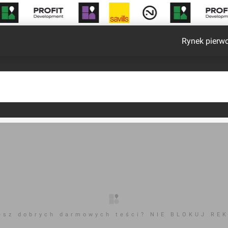
Rynek pierw
esz dobrych darmowych teści? NIE BLOKUJ RE