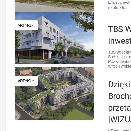
Miejska spół
około 35...
ARTYKUŁ
TBS W
inwes
TBS Wrocław 
Spółka jest 
Pozwolenie 
wrocławskie
ARTYKUŁ
Dzięk
Broch
przet
[WIZU
• Towarzyst