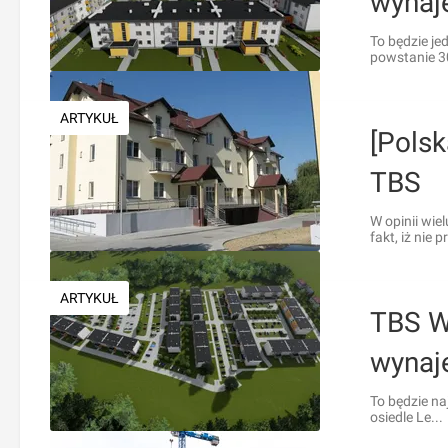
wynaj
To będzie je
powstanie 30
ARTYKUŁ
[Polsk
TBS
W opinii wi
fakt, iż nie pr
ARTYKUŁ
TBS W
wynaj
To będzie na
osiedle Le...