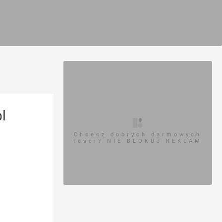
l
Chcesz dobrych darmowych
teści? NIE BLOKUJ REKLAM