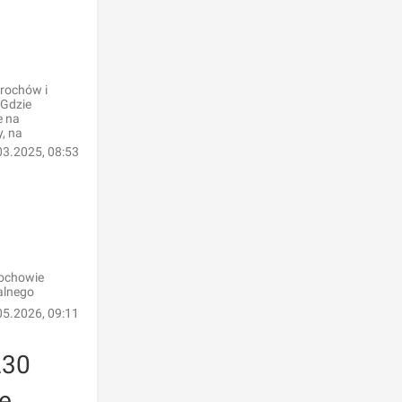
rochów i
 Gdzie
e na
, na
03.2025, 08:53
rochowie
alnego
05.2026, 09:11
230
e