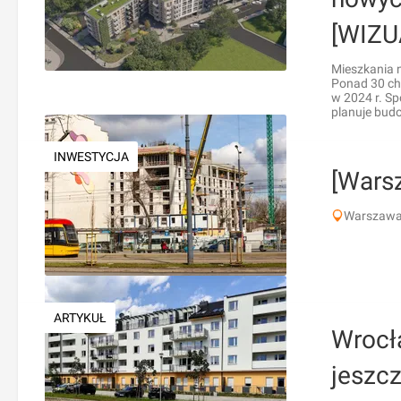
[WIZU
Mieszkania 
Ponad 30 chę
w 2024 r. S
planuje bud
INWESTYCJA
[Wars
Warszawa,
ARTYKUŁ
Wrocł
jeszc