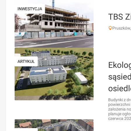
INWESTYCJA
TBS Z
Pruszków,
ARTYKUŁ
Ekolog
sąsie
osiedl
Budynki z dr
powierzchni
założenia no
planuje ogło
czerwca 202