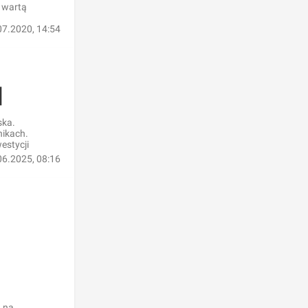
, wartą
07.2020, 14:54
]
ska.
nikach.
estycji
06.2025, 08:16
 na