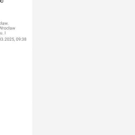
cław.
 Wrocław
. I
03.2025, 09:38