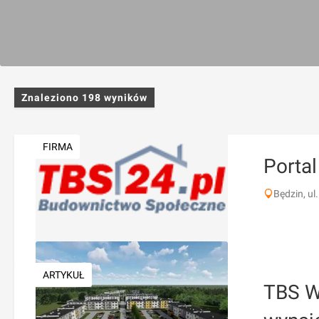
Znaleziono
198
wyników
FIRMA
Porta
Będzin, ul.
ARTYKUŁ
TBS W