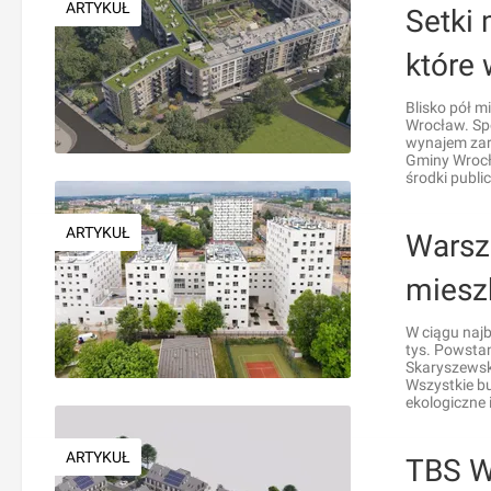
ARTYKUŁ
Setki 
które
Blisko pół m
Wrocław. Sp
wynajem zar
Gminy Wrocł
środki publi
ARTYKUŁ
Warsz
miesz
W ciągu najb
tys. Powstan
Skaryszewski
Wszystkie b
ekologiczne 
ARTYKUŁ
TBS W