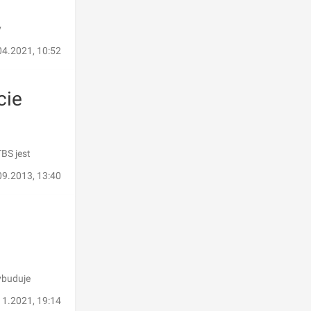
y
04.2021, 10:52
cie
BS jest
09.2013, 13:40
ybuduje
11.2021, 19:14