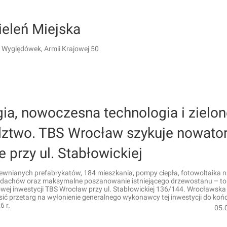
ieleń Miejska
 Wyględówek, Armii Krajowej 50
ia, nowoczesna technologia i zielo
dztwo. TBS Wrocław szykuje nowator
e przy ul. Stabłowickiej
ewnianych prefabrykatów, 184 mieszkania, pompy ciepła, fotowoltaika n
 dachów oraz maksymalne poszanowanie istniejącego drzewostanu – t
wej inwestycji TBS Wrocław przy ul. Stabłowickiej 136/144. Wrocławska
sić przetarg na wyłonienie generalnego wykonawcy tej inwestycji do koń
6 r.
05.