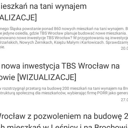
ieszkań na tani wynajem
ALIZACJE]
olnego Śląska powstanie ponad 860 nowych mieszkań na tani wynajem. B
ie jedyne osiedla, gdzie TBS Wrocław planuje budować nowe mieszkania.
lanowano nowe inwestycje TBS Wrocław? W przygotowaniu są inwestycj
rzańskich, Nowych Żernikach, Księżu Małym i Karłowicach. Sprawdzamy
ie.
20.
 nowa inwestycja TBS Wrocław na
owie [WIZUALIZACJE]
 rozstrzygnął przetarg na budowę 200 mieszkań na tani wynajem na B
strukturą społeczną dla mieszkańców, wybierając firmę PORR jako gener
27.
rocław z pozwoleniem na budowę 
h mieszkań w Leśnicy i na Brochowi