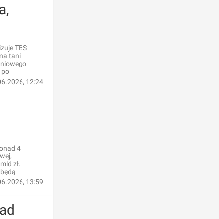
a,
izuje TBS
na tani
aniowego
 po
06.2026, 12:24
ponad 4
wej,
mld zł.
 będą
06.2026, 13:59
nad