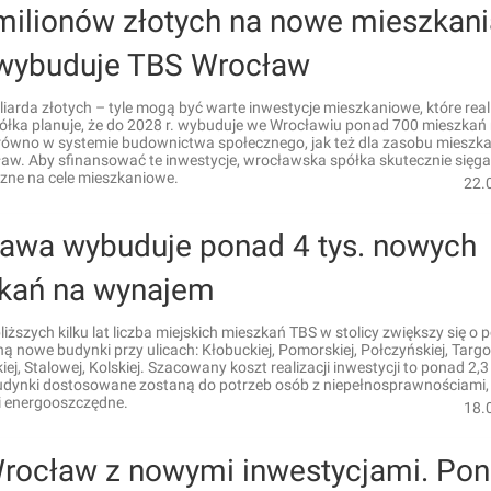
milionów złotych na nowe mieszkani
 wybuduje TBS Wrocław
iliarda złotych – tyle mogą być warte inwestycje mieszkaniowe, które real
ółka planuje, że do 2028 r. wybuduje we Wrocławiu ponad 700 mieszkań 
ówno w systemie budownictwa społecznego, jak też dla zasobu mieszk
aw. Aby sfinansować te inwestycje, wrocławska spółka skutecznie sięga
czne na cele mieszkaniowe.
22.
awa wybuduje ponad 4 tys. nowych
kań na wynajem
liższych kilku lat liczba miejskich mieszkań TBS w stolicy zwiększy się o 
ą nowe budynki przy ulicach: Kłobuckiej, Pomorskiej, Połczyńskiej, Targo
ej, Stalowej, Kolskiej. Szacowany koszt realizacji inwestycji to ponad 2,3 
udynki dostosowane zostaną do potrzeb osób z niepełnosprawnościami,
i energooszczędne.
18.
rocław z nowymi inwestycjami. Po