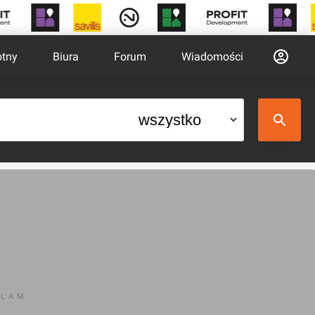
otny
Biura
Forum
Wiadomości
KLAM