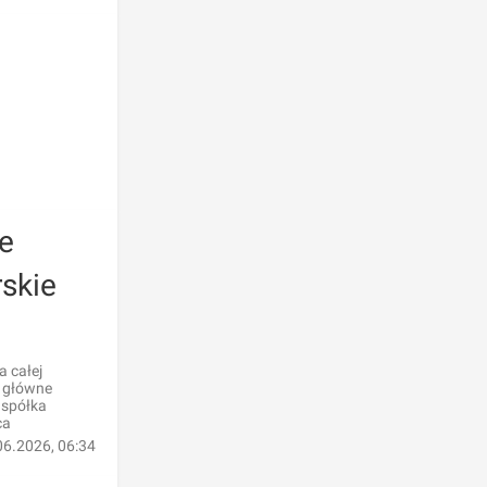
ne
skie
a całej
o główne
 spółka
ca
06.2026, 06:34