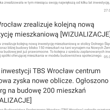
ka zrealizowała w tym miesiącu swoją największą od kilku lat inwestycję
27.
rocław zrealizuje kolejną nową
tycję mieszkaniową [WIZUALIZACJE
zrealizuje kolejną nową inwestycję mieszkaniową w stolicy Dolnego Ślą
coraz bliżej budowy blisko 150 mieszkań na tani wynajem na Nowych Żer
na budowę jest już prawomocne. To kolejna z sześciu zaplanowanych inw
j spółki oferującej mieszkania w modelu budownictwa społecznego.
05.
i inwestycji TBS Wrocław centrum
owa zyska nowe oblicze. Ogłoszono
arg na budowę 200 mieszkań
ALIZACJE]
wo Budownictwa Społecznego Wrocław (TBS Wrocław) ogłosiło przetarg