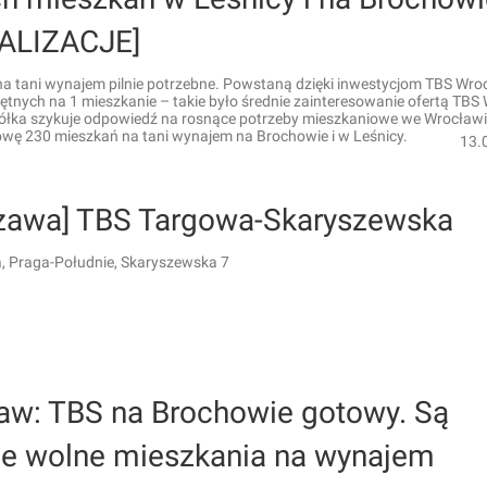
ALIZACJE]
na tani wynajem pilnie potrzebne. Powstaną dzięki inwestycjom TBS Wro
tnych na 1 mieszkanie – takie było średnie zainteresowanie ofertą TBS
półka szykuje odpowiedź na rosnące potrzeby mieszkaniowe we Wrocławiu
owę 230 mieszkań na tani wynajem na Brochowie i w Leśnicy.
13.
zawa] TBS Targowa-Skaryszewska
 Praga-Południe, Skaryszewska 7
aw: TBS na Brochowie gotowy. Są
ze wolne mieszkania na wynajem