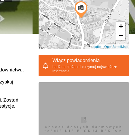
+
−
11.2021, 19:14
Leaflet
|
OpenStreetMap
Włącz powiadomienia
bądź na bieżąco i otrzymuj najświeższe
udownictwa.
informacje
 zyskaj
i. Zostań
stycje.
Chcesz dobrych darmowych
teści? NIE BLOKUJ REKLAM