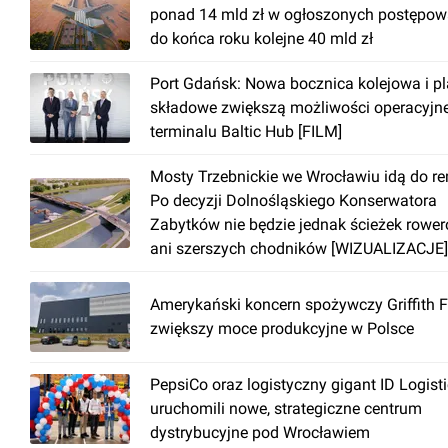
ponad 14 mld zł w ogłoszonych postępow
do końca roku kolejne 40 mld zł
Port Gdańsk: Nowa bocznica kolejowa i p
składowe zwiększą możliwości operacyjn
terminalu Baltic Hub [FILM]
Mosty Trzebnickie we Wrocławiu idą do r
Po decyzji Dolnośląskiego Konserwatora
Zabytków nie będzie jednak ścieżek rowe
ani szerszych chodników [WIZUALIZACJE]
Amerykański koncern spożywczy Griffith 
zwiększy moce produkcyjne w Polsce
PepsiCo oraz logistyczny gigant ID Logist
uruchomili nowe, strategiczne centrum
dystrybucyjne pod Wrocławiem