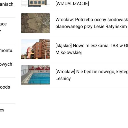
[WIZUALIZACJE]
aniach,
Wrocław: Potrzeba oceny środowisk
lace
planowanego przy Lesie Ratyńskim
e
[śląskie] Nowe mieszkania TBS w G
emontu.
Mikołowskiej
rowych
[Wrocław] Nie będzie nowego, kryt
Leśnicy
Foods
ics