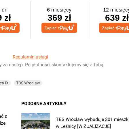
 dni
6 miesięcy
12 miesięc
 zł
369 zł
639 zł
 z
Zapłać z
Zapłać z
Regulamin usługi
y za dostęp. Po płatności skontaktujemy się z Tobą
ca IX
TBS Wrocław
PODOBNE ARTYKUŁY
ać z
TBS Wrocław wybuduje 301 mieszk
dze
w Leśnicy [WIZUALIZACJE]