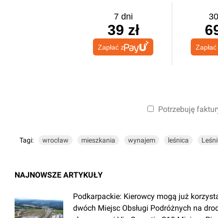
7 dni
30
39 zł
69
Zapłać z
Zapłać
Potrzebuję faktur
Tagi:
wrocław
mieszkania
wynajem
leśnica
Leśni
NAJNOWSZE ARTYKUŁY
Podkarpackie: Kierowcy mogą już korzyst
dwóch Miejsc Obsługi Podróżnych na dro