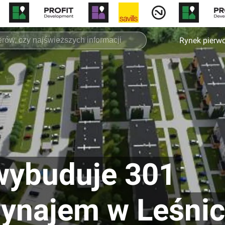
Rynek pierw
wybuduje 301
ynajem w Leśnic