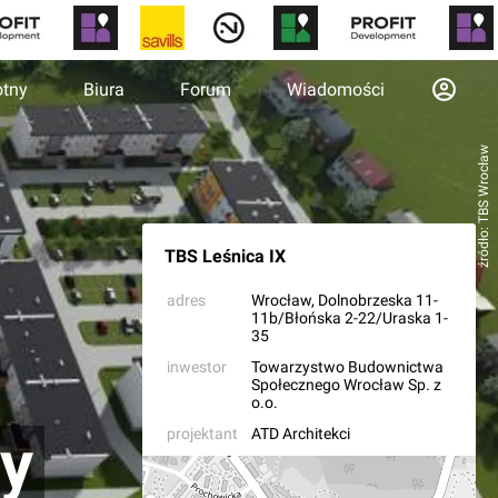
otny
Biura
Forum
Wiadomości
źródło: TBS Wrocław
TBS Leśnica IX
adres
Wrocław
, Dolnobrzeska 11-
11b/Błońska 2-22/Uraska 1-
35
inwestor
Towarzystwo Budownictwa
Społecznego Wrocław Sp. z
o.o.
projektant
ATD Architekci
y