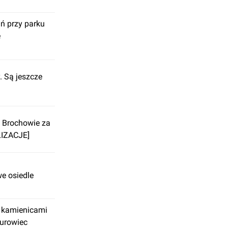
ń przy parku
ę
 Są jeszcze
 Brochowie za
LIZACJE]
e osiedle
 kamienicami
iurowiec