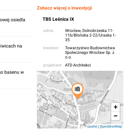
Zobacz więcej o inwestycji
TBS Leśnica IX
owej osiedla
adres
Wrocław
, Dolnobrzeska 11-
11b/Błońska 2-22/Uraska 1-
35
liwicach na
inwestor
Towarzystwo Budownictwa
Społecznego Wrocław Sp. z
o.o.
projektant
ATD Architekci
ego basenu w
+
−
Leaflet
|
OpenStreetMap