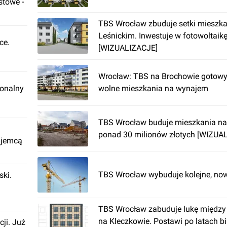
stowe -
TBS Wrocław zbuduje setki mieszka
Leśnickim. Inwestuje w fotowoltaik
ce.
[WIZUALIZACJE]
Wrocław: TBS na Brochowie gotowy.
ionalny
wolne mieszkania na wynajem
TBS Wrocław buduje mieszkania na
ponad 30 milionów złotych [WIZUA
ajemcą
TBS Wrocław wybuduje kolejne, now
ki.
TBS Wrocław zabuduje lukę między
na Kleczkowie. Postawi po latach b
cji. Już