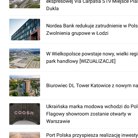
ekspresowej Via Carpatia S19 Miejsce Pia
Dukla
Nordea Bank redukuje zatrudnienie w Pols
Zwolnienia grupowe w Łodzi
W Wielkopolsce powstaje nowy, wielki reg
park handlowy [WIZUALIZACJE]
Biurowiec DL Tower Katowice z nowym n
Ukraińska marka modowa wchodzi do Pols
Flagowy showroom zostanie otwarty w
Warszawie
Port Polska przyspiesza realizację inwesty