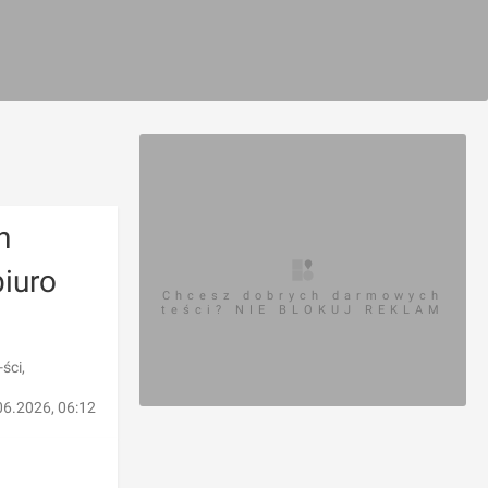
h
biuro
Chcesz dobrych darmowych
teści? NIE BLOKUJ REKLAM
ści,
06.2026, 06:12