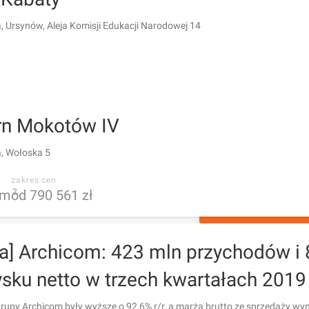
 Ursynów, Aleja Komisji Edukacji Narodowej 14
n Mokotów IV
, Wołoska 5
zakres cen
m
od 790 561 zł
2
POKAŻ 147 OG
ka] Archicom: 423 mln przychodów i 
sku netto w trzech kwartałach 2019 
upy Archicom były wyższe o 92,6% r/r, a marża brutto ze sprzedaży wyn