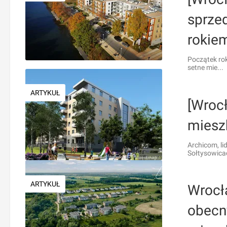
sprzed
rokie
Początek rok
setne mie...
ARTYKUŁ
[Wroc
miesz
Archicom, l
Sołtysowicac
ARTYKUŁ
Wrocł
obecn