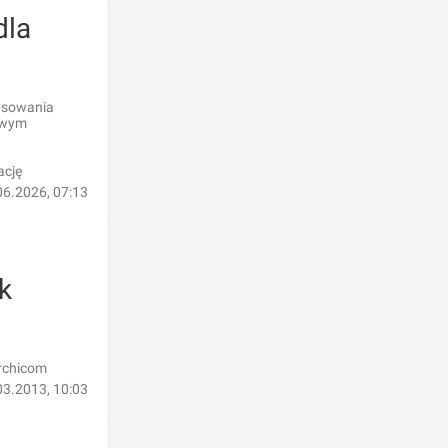
dla
nsowania
rowym
ację
06.2026, 07:13
k
rchicom
03.2013, 10:03