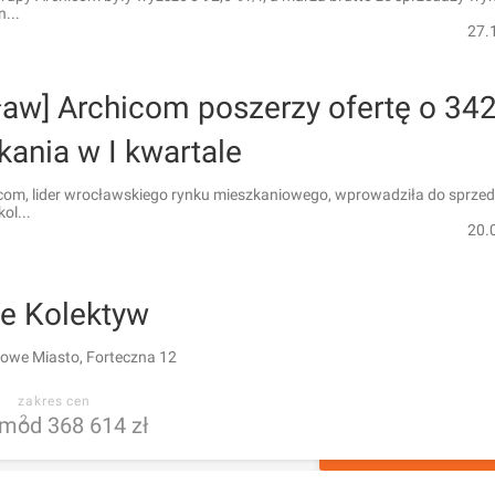
...
27.
ław] Archicom poszerzy ofertę o 34
ania w I kwartale
com, lider wrocławskiego rynku mieszkaniowego, wprowadziła do sprze
ol...
20.
le Kolektyw
owe Miasto, Forteczna 12
zakres cen
m
od 368 614 zł
2
POKAŻ 115 OG