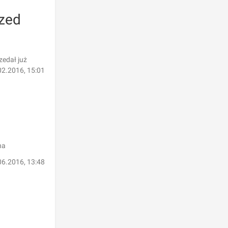
rzed
zedał już
02.2016, 15:01
na
06.2016, 13:48