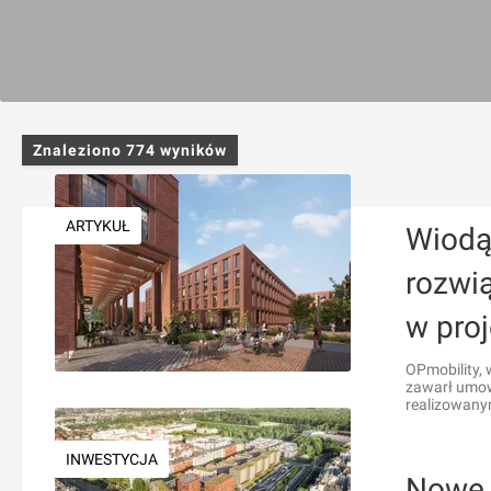
Znaleziono
774
wyników
ARTYKUŁ
Wiodą
rozwią
w pro
OPmobility,
zawarł umow
realizowany
INWESTYCJA
Nowe 