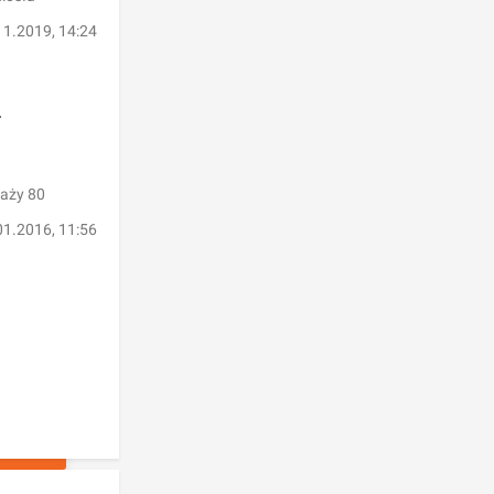
11.2019, 14:24
2
daży 80
01.2016, 11:56
ŁOSZEŃ