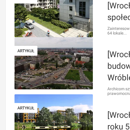
[Wroc
społe
Zainteresowa
64 lokale...
ARTYKUŁ
[Wroc
budow
Wróbl
Archicom szy
prawomocną 
ARTYKUŁ
[Wroc
roku 