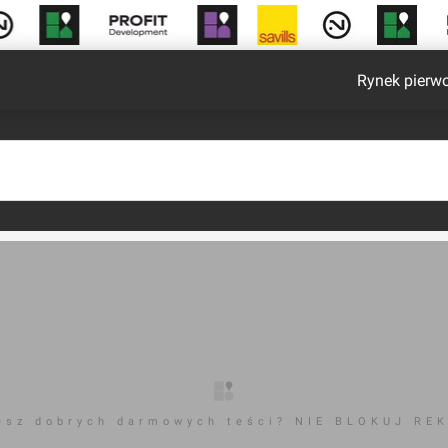
Rynek pierw
esz dobrych darmowych teści? NIE BLOKUJ RE