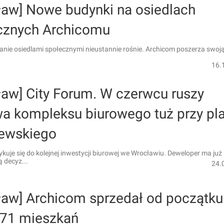
ław] Nowe budynki na osiedlach
cznych Archicomu
nie osiedlami społecznymi nieustannie rośnie. Archicom poszerza swoją
16.
ław] City Forum. W czerwcu ruszy
a kompleksu biurowego tuż przy pl
ewskiego
kuje się do kolejnej inwestycji biurowej we Wrocławiu. Deweloper ma już
decyz...
24.
ław] Archicom sprzedał od początku
571 mieszkań