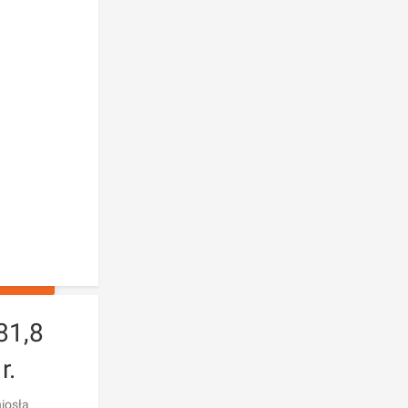
ŁOSZEŃ
81,8
r.
iosła