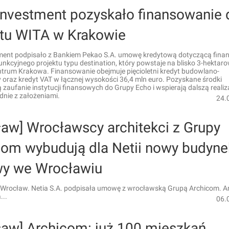
Investment pozyskało finansowanie 
ktu WITA w Krakowie
ment podpisało z Bankiem Pekao S.A. umowę kredytową dotyczącą fina
unkcyjnego projektu typu destination, który powstaje na blisko 3-hekta
ntrum Krakowa. Finansowanie obejmuje pięcioletni kredyt budowlano-
 oraz kredyt VAT w łącznej wysokości 36,4 mln euro. Pozyskane środki
 zaufanie instytucji finansowych do Grupy Echo i wspierają dalszą realiz
dnie z założeniami.
24.
ław] Wrocławscy architekci z Grupy
com wybudują dla Netii nowy budyne
wy we Wrocławiu
 Wrocław. Netia S.A. podpisała umowę z wrocławską Grupą Archicom. A
...
06.
ław] Archicom: już 100 mieszkań