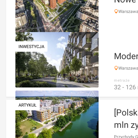
Warszawa,
INWESTYCJA
Moder
Warszawa
metraże
32 -
126
ARTYKUŁ
[Pols
mln zy
Przychody Gr