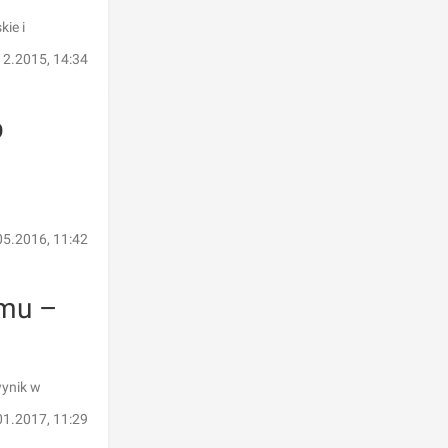
ie i
12.2015, 14:34
p
05.2016, 11:42
omu –
wynik w
01.2017, 11:29