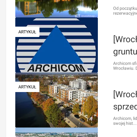
Od początku
rezerwacyjne
ARTYKUŁ
[Wrocł
gruntu
Archicom sf
Wrocławiu. D
ARTYKUŁ
[Wrocł
sprzed
Archicom, li
swojej hist...