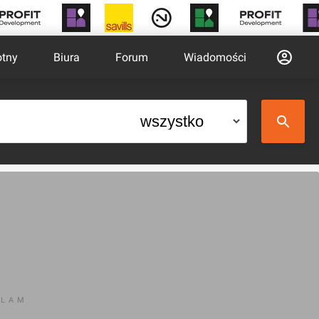
otny
Biura
Forum
Wiadomości
KLAM