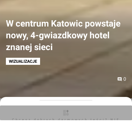
W centrum Katowic powstaje
nowy, 4-gwiazdkowy hotel
znanej sieci
WIZUALIZACJE
0
Orzech
15.08.2023, 19:20
Chcesz dobrych darmowych teści? NIE
Polska sieć hoteli biznesowych Qubus Hotel wraca
BLOKUJ REKLAM