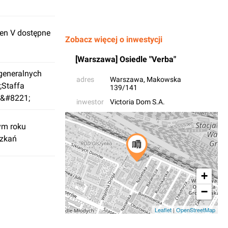
en V dostępne
Zobacz więcej o inwestycji
[Warszawa] Osiedle "Verba"
generalnych
adres
Warszawa
, Makowska
;Staffa
139/141
a&#8221;
inwestor
Victoria Dom S.A.
ym roku
szkań
+
−
Leaflet
|
OpenStreetMap