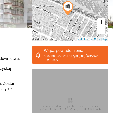
+
−
06.2016, 16:34
Leaflet
|
OpenStreetMap
Włącz powiadomienia
bądź na bieżąco i otrzymuj najświeższe
udownictwa.
informacje
 zyskaj
i. Zostań
stycje.
Chcesz dobrych darmowych
teści? NIE BLOKUJ REKLAM