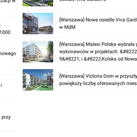
izacji w
[Warszawa] Nowe osiedle Viva Gard
ą
w MdM
 1000
[Warszawa] Matexi Polska wybrała 
wykonawców w projektach: &#8222
 nowego
9&#8221; i &#8222;Kolska od Now
[Warszawa] Victoria Dom w przyszł
powiększy liczbę oferowanych mie
i
 przy