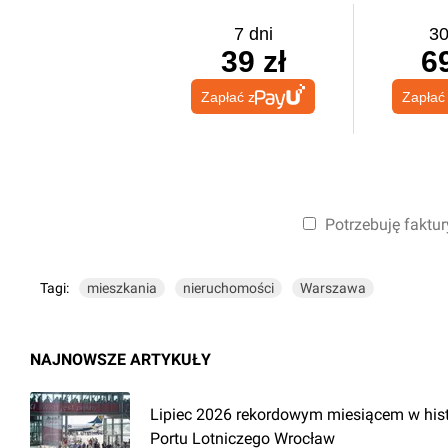
7 dni
30
39 zł
69
Zapłać z
Zapłać
Potrzebuję faktur
Tagi:
mieszkania
nieruchomości
Warszawa
NAJNOWSZE ARTYKUŁY
Lipiec 2026 rekordowym miesiącem w hist
Portu Lotniczego Wrocław