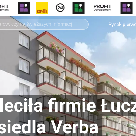
Rynek pierw
leciła firmie Łuc
iedla Verba