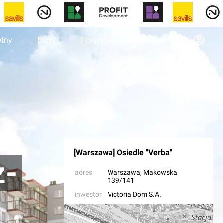
otny
Biura
Forum
Wiadomości
[Warszawa] Osiedle "Verba"
z-
adres
Warszawa
, Makowska
139/141
inwestor
Victoria Dom S.A.