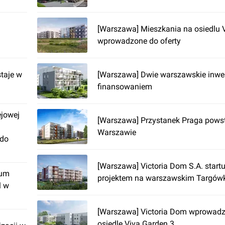
[Warszawa] Mieszkania na osiedlu 
wprowadzone do oferty
taje w
[Warszawa] Dwie warszawskie inwes
finansowaniem
ejowej
[Warszawa] Przystanek Praga pows
Warszawie
 do
[Warszawa] Victoria Dom S.A. start
rum
projektem na warszawskim Targów
l w
[Warszawa] Victoria Dom wprowadz
osiedle Viva Garden 3