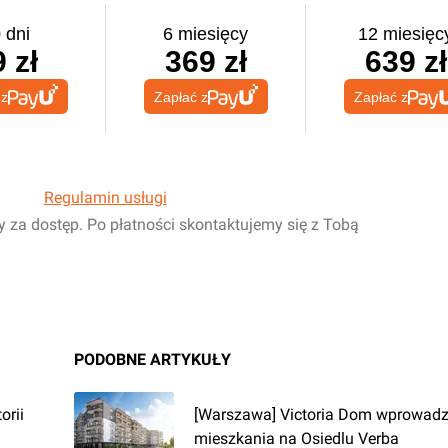
 dni
6 miesięcy
12 miesięc
 zł
369 zł
639 zł
 z
Zapłać z
Zapłać z
Regulamin usługi
y za dostęp. Po płatności skontaktujemy się z Tobą
PODOBNE ARTYKUŁY
orii
[Warszawa] Victoria Dom wprowadz
mieszkania na Osiedlu Verba