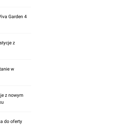
Viva Garden 4
tycje z
tanie w
uje z nowym
ku
a do oferty