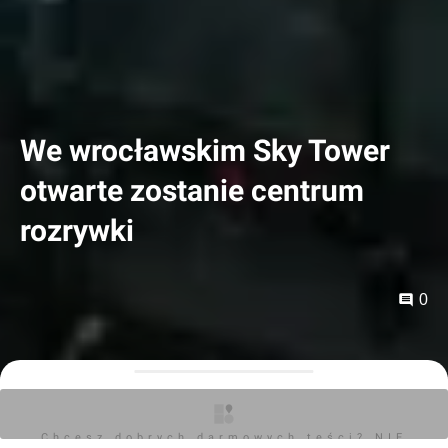
We wrocławskim Sky Tower
otwarte zostanie centrum
rozrywki
0
Orzech
27.05.2025, 18:19
Chcesz dobrych darmowych teści? NIE