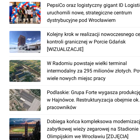
PepsiCo oraz logistyczny gigant ID Logist
uruchomili nowe, strategiczne centrum
dystrybucyjne pod Wrocławiem
Kolejny krok w realizacji nowoczesnego c
kontroli granicznej w Porcie Gdańsk
[WIZUALIZACJE]
W Radomiu powstaje wielki terminal
intermodalny za 295 milionów złotych. P
wiele nowych miejsc pracy
Podlaskie: Grupa Forte wygasza produkcj
w Hajnówce. Restrukturyzacja obejmie ok
pracowników
Dobiega końca kompleksowa modernizac
zabytkowej wieży zegarowej na Stadionie
Olimpijskim we Wrocławiu [ZDJĘCIA]