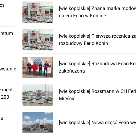
ics
[wielkopolskie] Znana marka modo
galerii Ferio w Koninie
entrum
[wielkopolskie] Pierwsza rocznica 
rozbudowy Ferio Konin
[wielkopolskie] Rozbudowa Ferio Ko
owstanie
zakończona
ę mebli
[wielkopolskie] Rossmann w CH Fer
. 200
Mieście
ja
[wielkopolskie] Nowa część Ferio w