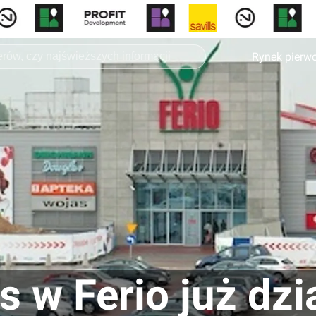
Rynek pierw
s w Ferio już dzi