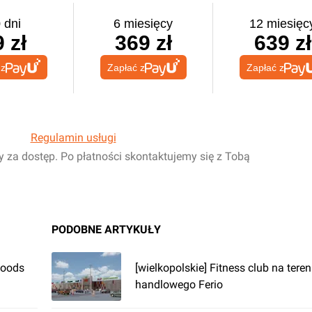
 dni
6 miesięcy
12 miesięc
 zł
369 zł
639 zł
 z
Zapłać z
Zapłać z
Regulamin usługi
y za dostęp. Po płatności skontaktujemy się z Tobą
PODOBNE ARTYKUŁY
Foods
[wielkopolskie] Fitness club na tere
handlowego Ferio