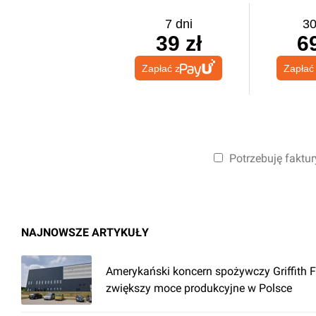
7 dni
30
39 zł
69
Zapłać z
Zapłać
Potrzebuję faktur
NAJNOWSZE ARTYKUŁY
Amerykański koncern spożywczy Griffith 
zwiększy moce produkcyjne w Polsce