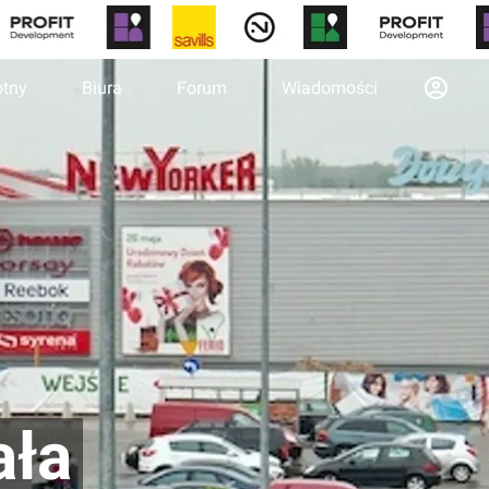
otny
Biura
Forum
Wiadomości
ała