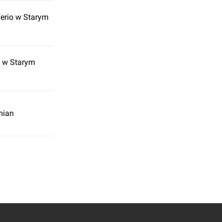
Ferio w Starym
o w Starym
mian