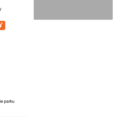
y
nie parku