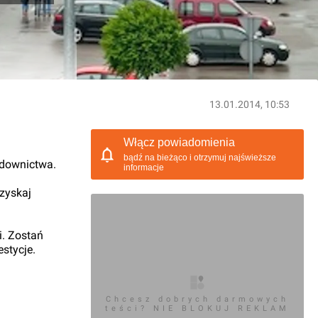
13.01.2014, 10:53
Włącz powiadomienia
bądź na bieżąco i otrzymuj najświeższe
udownictwa.
informacje
 zyskaj
i. Zostań
stycje.
Chcesz dobrych darmowych
teści? NIE BLOKUJ REKLAM