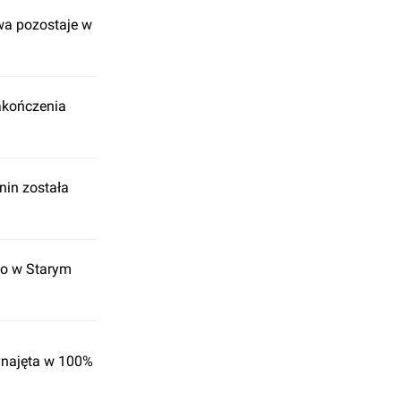
wa pozostaje w
zakończenia
nin została
io w Starym
ynajęta w 100%