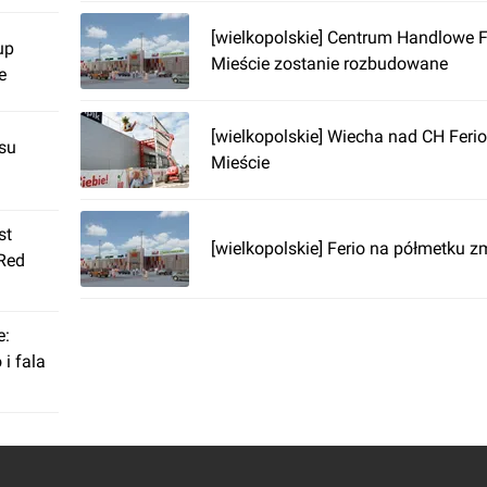
[wielkopolskie] Centrum Handlowe 
up
Mieście zostanie rozbudowane
e
[wielkopolskie] Wiecha nad CH Feri
su
Mieście
st
[wielkopolskie] Ferio na półmetku z
 Red
e:
i fala